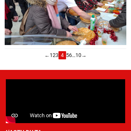
←
1
2
3
4
5
6
…
10
→