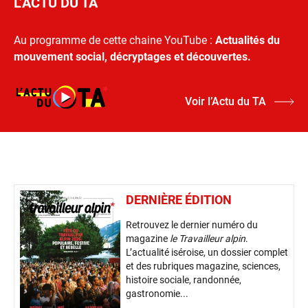
L’ACTU DU TA
Au programme de cette chaine YouTube :
Actualités du
mouvement social, décryptages et découvertes.
Voir l’Actu du TA
DERNIÈRE ÉDITION
Retrouvez le dernier numéro du
magazine
le Travailleur alpin
.
L’actualité iséroise, un dossier complet
et des rubriques magazine, sciences,
histoire sociale, randonnée,
gastronomie...