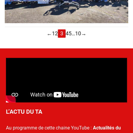
←
1
2
3
4
5
…
10
→
L’ACTU DU TA
Au programme de cette chaine YouTube :
Actualités du