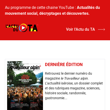
Au programme de cette chaine YouTube :
Actualités du
mouvement social, décryptages et découvertes.
Voir l’Actu du TA
DERNIÈRE ÉDITION
Retrouvez le dernier numéro du
magazine
le Travailleur alpin
.
L’actualité iséroise, un dossier complet
et des rubriques magazine, sciences,
histoire sociale, randonnée,
gastronomie...