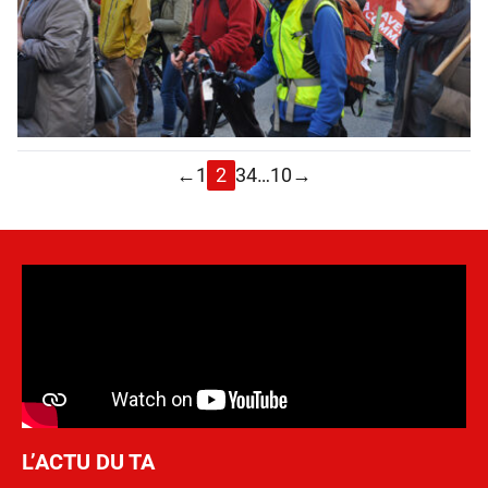
←
1
2
3
4
…
10
→
L’ACTU DU TA