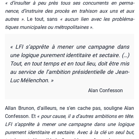
« d’insulter à peu près tous ses concur­rents en per­ma­
nence, d’instruire des pro­cès en tra­hi­son aux uns et aux
autres »
. Le tout, sans
« aucun lien avec les pro­blé­ma­
tiques muni­ci­pales ou métro­po­li­taines »
.
« LFI s’apprête à mener une cam­pagne dans
une logique pure­ment iden­ti­taire et sec­taire. (…)
Tout, en tout temps et en tout lieu, doit être mis
au ser­vice de l’ambition pré­si­den­tielle de Jean-
Luc Mélen­chon. »
Alan Confes­son
Allan Bru­non, d’ailleurs, ne s’en cache pas, sou­ligne Alan
Confes­son. Et
« pour cause, il a d’autres ambi­tions en tête.
LFI s’apprête à mener une cam­pagne dans une logique
pure­ment iden­ti­taire et sec­taire. Avec à la clé un seul but,