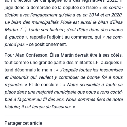
son direc­teur de cam­pagne lors des légis­la­tives 2022. Il
juge donc la démarche de la dépu­tée de l’I­sère
« en contra­
dic­tion avec l’en­ga­ge­ment qu’elle a eu en 2014 et en 2020.
Le bilan des muni­ci­pa­li­tés Piolle est aus­si le bilan d’É­li­sa
Mar­tin. (…) Toute son his­toire, c’est d’être dans des unions
à gauche »
, rap­pelle l’ad­joint au com­merce, qui
« ne com­
prend pas »
ce posi­tion­ne­ment.
Pour Alan Confes­son, Éli­sa Mar­tin devrait être à ses côtés,
tout comme une grande par­tie des mili­tants LFI aux­quels il
tend désor­mais la main :
« J’appelle toutes les insou­mises
et insou­mis qui veulent y contri­buer de bonne foi à nous
rejoindre. »
Et de conclure :
« Notre sen­si­bi­li­té à toute sa
place dans une majo­ri­té muni­ci­pale que nous avons contri­
bué à façon­ner au fil des ans. Nous sommes fiers de notre
his­toire, il est temps de l’assumer. »
Partager cet article