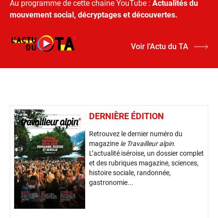
Au programme de cette chaine YouTube :
Actualités du
mouvement social, décryptages et découvertes.
Voir l’Actu du TA
DERNIÈRE ÉDITION
Retrouvez le dernier numéro du
magazine
le Travailleur alpin
.
L’actualité iséroise, un dossier complet
et des rubriques magazine, sciences,
histoire sociale, randonnée,
gastronomie...