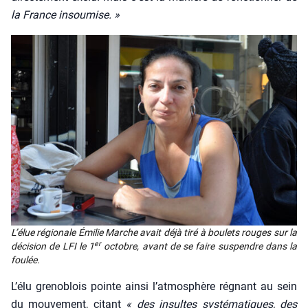
la France insou­mise. »
L’é­lue régio­nale Émi­lie Marche avait déjà tiré à bou­lets rouges sur la
er
déci­sion de LFI le 1
octobre, avant de se faire sus­pendre dans la
fou­lée.
L’é­lu gre­no­blois pointe ain­si l’at­mo­sphère régnant au sein
du mou­ve­ment, citant
« des insultes sys­té­ma­tiques, des