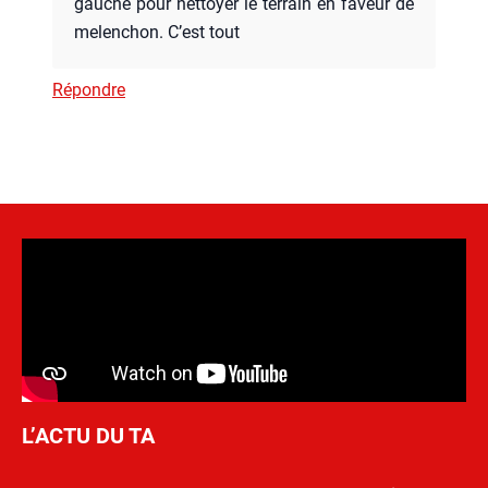
gauche pour net­toyer le ter­rain en faveur de
melen­chon. C’est tout
Répondre
L’ACTU DU TA