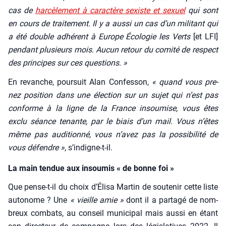
cas de
har­cè­le­ment à carac­tère sexiste et sexuel
qui sont
en cours de trai­te­ment. Il y a aus­si un cas d’un mili­tant qui
a été double adhé­rent à Europe Éco­lo­gie les Verts
[et LFI]
pen­dant plu­sieurs mois. Aucun retour du comi­té de res­pect
des prin­cipes sur ces ques­tions. »
En revanche, pour­suit Alan Confes­son,
« quand vous pre­
nez posi­tion dans une élec­tion sur un sujet qui n’est pas
conforme à la ligne de la France insou­mise, vous êtes
exclu séance tenante, par le biais d’un mail. Vous n’êtes
même pas audi­tion­né, vous n’a­vez pas la pos­si­bi­li­té de
vous défendre »
, s’in­digne-t-il.
La main tendue aux insoumis « de bonne foi »
Que pense-t-il du choix d’É­li­sa Mar­tin de sou­te­nir cette liste
auto­nome ? Une
« vieille amie »
dont il a par­ta­gé de nom­
breux com­bats, au conseil muni­ci­pal mais aus­si en étant