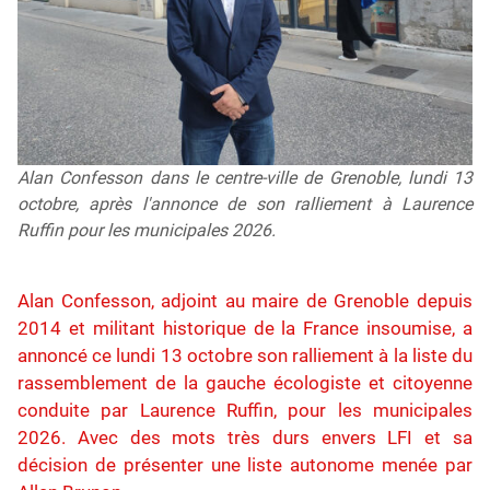
Alan Confesson dans le centre-ville de Grenoble, lundi 13
octobre, après l'annonce de son ralliement à Laurence
Ruffin pour les municipales 2026.
Alan Confesson, adjoint au maire de Grenoble depuis
2014 et militant historique de la France insoumise, a
annoncé ce lundi 13 octobre son ralliement à la liste du
rassemblement de la gauche écologiste et citoyenne
conduite par Laurence Ruffin, pour les municipales
2026. Avec des mots très durs envers LFI et sa
décision de présenter une liste autonome menée par