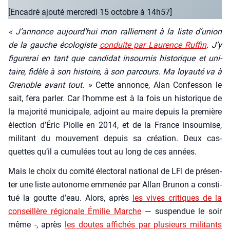
[Enca­dré ajou­té mer­cre­di 15 octobre à 14h57]
« J’annonce aujourd’hui mon ral­lie­ment à la liste d’union
de la gauche éco­lo­giste
conduite par Lau­rence Ruf­fin
. J’y
figu­re­rai en tant que can­di­dat insou­mis his­to­rique et uni­
taire, fidèle à son his­toire, à son par­cours. Ma loyau­té va à
Gre­noble avant tout. »
Cette annonce, Alan Confes­son le
sait, fera par­ler. Car l’homme est à la fois un his­to­rique de
la majo­ri­té muni­ci­pale, adjoint au maire depuis la pre­mière
élec­tion d’É­ric Piolle en 2014, et de la France insou­mise,
mili­tant du mou­ve­ment depuis sa créa­tion. Deux cas­
quettes qu’il a cumu­lées tout au long de ces années.
Mais le choix du comi­té élec­to­ral natio­nal de LFI de pré­sen­
ter une liste auto­nome emme­née par Allan Bru­non a consti­
tué la goutte d’eau. Alors, après
les vives cri­tiques de la
conseillère régio­nale Émi­lie Marche
— sus­pen­due le soir
même -, après
les doutes affi­chés par plu­sieurs mili­tants