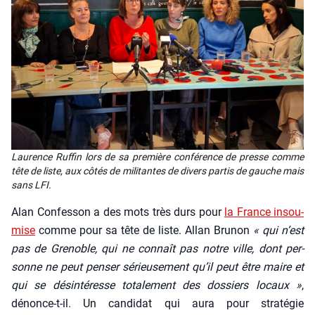
Lau­rence Ruf­fin lors de sa pre­mière confé­rence de presse comme
tête de liste, aux côtés de mili­tantes de divers par­tis de gauche mais
sans LFI.
Alan Confes­son a des mots très durs pour
la France insou­
mise
comme pour sa tête de liste. Allan Bru­non
« qui n’est
pas de Gre­noble, qui ne connaît pas notre ville, dont per­
sonne ne peut pen­ser sérieu­se­ment qu’il peut être maire et
qui se dés­in­té­resse tota­le­ment des dos­siers locaux »
,
dénonce-t-il. Un can­di­dat qui aura pour stra­té­gie