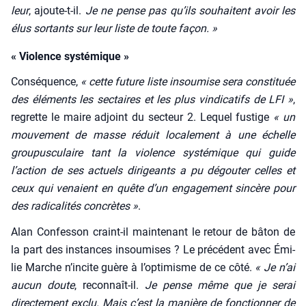
leur
, ajoute-t-il.
Je ne pense pas qu’ils sou­haitent avoir les
élus sor­tants sur leur liste de toute façon. »
« Violence systémique »
Consé­quence,
« cette future liste insou­mise sera consti­tuée
des élé­ments les sec­taires et les plus vin­di­ca­tifs de LFI »
,
regrette le maire adjoint du sec­teur 2. Lequel fus­tige
« un
mou­ve­ment de masse réduit loca­le­ment à une échelle
grou­pus­cu­laire tant la vio­lence sys­té­mique qui guide
l’action de ses actuels diri­geants a pu dégou­ter celles et
ceux qui venaient en quête d’un enga­ge­ment sin­cère pour
des radi­ca­li­tés concrètes »
.
Alan Confes­son craint-il main­te­nant le retour de bâton de
la part des ins­tances insou­mises ? Le pré­cé­dent avec Émi­
lie Marche n’in­cite guère à l’op­ti­misme de ce côté.
« Je n’ai
aucun doute
, recon­naît-il.
Je pense même que je serai
direc­te­ment exclu. Mais c’est la manière de fonc­tion­ner de