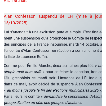
Allan Brunon.
Alan Confesson suspendu de LFI (mise à jour
15/10/2025)
Lui s’at­ten­dait à une exclu­sion pure et simple. C’est fina­le­
ment une sus­pen­sion qu’a pro­non­cée le Comi­té de res­pect
des prin­cipes de la France insou­mise, mar­di 14 octobre, à
l’en­contre d’A­lan Confes­son, en réac­tion à son ral­lie­ment à
la liste de Lau­rence Ruf­fin.
Comme pour Émi­lie Marche, deux semaines plus tôt,
« un
simple mail aura suf­fi »
pour enté­ri­ner la sanc­tion, iro­nise
l’é­lu gre­no­blois ce mar­di soir. L’ins­tance de LFI indique,
dans ce mail, avoir déci­dé de sus­pendre Alan Confes­son
« au moins jus­qu’à la fin des élec­tions muni­ci­pales 2026 »
.
Par ailleurs, le comi­té
« deman­de­ra la sup­pres­sion de
[
son
]
groupe d’ac­tion au pôle des groupes d’ac­tion »
.