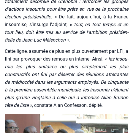
tota­le­ment décor­ré­lé de Gre­noble : ren­for­cer les groupes
d’actions insou­mis pour être prêts en vue de la pro­chaine
élec­tion pré­si­den­tielle. »
De fait, aujourd’­hui, à la France
insou­mise, s’in­surge l’ad­joint,
« tout, en tout temps et en
tout lieu, doit être mis au ser­vice de l’ambition pré­si­den­
tielle de Jean-Luc Mélen­chon »
.
Cette ligne, assu­mée de plus en plus ouver­te­ment par LFI, a
fini par pro­vo­quer des remous en interne. Ain­si,
« les insou­
mis les plus uni­taires ou plus sim­ple­ment les plus
construc­tifs ont fini par déser­ter des réunions atter­rantes
de médio­cri­té dans les argu­ments employés. De cin­quante
à la pre­mière assem­blée muni­ci­pale, les insou­mis n’étaient
plus qu’une ving­taine à celle qui a intro­ni­sé Allan Bru­non
tête de liste »
, constate Alan Confes­son, dépi­té.