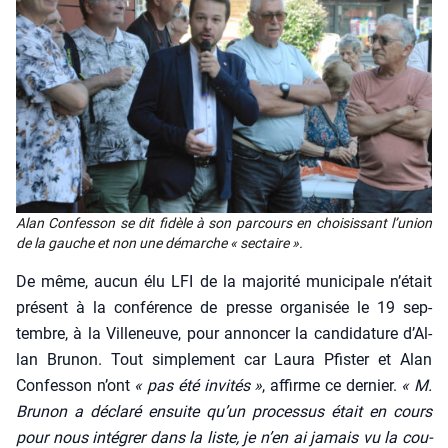
Alan Confes­son se dit fidèle à son par­cours en choi­sis­sant l’u­nion
de la gauche et non une démarche « sec­taire ».
De même, aucun élu LFI de la majo­ri­té muni­ci­pale n’é­tait
pré­sent à la confé­rence de presse orga­ni­sée le 19 sep­
tembre, à la Vil­le­neuve, pour annon­cer la can­di­da­ture d’Al­
lan Bru­non. Tout sim­ple­ment car Lau­ra Pfis­ter et Alan
Confes­son n’ont
« pas été invi­tés »
, affirme ce der­nier.
« M.
Bru­non a décla­ré ensuite qu’un pro­ces­sus était en cours
pour nous inté­grer dans la liste, je n’en ai jamais vu la cou­