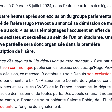
ost à Gières, le 3 juillet 2024, dans l’entre-deux-tours des législ
uatre heures après son exclusion du groupe parlementai
té de l’Isère Hugo Prevost a annoncé sa démission ce m
re au soir. Plusieurs témoignages l’accusent en effet de
s sexistes et sexuelles au sein de l’Union étudiante. Un
tive partielle sera donc organisée dans la première
ription de l’Isère.
nce dès aujourd’hui la démis­sion de mon man­dat.
» C’est par 
nt
son com­mu­ni­qué
publié sur les réseaux sociaux, qu’Hugo Pre­v
a déci­sion, ce mer­cre­di 9 octobre au soir. Depuis
son exclu­sion
 par­le­men­taire LFI-NFP, sai­si par le Comi­té de vigi­lance contr
xistes et sexuelles (CVSS) de la France insou­mise, le dépu­té 
s­sé de démis­sion­ner de toutes parts. Des appels éma­nant not
re camp, à l’instar de sa sup­pléante Salo­mé Robin, de LFI Is
tu­diante
, à l’origine du signa­le­ment.