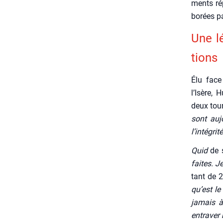
ments rép
bo­rées p
Une lé
tions
Élu face 
l’Isère,
deux tours
sont auj
l’intégri
Quid
de 
faites. J
tant de 2
qu’est le
jamais à
entra­ver 