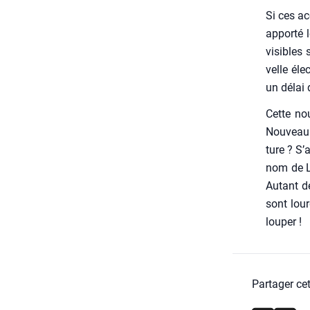
Si ces ac
appor­té 
visibles 
velle élec
un délai 
Cette no
Nou­veau 
ture ? S’
nom de Lu
Autant de
sont lour
lou­per !
Partager cet