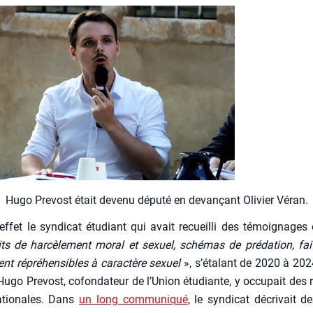
Hugo Pre­vost était deve­nu dépu­té en devan­çant Oli­vier Véran.
effet le syn­di­cat étu­diant qui avait recueilli des témoi­gnages
its de har­cè­le­ment moral et sexuel, sché­mas de pré­da­tion, fa
ent répré­hen­sibles à carac­tère sexuel
», s’étalant de 2020 à 202
Hugo Pre­vost, cofon­da­teur de l’Union étu­diante, y occu­pait des r
 natio­nales. Dans
un long com­mu­ni­qué
, le syn­di­cat décri­vait d