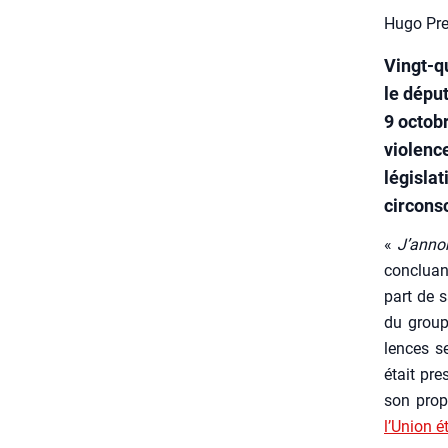
Hugo Prev
Vingt-q
le dépu
9 octob
violence
législa
circonsc
«
J’anno
conclua
part de s
du groupe
lences se
était pre
son prop
l’Union é