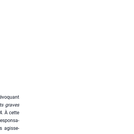
 évo­quant
its graves
4. À cette
es­pon­sa­
es agis­se­