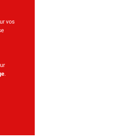
ur vos
se
ur
ge
.