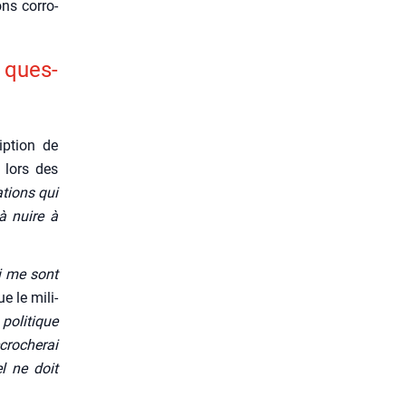
ns cor­ro­
s ques­
ip­tion de
 lors des
­tions qui
à nuire à
ui me sont
ue le mili­
 poli­tique
ccrocherai
l ne doit