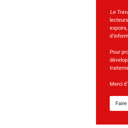
Le Trava
lecteurs
espoirs,
d’infor
Pour pr
dévelop
traitem
Merci d
Faire