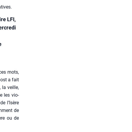
atives.
re LFI,
ercredi
e
ces mots,
ost a fait
, la veille,
e les vio­
de l’Isère
am­ment de
ère ou de