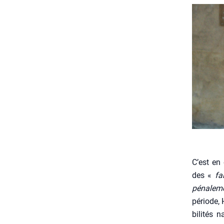
C’est en 
des «
fa
péna­le­m
période, 
bi­li­tés