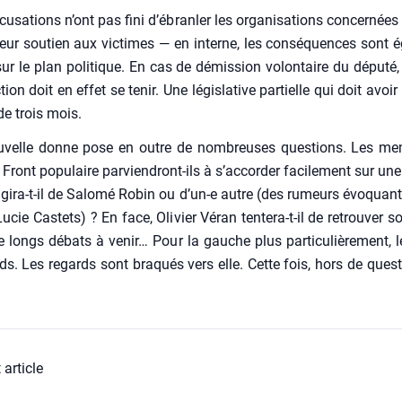
cu­sa­tions n’ont pas fini d’ébranler les orga­ni­sa­tions concer­nées
leur sou­tien aux vic­times — en interne, les consé­quences sont é
sur le plan poli­tique. En cas de démis­sion volon­taire du dépu­té
­tion doit en effet se tenir. Une légis­la­tive par­tielle qui doit avoi
de trois mois.
u­velle donne pose en outre de nom­breuses ques­tions. Les m
Front popu­laire par­vien­dront-ils à s’accorder faci­le­ment sur une 
agira-t-il de Salo­mé Robin ou d’un‑e autre (des rumeurs évo­qua
cie Cas­tets) ? En face, Oli­vier Véran ten­te­ra-t-il de retrou­ver s
 longs débats à venir… Pour la gauche plus par­ti­cu­liè­re­ment, 
ds. Les regards sont bra­qués vers elle. Cette fois, hors de ques­
 article