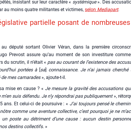
é­tés, insis­tant sur leur carac­tère «
sys­té­mique
». Des accu­sa­tio
ar au moins quatre mili­tantes et vic­times,
selon
Media­part
.
gis­la­tive par­tielle posant de nom­breuse
au dépu­té sor­tant Oli­vier Véran, dans la pre­mière cir­cons­cr
 Hugo Pre­vost assure qu’au moment de son inves­ti­ture comme
 du scru­tin, il n’était «
pas au cou­rant de l’existence des accu­sa
ourd’hui por­tées à
[
sa
]
connais­sance. Je n’ai jamais cher­ché 
té de mes cama­rades
», ajoute-t-il.
sa mise en cause ? «
Je mesure la gra­vi­té des accu­sa­tions q
e m’en suis défen­du. Je n’y répon­drai pas publi­que­ment
», rétorq
5 ans. Et celui-ci de pour­suive : «
J’ai tou­jours pen­sé le che­min
 nôtre comme une aven­ture col­lec­tive, c’est pour­quoi je ne m’a
 un poste au détri­ment d’une cause : aucun des­tin per­son­ne
nos des­tins col­lec­tifs.
»