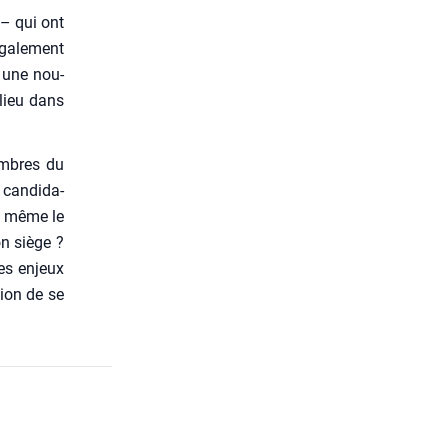
 – qui ont
ga­le­ment
, une nou­
r lieu dans
embres du
can­di­da­
nt même le
on siège ?
les enjeux
tion de se