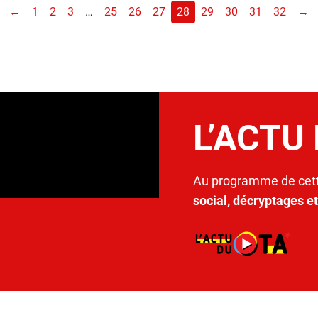
←
1
2
3
…
25
26
27
28
29
30
31
32
→
L’ACTU
Au programme de cett
social, décryptages e