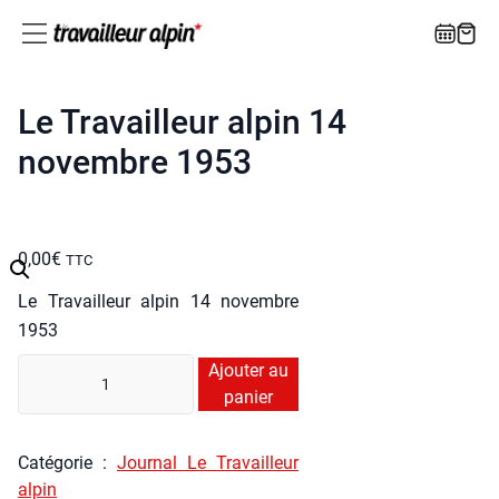
Le Travailleur alpin 14
novembre 1953
0,00
€
TTC
Le Tra­vailleur alpin 14 novembre
1953
quan­
Ajouter au
ti­
panier
té
de
Caté­go­rie :
Jour­nal Le Tra­vailleur
Le
alpin