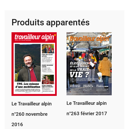
Tra­
vailleur
alpin
Produits apparentés
14
novembre
1953
Le Travailleur alpin
Le Travailleur alpin
n°263 février 2017
n°260 novembre
2016