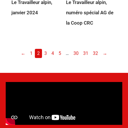
Le Travailleur alpin,
Le Travailleur alpin,
janvier 2024
numéro spécial AG de
la Coop CRC
←
1
2
3
4
5
…
30
31
32
→