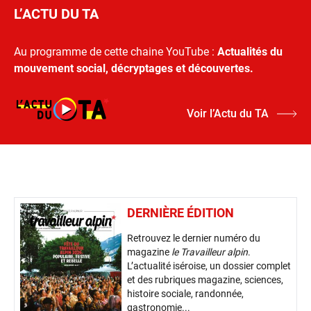
L’ACTU DU TA
Au programme de cette chaine YouTube :
Actualités du
mouvement social, décryptages et découvertes.
Voir l’Actu du TA
DERNIÈRE ÉDITION
Retrouvez le dernier numéro du
magazine
le Travailleur alpin
.
L’actualité iséroise, un dossier complet
et des rubriques magazine, sciences,
histoire sociale, randonnée,
gastronomie...