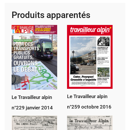
cial
Produits apparentés
fête
du
TA
2025
Le Travailleur alpin
Le Travailleur alpin
n°259 octobre 2016
n°229 janvier 2014