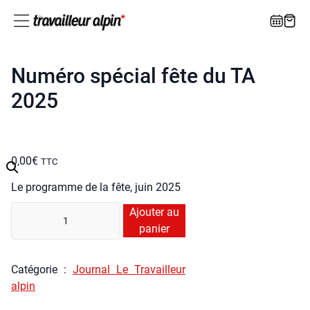
Numéro spécial fête du TA
2025
0,00
€
TTC
Le pro­gramme de la fête, juin 2025
quan­
Ajouter au
ti­
panier
té
de
Caté­go­rie :
Jour­nal Le Tra­vailleur
Numé­
alpin
ro
spé­