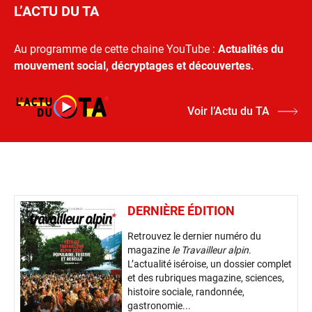
L’ACTU DU TA
Au programme de cette chaine YouTube :
Actualités du
mouvement social, décryptages et découvertes.
Voir l’Actu du TA
DERNIÈRE ÉDITION
Retrouvez le dernier numéro du
magazine
le Travailleur alpin
.
L’actualité iséroise, un dossier complet
et des rubriques magazine, sciences,
histoire sociale, randonnée,
gastronomie...