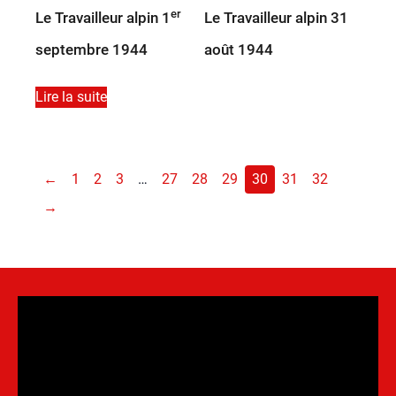
er
Le Travailleur alpin 1
Le Travailleur alpin 31
septembre 1944
août 1944
Lire la suite
←
1
2
3
…
27
28
29
30
31
32
→