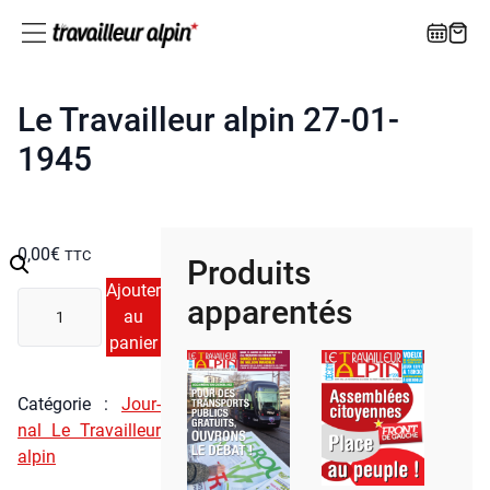
Le Travailleur alpin 27-01-
1945
0,00
€
TTC
Produits
Ajouter
quan­
apparentés
au
ti­
panier
té
de
Le
Caté­go­rie :
Jour­
Tra­
nal Le Tra­vailleur
vailleur
alpin
alpin