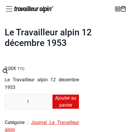
Le Travailleur alpin 12
décembre 1953
0,00
€
TTC
Le Tra­vailleur alpin 12 décembre
1953
quan­
Ajouter au
ti­
panier
té
de
Caté­go­rie :
Jour­nal Le Tra­vailleur
Le
alpin