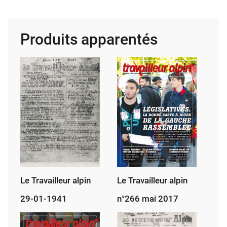
Tra­
vailleur
alpin
Produits apparentés
12
décembre
1953
Le Travailleur alpin
Le Travailleur alpin
29-01-1941
n°266 mai 2017