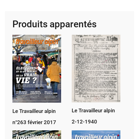
Tra­
vailleur
alpin
Produits apparentés
10
octobre
1953
Le Travailleur alpin
Le Travailleur alpin
2-12-1940
n°263 février 2017