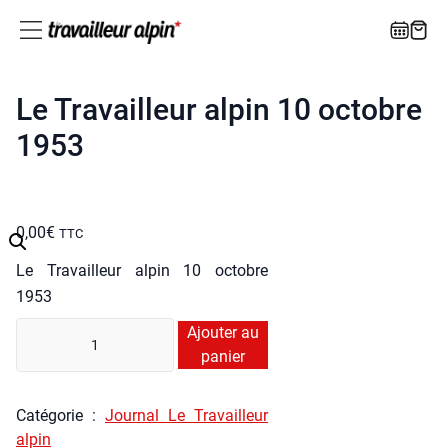
Le Travailleur alpin 10 octobre
1953
0,00
€
TTC
Le Tra­vailleur alpin 10 octobre
1953
quan­
Ajouter au
ti­
panier
té
de
Caté­go­rie :
Jour­nal Le Tra­vailleur
Le
alpin