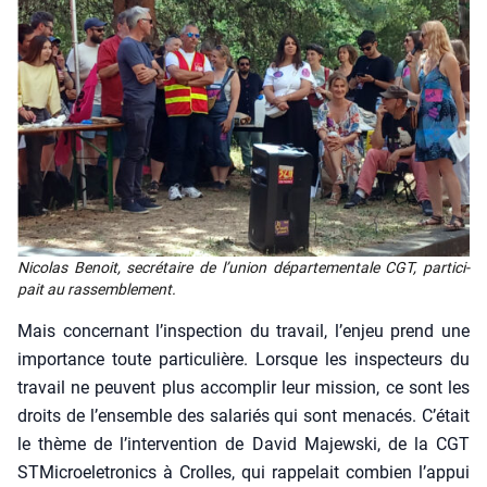
Nico­las Benoit, secré­taire de l’u­nion dépar­te­men­tale CGT, par­ti­ci­
pait au ras­sem­ble­ment.
Mais concer­nant l’inspection du tra­vail, l’enjeu prend une
impor­tance toute par­ti­cu­lière. Lorsque les ins­pec­teurs du
tra­vail ne peuvent plus accom­plir leur mis­sion, ce sont les
droits de l’ensemble des sala­riés qui sont mena­cés. C’était
le thème de l’intervention de David Majews­ki, de la CGT
STMi­croe­le­tro­nics à Crolles, qui rap­pe­lait com­bien l’appui