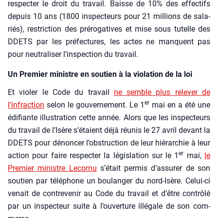
res­pec­ter le droit du tra­vail. Baisse de 10% des effec­tifs
depuis 10 ans (1800 ins­pec­teurs pour 21 mil­lions de sala­
riés), res­tric­tion des pré­ro­ga­tives et mise sous tutelle des
DDETS par les pré­fec­tures, les actes ne manquent pas
pour neu­tra­li­ser l’inspection du tra­vail.
Un Premier ministre en soutien à la violation de la loi
Et vio­ler le Code du tra­vail
ne semble plus rele­ver de
er
l’infraction
selon le gou­ver­ne­ment. Le 1
mai en a été une
édi­fiante illus­tra­tion cette année. Alors que les ins­pec­teurs
du tra­vail de l’Isère s’étaient déjà réunis le 27 avril devant la
DDETS pour dénon­cer l’obstruction de leur hié­rar­chie à leur
er
action pour faire res­pec­ter la légis­la­tion sur le 1
mai,
le
Pre­mier ministre Lecor­nu
s’était per­mis d’assurer de son
sou­tien par télé­phone un bou­lan­ger du nord-Isère. Celui-ci
venait de contre­ve­nir au Code du tra­vail et d’être contrô­lé
par un ins­pec­teur suite à l’ouverture illé­gale de son com­