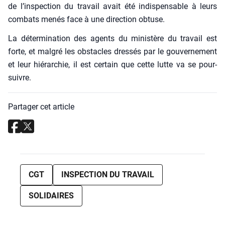
de l’inspection du tra­vail avait été indis­pen­sable à leurs
com­bats menés face à une direc­tion obtuse.
La déter­mi­na­tion des agents du minis­tère du tra­vail est
forte, et mal­gré les obs­tacles dres­sés par le gou­ver­ne­ment
et leur hié­rar­chie, il est cer­tain que cette lutte va se pour­
suivre.
Partager cet article
CGT
INSPECTION DU TRAVAIL
SOLIDAIRES