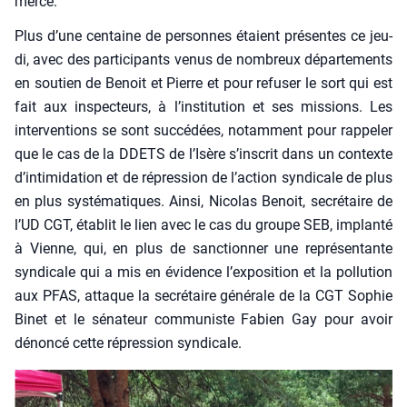
merce.
Plus d’une cen­taine de per­sonnes étaient pré­sentes ce jeu­
di, avec des par­ti­ci­pants venus de nom­breux dépar­te­ments
en sou­tien de Benoit et Pierre et pour refu­ser le sort qui est
fait aux ins­pec­teurs, à l’institution et ses mis­sions. Les
inter­ven­tions se sont suc­cé­dées, notam­ment pour rap­pe­ler
que le cas de la DDETS de l’Isère s’inscrit dans un contexte
d’intimidation et de répres­sion de l’action syn­di­cale de plus
en plus sys­té­ma­tiques. Ain­si, Nico­las Benoit, secré­taire de
l’UD CGT, éta­blit le lien avec le cas du groupe SEB, implan­té
à Vienne, qui, en plus de sanc­tion­ner une repré­sen­tante
syn­di­cale qui a mis en évi­dence l’exposition et la pol­lu­tion
aux PFAS, attaque la secré­taire géné­rale de la CGT Sophie
Binet et le séna­teur com­mu­niste Fabien Gay pour avoir
dénon­cé cette répres­sion syn­di­cale.