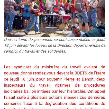
Une centaine de personnes se sont rassemblées ce jeudi
18 juin devant les locaux de la Direction départementale de
l’emploi, du travail et des solidarités.
Les syndicats du ministère du travail avaient de
nouveau donné rendez­-­vous devant la DDETS de l’Isère
ce jeudi 18 juin, pour soutenir Pierre et Benoit, deux
inspecteurs du travail victimes de procédures
judiciaires bâillon initiées par leur hiérarchie. Cet appel
faisait suite à plusieurs actions menées ces dernières
semaines face à la dégradation des conditions de