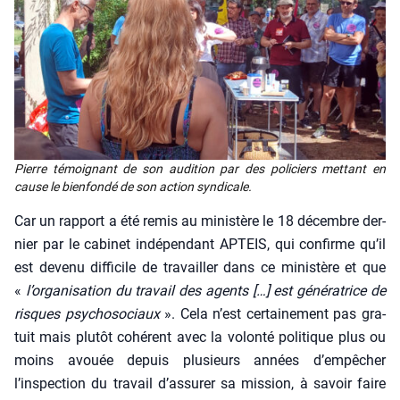
Pierre témoignant de son audi­tion par des poli­ciers met­tant en
cause le bien­fon­dé de son action syn­di­cale.
Car un rap­port a été remis au minis­tère le 18 décembre der­
nier par le cabi­net indé­pen­dant APTEIS, qui confirme qu’il
est deve­nu dif­fi­cile de tra­vailler dans ce minis­tère et que
«
l’organisation du tra­vail des agents
[…]
est géné­ra­trice de
risques psy­cho­so­ciaux
». Cela n’est cer­tai­ne­ment pas gra­
tuit mais plu­tôt cohé­rent avec la volon­té poli­tique plus ou
moins avouée depuis plu­sieurs années d’empêcher
l’inspection du tra­vail d’assurer sa mis­sion, à savoir faire