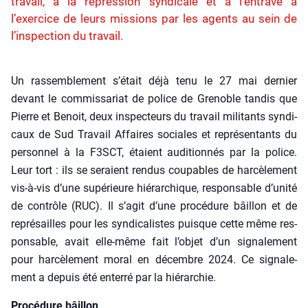
travail, à la répression syndicale et à l’entrave à
l’exercice de leurs missions par les agents au sein de
l’inspection du travail.
Un ras­sem­ble­ment s’était déjà tenu le 27 mai der­nier
devant le com­mis­sa­riat de police de Gre­noble tan­dis que
Pierre et Benoit, deux ins­pec­teurs du tra­vail mili­tants syn­di­
caux de Sud Tra­vail Affaires sociales et repré­sen­tants du
per­son­nel à la F3SCT, étaient audi­tion­nés par la police.
Leur tort : ils se seraient ren­dus cou­pables de har­cè­le­ment
vis-à-vis d’une supé­rieure hié­rar­chique, res­pon­sable d’unité
de contrôle (RUC). Il s’agit d’une pro­cé­dure bâillon et de
repré­sailles pour les syn­di­ca­listes puisque cette même res­
pon­sable, avait elle-même fait l’objet d’un signa­le­ment
pour har­cè­le­ment moral en décembre 2024. Ce signa­le­
ment a depuis été enter­ré par la hié­rar­chie.
Procédure bâillon