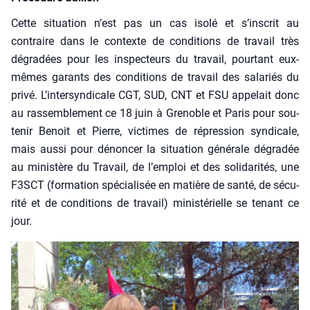
Cette situa­tion n’est pas un cas iso­lé et s’inscrit au
contraire dans le contexte de condi­tions de tra­vail très
dégra­dées pour les ins­pec­teurs du tra­vail, pour­tant eux-
mêmes garants des condi­tions de tra­vail des sala­riés du
pri­vé. L’intersyndicale CGT, SUD, CNT et FSU appe­lait donc
au ras­sem­ble­ment ce 18 juin à Gre­noble et Paris pour sou­
te­nir Benoit et Pierre, vic­times de répres­sion syn­di­cale,
mais aus­si pour dénon­cer la situa­tion géné­rale dégra­dée
au minis­tère du Tra­vail, de l’emploi et des soli­da­ri­tés, une
F3SCT (for­ma­tion spé­cia­li­sée en matière de san­té, de sécu­
ri­té et de condi­tions de tra­vail) minis­té­rielle se tenant ce
jour.