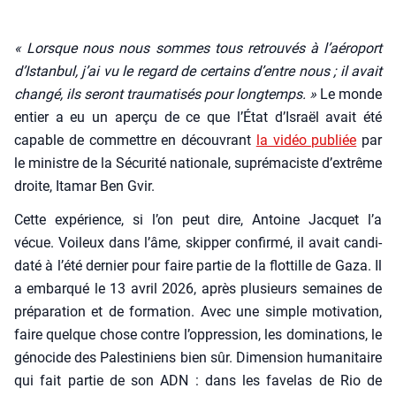
« Lorsque nous nous sommes tous retrou­vés à l’aéroport
d’Istanbul, j’ai vu le regard de cer­tains d’entre nous ; il avait
chan­gé, ils seront trau­ma­ti­sés pour long­temps. »
Le monde
entier a eu un aper­çu de ce que l’État d’Israël avait été
capable de com­mettre en décou­vrant
la vidéo publiée
par
le ministre de la Sécu­ri­té natio­nale, supré­ma­ciste d’extrême
droite, Ita­mar Ben Gvir.
Cette expé­rience, si l’on peut dire, Antoine Jac­quet l’a
vécue. Voi­leux dans l’âme, skip­per confir­mé, il avait can­di­
da­té à l’été der­nier pour faire par­tie de la flot­tille de Gaza. Il
a embar­qué le 13 avril 2026, après plu­sieurs semaines de
pré­pa­ra­tion et de for­ma­tion. Avec une simple moti­va­tion,
faire quelque chose contre l’oppression, les domi­na­tions, le
géno­cide des Pales­ti­niens bien sûr. Dimen­sion huma­ni­taire
qui fait par­tie de son ADN : dans les fave­las de Rio de