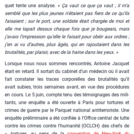
quet tente une ana­lyse.
« Ç
a vaut ce que ça vaut ; il m’a
sem­blé que les plus jeunes n’é
taient pas fiers de ce qu’ils
fai­saient
; sur le port, une sol­date était char­gée de moi et
elle me tapait des­sus chaque fois que je bou­geais, mais
j’avais l’impression qu’elle le fai­sait
pour obéir aux ordres
;
j’en ai vu d’autres, plus âgés, qui en rajou­taient dans les
bru­ta­li­tés,
par plai­sir
, avec de la haine dans les yeux. »
Lorsque nous nous sommes ren­con­trés, Antoine Jac­quet
était en retard. Il sor­tait du cabi­net d’un méde­cin où il avait
fait consta­ter les traces cor­po­relles des bru­ta­li­tés qu’il
avait subies, trois semaines avant, en vue des pro­cé­dures
en cours. Le 5 juin, compte tenu des témoi­gnages des mili­
tants, une enquête a été ouverte à Paris pour tor­tures et
crimes de guerre par le Par­quet natio­nal anti­ter­ro­riste. Une
enquête pré­li­mi­naire a été confiée à l’Office cen­tral de lutte
contre les crimes contre l’humanité (OCLCH) des chefs de
«
tor­tures, au sens de la
conven­tion de New-York du