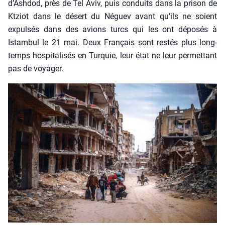
d’Ashdod, près de Tel Aviv, puis conduits dans la pri­son de
Ktziot dans le désert du Néguev avant qu’ils ne soient
expul­sés dans des avions turcs qui les ont dépo­sés à
Istam­bul le 21 mai. Deux Fran­çais sont res­tés plus long­
temps hos­pi­ta­li­sés en Tur­quie, leur état ne leur per­met­tant
pas de voya­ger.