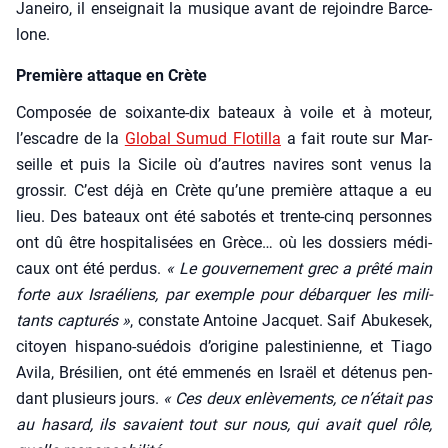
Janei­ro, il ensei­gnait la musique avant de rejoindre Bar­ce­
lone.
Première attaque en Crète
Com­po­sée de soixante-dix bateaux à voile et à moteur,
l’escadre de la
Glo­bal Sumud Flo­tilla
a fait route sur Mar­
seille et puis la Sicile où d’autres navires sont venus la
gros­sir. C’est déjà en Crète qu’une pre­mière attaque a eu
lieu. Des bateaux ont été sabo­tés et trente-cinq per­sonnes
ont dû être hos­pi­ta­li­sées en Grèce… où les dos­siers médi­
caux ont été per­dus.
« Le gou­ver­ne­ment grec a prê­té main
forte aux Israé­liens, par exemple pour débar­quer les mili­
tants cap­tu­rés »
, constate Antoine Jac­quet. Saif Abu­ke­sek,
citoyen his­pa­no-sué­dois d’o­ri­gine pales­ti­nienne, et Tia­go
Avi­la, Bré­si­lien, ont été emme­nés en Israël et déte­nus pen­
dant plu­sieurs jours.
« Ces deux enlè­ve­ments, ce n’était pas
au hasard, ils savaient tout sur nous, qui avait quel rôle,