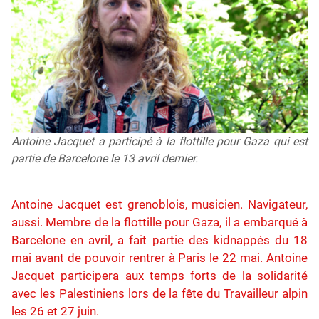
Antoine Jacquet a participé à la flottille pour Gaza qui est
partie de Barcelone le 13 avril dernier.
Antoine Jacquet est grenoblois, musicien. Navigateur,
aussi. Membre de la flottille pour Gaza, il a embarqué à
Barcelone en avril, a fait partie des kidnappés du 18
mai avant de pouvoir rentrer à Paris le 22 mai. Antoine
Jacquet participera aux temps forts de la solidarité
avec les Palestiniens lors de la fête du Travailleur alpin
les 26 et 27 juin.