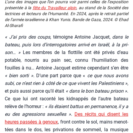
L’une des images que l’on pour­ra voir par­mi celles de l’ex­po­si­tion
pré­sen­tée à la
fête du Tra­vailleur alpin
, au stand de la Socié­té des
lec­trices et lec­teurs de l’Hu­ma­ni­té. En 2024, après le retrait par­tiel
de l’ar­mée israé­lienne à Khan Yunis. Bande de Gaza, 2024. © Ehad
Al-Sha­ra­fi
« J’ai pris des coups,
témoigne Antoine Jac­quet
, dans le
bateau, puis lors d’interrogatoires arri­vé en Israël, à la pri­
son… »
Les membres de la flot­tille ont été pri­vés d’eau
potable, nour­ris au pain sec, connu l’humiliation des
fouilles à nu… Antoine Jac­quet estime cepen­dant s’en être
« bien sor­ti »
. D’une part parce que «
ce que nous avons
subi, ce n’est rien à côté de ce que vivent les Pales­ti­niens »
,
et puis aus­si parce qu’il était
« dans le bon bateau pri­son »
.
Ce que lui ont racon­té les kid­nap­pés de l’autre bateau
relève de l’horreur :
« ils étaient bat­tus en per­ma­nence, il y a
eu des agres­sions sexuelles ».
Des récits qui disent les
heures pas­sées à genoux
, front contre le sol, mains menot­
tées dans le dos, les pri­va­tions de som­meil, la musique