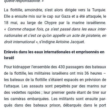
quelle res­pon­sa­bi­li­té. »
La flot­tille, amoin­drie, s’est alors diri­gée vers la Tur­quie.
Elle a ensuite mis sur le cap sur Gaza et a été atta­quée, le
18 mai, au large de Chypre par la marine israé­lienne.
« C
omme chaque fois, ç
a s’est pas­sé dans les eaux inter­
na­tio­nales et c’est ce qu’on appelle un acte de pira­te­rie, en
dr
o
it inter­na­tio­nal »
, s’indigne Antoine Jac­quet.
Enlevés dans les eaux internationales et emprisonnés en
Israël
Pour kid­nap­per l’ensemble des 430 pas­sa­gers des bateaux
de la flot­tille, les mili­taires israé­liens ont mis 36 heures –
les bateaux de la flot­tille s’étaient espa­cés en pré­vi­sion de
l’attaque. Les assauts sont per­pé­trés par des marins sur
des vedettes rapides ; leur pre­mier geste étant de tirer sur
les camé­ras embar­quées. Les mili­tants sont ensuite par­
qués dans des bateaux pri­son, débar­qués dans le port