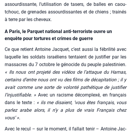
assour­dis­sante, l’utilisation de tasers, de balles en caou­
tchouc, de gre­nades assour­dis­santes et de chiens ; trai­nés
à terre par les che­veux.
A Paris, le Parquet national anti-terroriste ouvre un
enquête pour tortures et crimes de guerre
Ce que retient Antoine Jac­quet, c’est aus­si la fébri­li­té avec
laquelle les sol­dats israé­liens ten­taient de jus­ti­fier par les
mas­sacres du 7 octobre le géno­cide du peuple pales­ti­nien.
« Ils nous ont pro­je­té des vidéos de l’attaque du Hamas,
cer­tains d’entre nous ont vu des films de déca­pi­ta­tion ; il y
avait comme une sorte de volon­té
pathé­tique
de jus­ti­fier
l’injustifiable. »
Avec un racisme décom­plexé, en fran­çais
dans le texte :
« ils me disaient, ‘vous êtes fran­çais, vous
par­lez arabe alors, il n’y a plus de vrais Fran­çais chez
vous’ ».
Avec le recul – sur le moment, il fal­lait tenir – Antoine Jac­