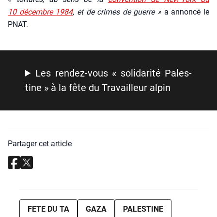
10 décembre 1984
, et de crimes de guerre »
a annon­cé le
PNAT.
Les ren­dez-vous « soli­da­ri­té Pales­
tine » à la fête du Tra­vailleur alpin
Partager cet article
FETE DU TA
GAZA
PALESTINE