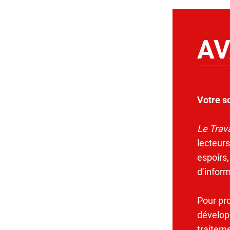
AV
Votre s
Le Trava
lecteurs
espoirs,
d’infor
Pour pr
dévelop
traitem