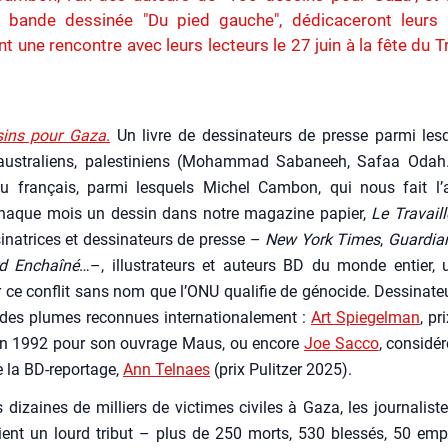
a bande dessinée "Du pied gauche", dédicaceront leurs l
t une rencontre avec leurs lecteurs le 27 juin à la fête du Tr
sins pour Gaza
.
Un livre de des­si­na­teurs de presse par­mi les
aus­tra­liens, pales­ti­niens (Moham­mad Saba­neeh, Safaa Odah…
u fran­çais, par­mi les­quels Michel Cam­bon, qui nous fait l’
chaque mois un des­sin dans notre maga­zine papier,
Le Tra­vail
i­na­trices et des­si­na­teurs de presse –
New York Times
,
Guar­dia
d Enchaî­né
…–, illus­tra­teurs et auteurs BD du monde entier, 
 ce conflit sans nom que l’O­NU qua­li­fie de géno­cide. Des­si­na­te
 des plumes recon­nues inter­na­tio­na­le­ment :
Art Spie­gel­man
, pr
 en 1992 pour son ouvrage Maus, ou encore
Joe Sac­co
, consi­d
e la BD-repor­tage,
Ann Tel­naes
(prix Pulit­zer 2025).
 dizaines de mil­liers de vic­times civiles à Gaza, les jour­na­listes
ent un lourd tri­but – plus de 250 morts, 530 bles­sés, 50 empr