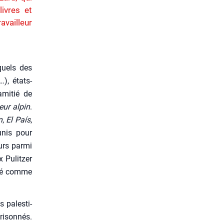
ivres et
availleur
­quels des
), états-
amitié de
leur alpin
.
n
,
El País
,
unis pour
urs par­mi
ix Pulit­zer
é­ré comme
 pales­ti­
i­son­nés.