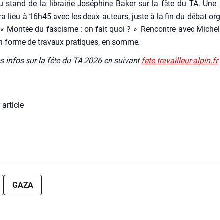
 stand de la librai­rie José­phine Baker sur la fête du TA. Une 
a lieu à 16h45 avec les deux auteurs, juste à la fin du débat orga
« Mon­tée du fas­cisme : on fait quoi ? ». Ren­contre avec Mich
n forme de tra­vaux pra­tiques, en somme.
s infos sur la fête du TA 2026 en sui­vant
fete.travailleur-alpin.fr
 article
GAZA