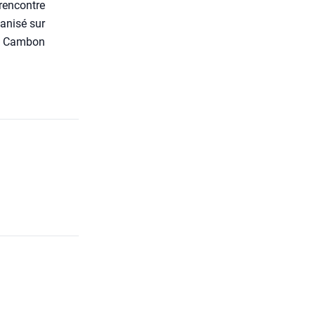
ren­contre
­ni­sé sur
el Cam­bon