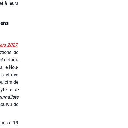
et à leurs
iens
ers 2027
,
­tions de
né
notam­
s, le Nou­
mis et des
u­loirs de
hyte.
« Je
r­na­liste
pour­vu de
eures à 19