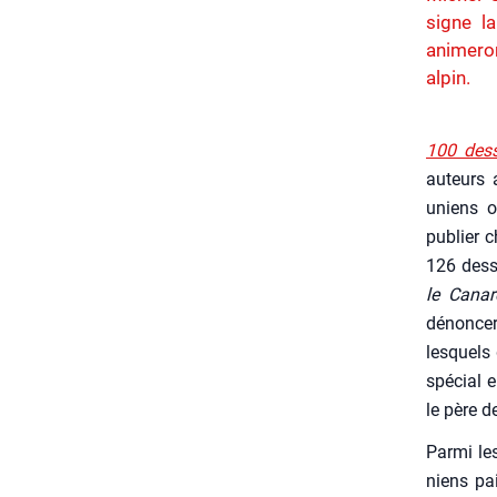
signe l
animeron
alpin.
100 des­
auteurs 
uniens o
publier 
126 des­s
l
e Canar
dénon­cer
les­quels
spé­cial
le père d
Par­mi les
niens pai