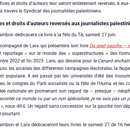
fices et droits d’auteurs leur seront entiè­re­ment rever­sés, à eux 
à tra­vers le Syn­di­cat des jour­na­listes pales­ti­niens.
s et droits d’auteurs reversés aux journalistes palestin
m­bon dédi­ca­ce­ra ce livre à la fête du TA, same­di 27 juin.
ccom­pa­gné de Lara qui pré­sen­te­ra son livre
Du pied gauche –
v
 repor­tage » sur le monde des « super­struc­tures » des for­ma
ntre 2022 et fin 2025. Lara, qui des­sine pour
le Canard enchaî­
ui­vi les arcanes des dif­fé­rentes cam­pagnes élec­to­rales, la Nupe
t popu­laire. Il est pas­sé par les uni­ver­si­tés d’été des insou­
stes, le congrès du Par­ti socia­liste ou la fête de l’Huma et les co
lée natio­nale en pro­me­nant son regard de – presque – néo­p
racon­ter ce monde vu par un non spé­cia­liste, je ne suis pas un jou
 »
, nous dit-il. Un regard sans conces­sion sur la gauche non dé
e pour­tant.
m­bon et Lara dédi­ca­ce­ront leurs livres le same­di 27 de 16 h