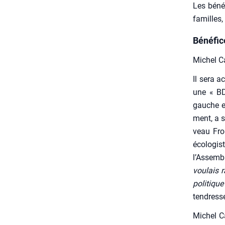
Les béné­
familles, 
Bénéfice
Michel Ca
Il sera a
une « BD
gauche e
ment, a s
veau Fron
éco­lo­gi
l’Assemb
vou­lais 
poli­tique
ten­dress
Michel Ca