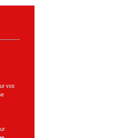
ur vos
se
ur
ge
.