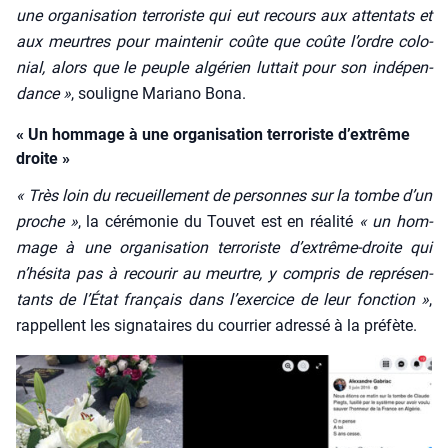
une orga­ni­sa­tion ter­ro­riste qui eut recours aux atten­tats et
aux meurtres pour main­te­nir coûte que coûte l’ordre colo­
nial, alors que le peuple algé­rien lut­tait pour son indé­pen­
dance »
, sou­ligne Maria­no Bona.
« Un hommage à une organisation terroriste d’extrême
droite »
« Très loin du recueille­ment de per­sonnes sur la tombe d’un
proche »
, la céré­mo­nie du Tou­vet est en réa­li­té
« un hom­
mage à une orga­ni­sa­tion ter­ro­riste d’extrême-droite qui
n’hésita pas à recou­rir au meurtre, y com­pris de repré­sen­
tants de l’État fran­çais dans l’exercice de leur fonc­tion »
,
rap­pellent les signa­taires du cour­rier adres­sé à la pré­fète.