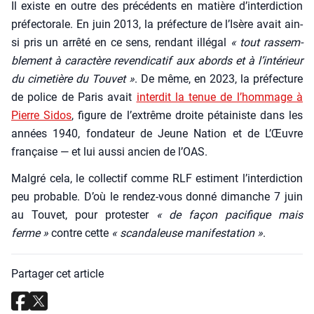
Il existe en outre des pré­cé­dents en matière d’in­ter­dic­tion
pré­fec­to­rale. En juin 2013, la pré­fec­ture de l’I­sère avait ain­
si pris un arrê­té en ce sens, ren­dant illé­gal
« tout ras­sem­
ble­ment à carac­tère reven­di­ca­tif aux abords et à l’intérieur
du cime­tière du Tou­vet »
. De même, en 2023, la pré­fec­ture
de police de Paris avait
inter­dit la tenue de l’hom­mage à
Pierre Sidos
, figure de l’ex­trême droite pétai­niste dans les
années 1940, fon­da­teur de Jeune Nation et de L’Œuvre
fran­çaise — et lui aus­si ancien de l’OAS.
Mal­gré cela, le col­lec­tif comme RLF estiment l’in­ter­dic­tion
peu pro­bable. D’où le ren­dez-vous don­né dimanche 7 juin
au Tou­vet, pour pro­tes­ter
« de façon paci­fique mais
ferme »
contre cette
« scan­da­leuse mani­fes­ta­tion »
.
Partager cet article