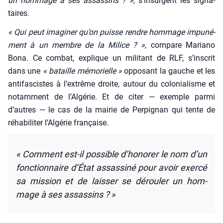
un hom­mage à ses assas­sins ? »
, s’in­surgent les signa­
taires.
« Qui peut ima­gi­ner qu’on puisse rendre hom­mage impu­né­
ment à un membre de la Milice ? »
, com­pare Maria­no
Bona. Ce com­bat, explique un mili­tant de RLF, s’ins­crit
dans une
« bataille mémo­rielle »
oppo­sant la gauche et les
anti­fas­cistes à l’ex­trême droite, autour du colo­nia­lisme et
notam­ment de l’Al­gé­rie. Et de citer — exemple par­mi
d’autres — le cas de la mai­rie de Per­pi­gnan qui tente de
réha­bi­li­ter l’Al­gé­rie fran­çaise.
«
Com­ment est-il pos­sible d’honorer le nom d’un
fonc­tion­naire d’État assas­si­né pour avoir exer­cé
sa mis­sion et de lais­ser se dérou­ler un hom­
mage à ses assas­sins ? »