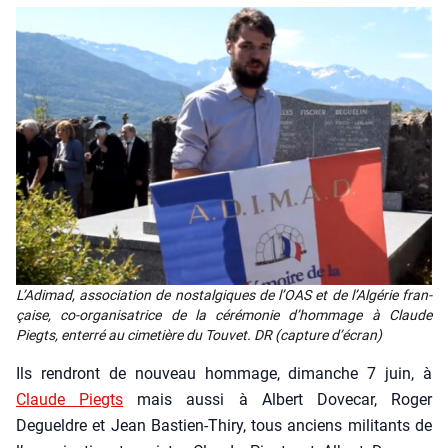
L’A­di­mad, asso­cia­tion de nos­tal­giques de l’OAS et de l’Al­gé­rie fran­
çaise, co-orga­ni­sa­trice de la céré­mo­nie d’hom­mage à Claude
Piegts, enter­ré au cime­tière du Tou­vet. DR (cap­ture d’é­cran)
Ils ren­dront de nou­veau hom­mage, dimanche 7 juin, à
Claude Piegts
mais aus­si à Albert Dove­car, Roger
Degueldre et Jean Bas­tien-Thi­ry, tous anciens mili­tants de