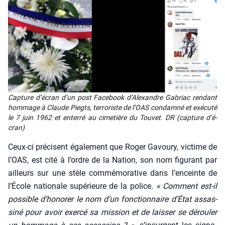
Cap­ture d’é­cran d’un post Face­book d’A­lexandre Gabriac ren­dant
hom­mage à Claude Piegts, ter­ro­riste de l’OAS condam­né et exé­cu­té
le 7 juin 1962 et enter­ré au cime­tière du Tou­vet. DR (cap­ture d’é­
cran)
Ceux-ci pré­cisent éga­le­ment que Roger Gavou­ry, vic­time de
l’OAS, est cité à l’ordre de la Nation, son nom figu­rant par
ailleurs sur une stèle com­mé­mo­ra­tive dans l’en­ceinte de
l’É­cole natio­nale supé­rieure de la police.
« Com­ment est-il
pos­sible d’honorer le nom d’un fonc­tion­naire d’État assas­
si­né pour avoir exer­cé sa mis­sion et de lais­ser se dérou­ler