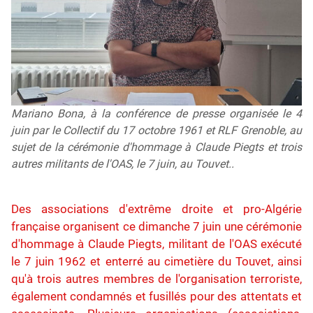
Mariano Bona, à la conférence de presse organisée le 4
juin par le Collectif du 17 octobre 1961 et RLF Grenoble, au
sujet de la cérémonie d'hommage à Claude Piegts et trois
autres militants de l'OAS, le 7 juin, au Touvet..
Des associations d'extrême droite et pro-Algérie
française organisent ce dimanche 7 juin une cérémonie
d'hommage à Claude Piegts, militant de l'OAS exécuté
le 7 juin 1962 et enterré au cimetière du Touvet, ainsi
qu'à trois autres membres de l'organisation terroriste,
également condamnés et fusillés pour des attentats et