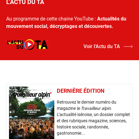
L’ACTU DU TA
Au programme de cette chaine YouTube :
Actualités du
mouvement social, décryptages et découvertes.
Voir l’Actu du TA
DERNIÈRE ÉDITION
Retrouvez le dernier numéro du
magazine
le Travailleur alpin
.
L’actualité iséroise, un dossier complet
et des rubriques magazine, sciences,
histoire sociale, randonnée,
gastronomie...