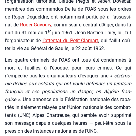
l’or­ga­ni­sa­tion ter­ro­riste. Claude Piegts et Albert Dove­car,
membres des com­man­dos Del­ta de l’OAS sous les ordres
de Roger Degueldre, ont notam­ment par­ti­ci­pé à l’as­sas­si­
nat de
Roger Gavou­ry
, com­mis­saire cen­tral d’Alger, dans la
er
nuit du 31 mai au 1
juin 1961. Jean Bas­tien-Thi­ry, lui, fut
l’or­ga­ni­sa­teur de
l’at­ten­tat du Petit-Cla­mart
, qui faillit coû­
ter la vie au Géné­ral de Gaulle, le 22 août 1962.
Les quatre cri­mi­nels de l’OAS ont tous été condam­nés à
mort et fusillés, à l’é­poque, pour leurs crimes. Ce qui
n’empêche pas les orga­ni­sa­teurs d’é­vo­quer une
« céré­mo­
nie dédiée aux sol­dats qui ont vou­lu défendre un ter­ri­toire
fran­çais et ses popu­la­tions en dan­ger, en Algé­rie fran­
çaise »
. Une annonce de la Fédé­ra­tion natio­nale des rapa­
triés ini­tia­le­ment relayée par l’U­nion natio­nale des com­bat­
tants (UNC) Alpes Char­treuse, qui semble avoir sup­pri­mé
son mes­sage depuis quelques heures — peut-être sous la
pres­sion des ins­tances natio­nales de l’UNC.