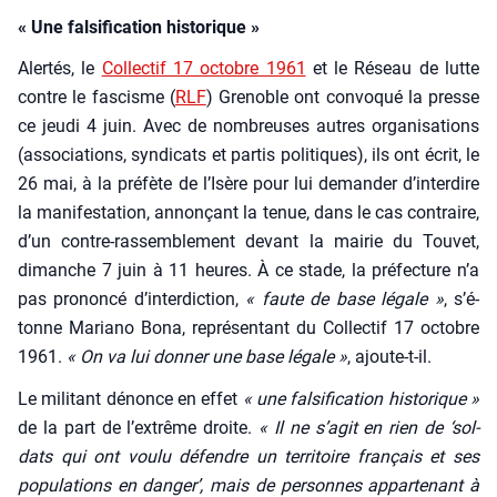
« Une falsification historique »
Aler­tés, le
Col­lec­tif 17 octobre 1961
et le Réseau de lutte
contre le fas­cisme (
RLF
) Gre­noble ont convo­qué la presse
ce jeu­di 4 juin. Avec de nom­breuses autres orga­ni­sa­tions
(asso­cia­tions, syn­di­cats et par­tis poli­tiques), ils ont écrit, le
26 mai, à la pré­fète de l’I­sère pour lui deman­der d’in­ter­dire
la mani­fes­ta­tion, annon­çant la tenue, dans le cas contraire,
d’un contre-ras­sem­ble­ment devant la mai­rie du Tou­vet,
dimanche 7 juin à 11 heures. À ce stade, la pré­fec­ture n’a
pas pro­non­cé d’in­ter­dic­tion,
« faute de base légale »
, s’é­
tonne Maria­no Bona, repré­sen­tant du Col­lec­tif 17 octobre
1961.
« On va lui don­ner une base légale »
, ajoute-t-il.
Le mili­tant dénonce en effet
« une fal­si­fi­ca­tion his­to­rique »
de la part de l’ex­trême droite.
« Il ne s’a­git en rien de ‘sol­
dats qui ont vou­lu défendre un ter­ri­toire fran­çais et ses
popu­la­tions en dan­ger’, mais de per­sonnes appar­te­nant à