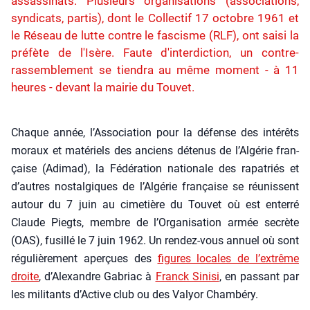
assassinats. Plusieurs organisations (associations,
syndicats, partis), dont le Collectif 17 octobre 1961 et
le Réseau de lutte contre le fascisme (RLF), ont saisi la
préfète de l'Isère. Faute d'interdiction, un contre-
rassemblement se tiendra au même moment - à 11
heures - devant la mairie du Touvet.
Chaque année, l’As­so­cia­tion pour la défense des inté­rêts
moraux et maté­riels des anciens déte­nus de l’Al­gé­rie fran­
çaise (Adi­mad), la Fédé­ra­tion natio­nale des rapa­triés et
d’autres nos­tal­giques de l’Al­gé­rie fran­çaise se réunissent
autour du 7 juin au cime­tière du Tou­vet où est enter­ré
Claude Piegts, membre de l’Or­ga­ni­sa­tion armée secrète
(OAS), fusillé le 7 juin 1962. Un ren­dez-vous annuel où sont
régu­liè­re­ment aper­çues des
figures locales de l’ex­trême
droite
, d’A­lexandre Gabriac à
Franck Sini­si
, en pas­sant par
les mili­tants d’Ac­tive club ou des Valyor Cham­bé­ry.