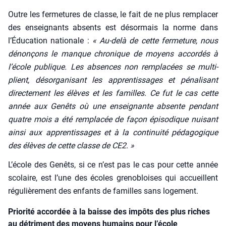
Outre les fer­me­tures de classe, le fait de ne plus rem­pla­cer
des ensei­gnants absents est désor­mais la norme dans
l’Éducation natio­nale :
« Au-delà de cette fer­me­ture, nous
dénon­çons le manque chro­nique de moyens accor­dés à
l’école publique. Les absences non rem­pla­cées se mul­ti­
plient, désor­ga­ni­sant les appren­tis­sages et péna­li­sant
direc­te­ment les élèves et les familles. Ce fut le cas cette
année aux Genêts où une ensei­gnante absente pen­dant
quatre mois a été rem­pla­cée de façon épi­so­dique nui­sant
ain­si aux appren­tis­sages et à la conti­nui­té péda­go­gique
des élèves de cette classe de CE2. »
L’école des Genêts, si ce n’est pas le cas pour cette année
sco­laire, est l’une des écoles gre­no­bloises qui accueillent
régu­liè­re­ment des enfants de familles sans loge­ment.
Priorité accordée à la baisse des impôts des plus riches
au détriment des moyens humains pour l’école