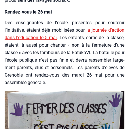
pro­duisent des ravages sociaux.
Rendez-vous le 26 mai
Des ensei­gnantes de l’école, pré­sentes pour sou­te­nir
l’initiative, étaient déjà mobi­li­sées pour
la jour­née d’action
dans l’éducation le 5 mai
. Les enfants, sor­tis de la classe,
étaient là aus­si pour chan­ter « non à la fer­me­ture d’une
classe » avec les tam­bours de la Batu­ka­VI. La bataille pour
l’école publique n’est pas finie et devra ras­sem­bler lar­ge­
ment parents, élus et per­son­nels. Les parents d’élèves de
Gre­noble ont ren­dez-vous dès mar­di 26 mai pour une
assem­blée géné­rale.