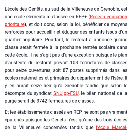
L’école des Genêts, au sud de la Vil­le­neuve de Gre­noble, est
une école élé­men­taire clas­sée en REP+ (
Réseau édu­ca­tion
prio­ri­taire
), et doit donc, selon la loi, béné­fi­cier de moyens
ren­for­cés pour accueillir et édu­quer des enfants issus d’un
quar­tier popu­laire. Pour­tant, le rec­to­rat a annon­cé qu’une
classe serait fer­mée à la pro­chaine ren­trée sco­laire dans
cette école. Il ne s’agit pas d’une excep­tion puisque le plan
d’austérité du rec­to­rat pré­voit 103 fer­me­tures de classes
pour seize ouver­tures, soit 87 postes sup­pri­més dans les
écoles mater­nelles et pri­maires du dépar­te­ment de l’Isère. Il
y en aurait seize rien qu’à Gre­noble tan­dis que selon le
décompte du syn­di­cat
SNUIpp-FSU
, le bilan natio­nal de la
purge serait de 3742 fer­me­tures de classes.
Et les éta­blis­se­ments clas­sés en REP ne sont pas vrai­ment
épar­gnés puisque les Genets n’est qu’une des trois écoles
de la Vil­le­neuve concer­nées tan­dis que
l’école Mar­cel-