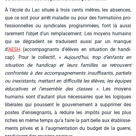
À l’école du Lac située à trois cents mètres, les absences,
que ce soit pour arrêt mala­die ou pour des for­ma­tions pro­
fes­sion­nelles ou syn­di­cales pro­gram­mées, font là aus­si
rare­ment l’objet d’un rem­pla­ce­ment. Les moyens humains
qui se dégradent se tra­duisent aus­si par un manque
d’
AESH
(accom­pa­gnants d’é­lèves en situa­tion de han­di­
cap). Pour le col­lec­tif,
« Aujourd’hui, trop d’enfants en
situa­tion de han­di­cap et leurs familles se retrouvent
confron­tés à des accom­pa­gne­ments insuf­fi­sants, par­tiels
ou inexis­tants, met­tant en dif­fi­cul­té les élèves, les équipes
édu­ca­tives et l’ensemble des classes ».
Les moyens
humains sont d’autant plus néces­saires que les logiques
libé­rales qui poussent le gou­ver­ne­ment à sup­pri­mer des
postes d’enseignants, à réduire les impôts pour les plus
riches en même temps qu’a faire la part belle aux éta­blis­se­
ments pri­vés et à l’aug­men­ta­tion du bud­get de la guerre,