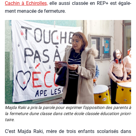
Cachin à Echi­rolles,
elle aus­si clas­sée en REP+ est éga­le­
ment mena­cée de fer­me­ture.
Maj­da Raki a pris la parole pour expri­mer l’op­po­si­tion des parents à
la fer­me­ture dune classe dans cette école clas­sée édu­ca­tion prio­ri­
taire.
C’est Maj­da Raki, mère de trois enfants sco­la­ri­sés dans