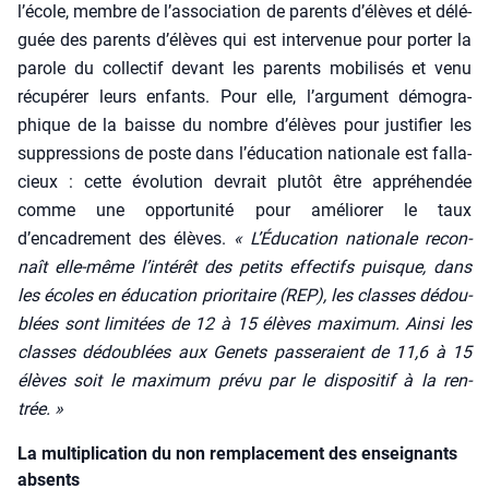
l’école, membre de l’association de parents d’élèves et délé­
guée des parents d’élèves qui est inter­ve­nue pour por­ter la
parole du col­lec­tif devant les parents mobi­li­sés et venu
récu­pé­rer leurs enfants. Pour elle, l’argument démo­gra­
phique de la baisse du nombre d’élèves pour jus­ti­fier les
sup­pres­sions de poste dans l’éducation natio­nale est fal­la­
cieux : cette évo­lu­tion devrait plu­tôt être appré­hen­dée
comme une oppor­tu­ni­té pour amé­lio­rer le taux
d’encadrement des élèves.
« L’Éducation natio­nale recon­
naît elle-même l’intérêt des petits effec­tifs puisque, dans
les écoles en édu­ca­tion prio­ri­taire (REP), les classes dédou­
blées sont limi­tées de 12 à 15 élèves maxi­mum. Ain­si les
classes dédou­blées aux Genets pas­se­raient de 11,6 à 15
élèves soit le maxi­mum pré­vu par le dis­po­si­tif à la ren­
trée. »
La multiplication du non remplacement des enseignants
absents