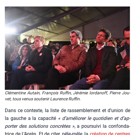
Clé­men­tine Autain, Fran­çois Ruf­fin, Jéré­mie Ior­da­noff, Pierre Jou­
vet, tous venus sou­te­nir Lau­rence Ruf­fin.
Dans ce contexte, la liste de ras­sem­ble­ment et d’u­nion de
la gauche a la capa­ci­té
« d’a­mé­lio­rer le quo­ti­dien et d’ap­
por­ter des solu­tions concrètes »
, a pour­sui­vi la confon­da­
trice de L’A­près. Et de citer, pêle-mêle, la
créa­tion de centres