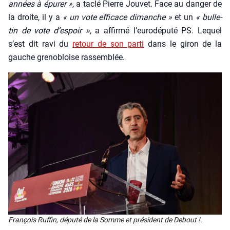
années à épu­rer »
, a taclé Pierre Jou­vet. Face au dan­ger de
la droite, il y a
« un vote effi­cace dimanche »
et un
« bul­le­
tin de vote d’es­poir »
, a affir­mé l’eu­ro­dé­pu­té PS. Lequel
s’est dit ravi du
retour de son par­ti
dans le giron de la
gauche gre­no­bloise ras­sem­blée.
Fran­çois Ruf­fin, dépu­té de la Somme et pré­sident de Debout !.