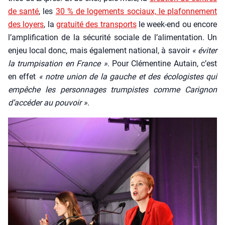
de san­té
, les
30 % de loge­ments sociaux, le pla­fon­ne­ment
des loyers
, la
gra­tui­té des trans­ports
le week-end ou encore
l’am­pli­fi­ca­tion de la sécu­ri­té sociale de l’a­li­men­ta­tion. Un
enjeu local donc, mais éga­le­ment natio­nal, à savoir
« évi­ter
la trum­pi­sa­tion en France »
. Pour Clé­men­tine Autain, c’est
en effet
« notre union de la gauche et des éco­lo­gistes qui
empêche les per­son­nages trum­pistes comme Cari­gnon
d’ac­cé­der au pou­voir »
.