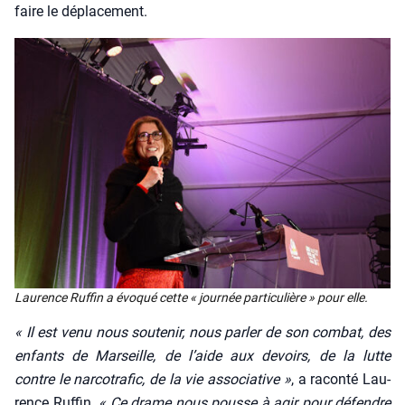
faire le dépla­ce­ment.
Lau­rence Ruf­fin a évo­qué cette « jour­née par­ti­cu­lière » pour elle.
« Il est venu nous sou­te­nir, nous par­ler de son com­bat, des
enfants de Mar­seille, de l’aide aux devoirs, de la lutte
contre le nar­co­tra­fic, de la vie asso­cia­tive »
, a racon­té Lau­
rence Ruf­fin.
« Ce drame nous pousse à agir pour défendre