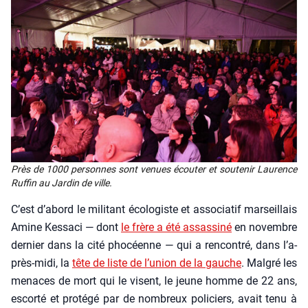
Près de 1000 per­sonnes sont venues écou­ter et sou­te­nir Lau­rence
Ruf­fin au Jar­din de ville.
C’est d’a­bord le mili­tant éco­lo­giste et asso­cia­tif mar­seillais
Amine Kes­sa­ci — dont
le frère a été assas­si­né
en novembre
der­nier dans la cité pho­céenne — qui a ren­con­tré, dans l’a­
près-midi, la
tête de liste de l’u­nion de la gauche
. Mal­gré les
menaces de mort qui le visent, le jeune homme de 22 ans,
escor­té et pro­té­gé par de nom­breux poli­ciers, avait tenu à