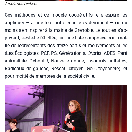
Ambiance fes­tive.
Ces méthodes et ce modèle coopé­ra­tifs, elle espère les
appli­quer — à une tout autre échelle évi­dem­ment — ou du
moins s’en ins­pi­rer à la mai­rie de Gre­noble. Le tout en s’ap­
puyant, s’est-elle féli­ci­tée, sur une liste com­po­sée pour moi­
tié de repré­sen­tants des treize par­tis et mou­ve­ments alliés
(Les Éco­lo­gistes, PCF, PS, Génération.s, L’A­près, ADES, Par­ti
ani­ma­liste, Debout !, Nou­velle donne, Insou­mis uni­taires,
Radi­caux de gauche, Réseau citoyen, Go Citoyen­ne­té), et
pour moi­tié de membres de la socié­té civile.