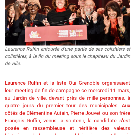
Laurence Ruffin entourée d'une partie de ses colisitiers et
colistières, à la fin du meeting sous le chapiteau du Jardin
de ville.
Laurence Ruffin et la liste Oui Grenoble organisaient
leur meeting de fin de campagne ce mercredi 11 mars,
au Jardin de ville, devant près de mille personnes, à
quatre jours du premier tour des municipales. Aux
côtés de Clémentine Autain, Pierre Jouvet ou son frère
François Ruffin, venus la soutenir, la candidate s'est
posée en rassembleuse et héritière des valeurs