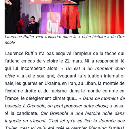
Lau­rence Ruf­fin veut s’ins­crire dans la « riche his­toire » de Gre­
noble.
Lau­rence Ruf­fin n’a pas esqui­vé l’am­pleur de la tâche qui
l’at­tend en cas de vic­toire le 22 mars. Ni la res­pon­sa­bi­li­té
qui lui incom­be­rait alors.
« On est à un moment char­
nière »
, a‑t-elle sou­li­gné, évo­quant la situa­tion inter­na­tio­
nale, les guerres en Ukraine, en Iran, au Liban, la mon­tée de
l’ex­trême droite et du racisme, dans le monde comme en
France, le dérè­gle­ment cli­ma­tique…
« Dans ce moment de
bas­cule, à Gre­noble, on peut pro­po­ser autre chose
, a assu­
ré la can­di­date.
Car Gre­noble a une his­toire riche dans
laquelle on s’ins­crit. C’est ici qu’a eu lieu la Jour­née des
Tuiles, c’est ici qu’a été créé le pre­mier Plan­ning fami­lial,