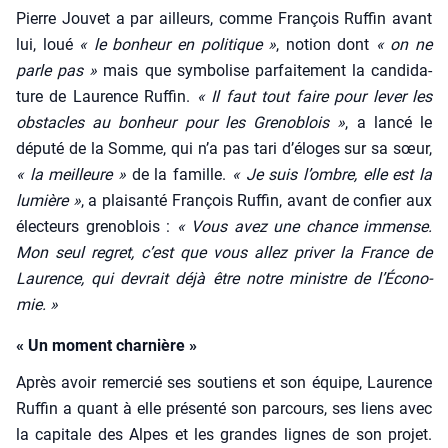
Pierre Jou­vet a par ailleurs, comme Fran­çois Ruf­fin avant
lui, loué
« le bon­heur en poli­tique »
, notion dont
« on ne
parle pas »
mais que sym­bo­lise par­fai­te­ment la can­di­da­
ture de Lau­rence Ruf­fin.
« Il faut tout faire pour lever les
obs­tacles au bon­heur pour les Gre­no­blois »
, a lan­cé le
dépu­té de la Somme, qui n’a pas tari d’é­loges sur sa sœur,
« la meilleure »
de la famille.
« Je suis l’ombre, elle est la
lumière »
, a plai­san­té Fran­çois Ruf­fin, avant de confier aux
élec­teurs gre­no­blois :
« Vous avez une chance immense.
Mon seul regret, c’est que vous allez pri­ver la France de
Lau­rence, qui devrait déjà être notre ministre de l’É­co­no­
mie. »
« Un moment charnière »
Après avoir remer­cié ses sou­tiens et son équipe, Lau­rence
Ruf­fin a quant à elle pré­sen­té son par­cours, ses liens avec
la capi­tale des Alpes et les grandes lignes de son pro­jet.