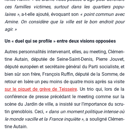
ces familles vic­times, sur­tout dans les quar­tiers popu­
laires »
, a‑t-elle ajou­té, évo­quant son
« point com­mun avec
Amine. On consi­dère que la ville est le bon endroit pour
agir. »
Un « duel qui se profile » entre deux visions opposées
Autres per­son­na­li­tés inter­ve­nant, elles, au mee­ting, Clé­men­
tine Autain, dépu­tée de Seine-Saint-Denis, Pierre Jou­vet,
dépu­té euro­péen et secré­taire géné­ral du Par­ti socia­liste, et
bien sûr son frère, Fran­çois Ruf­fin, dépu­té de la Somme, de
retour en Isère un peu moins de quatre mois après sa visite
sur le piquet de grève de Teis­seire
. Un trio qui, lors de la
confé­rence de presse pré­cé­dant le mee­ting comme sur la
scène du Jar­din de ville, a insis­té sur l’im­por­tance du scru­
tin gre­no­blois. Ceci,
« dans un moment poli­tique intense où
le monde vacille et la France inquiète »
, a sou­li­gné Clé­men­
tine Autain.