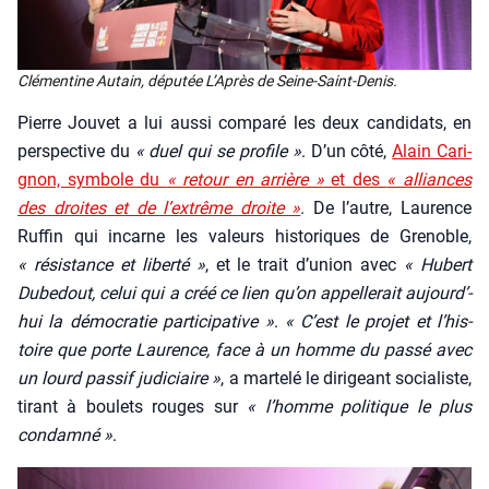
Clé­men­tine Autain, dépu­tée L’A­près de Seine-Saint-Denis.
Pierre Jou­vet a lui aus­si com­pa­ré les deux can­di­dats, en
pers­pec­tive du
« duel qui se pro­file »
. D’un côté,
Alain Cari­
gnon, sym­bole du
« retour en arrière »
et des
« alliances
des droites et de l’ex­trême droite »
. De l’autre, Lau­rence
Ruf­fin qui incarne les valeurs his­to­riques de Gre­noble,
« résis­tance et liber­té »
, et le trait d’u­nion avec
« Hubert
Dube­dout, celui qui a créé ce lien qu’on appel­le­rait aujourd’­
hui la démo­cra­tie par­ti­ci­pa­tive »
.
« C’est le pro­jet et l’his­
toire que porte Lau­rence, face à un homme du pas­sé avec
un lourd pas­sif judi­ciaire »
, a mar­te­lé le diri­geant socia­liste,
tirant à bou­lets rouges sur
« l’homme poli­tique le plus
condam­né »
.