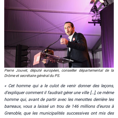
Pierre Jou­vet, dépu­té euro­péen, conseiller dépar­te­men­tal de la
Drôme et secré­taire géné­ral du PS.
« Cet homme qui a le culot de venir don­ner des leçons,
d’ex­pli­quer com­ment il fau­drait gérer une ville […], ce même
homme qui, avant de par­tir avec les menottes der­rière les
bar­reaux, vous a lais­sé un trou de 146 mil­lions d’eu­ros à
Gre­noble, que les muni­ci­pa­li­tés suc­ces­sives ont mis des