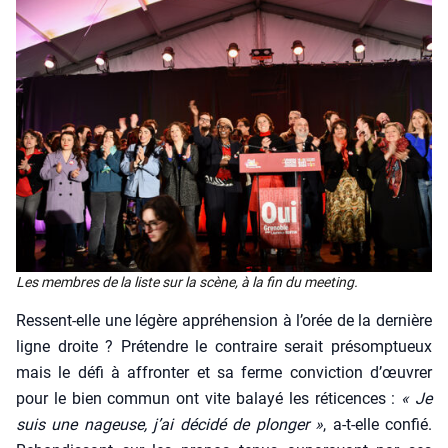
Les membres de la liste sur la scène, à la fin du mee­ting.
Res­sent-elle une légère appré­hen­sion à l’o­rée de la der­nière
ligne droite ? Pré­tendre le contraire serait pré­somp­tueux
mais le défi à affron­ter et sa ferme convic­tion d’œu­vrer
pour le bien com­mun ont vite balayé les réti­cences :
« Je
suis une nageuse, j’ai déci­dé de plon­ger »
, a‑t-elle confié.