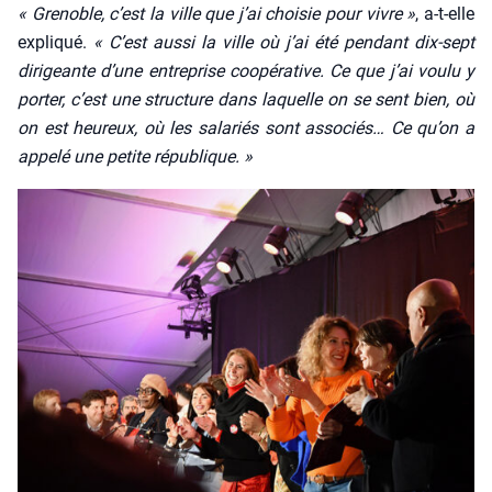
« Gre­noble, c’est la ville que j’ai choi­sie pour vivre »
, a‑t-elle
expli­qué.
« C’est aus­si la ville où j’ai été pen­dant dix-sept
diri­geante d’une entre­prise coopé­ra­tive. Ce que j’ai vou­lu y
por­ter, c’est une struc­ture dans laquelle on se sent bien, où
on est heu­reux, où les sala­riés sont asso­ciés… Ce qu’on a
appe­lé une petite répu­blique. »