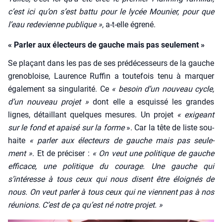
c’est ici qu’on s’est bat­tu pour le lycée Mou­nier, pour que
l’eau rede­vienne publique »
, a‑t-elle égre­né.
« Parler aux électeurs de gauche mais pas seulement »
Se pla­çant dans les pas de ses pré­dé­ces­seurs de la gauche
gre­no­bloise, Lau­rence Ruf­fin a tou­te­fois tenu à mar­quer
éga­le­ment sa sin­gu­la­ri­té. Ce
« besoin d’un nou­veau cycle,
d’un nou­veau pro­jet »
dont elle a esquis­sé les grandes
lignes, détaillant quelques mesures. Un pro­jet
« exi­geant
sur le fond et apai­sé sur la forme
». Car la tête de liste sou­
haite
« par­ler aux élec­teurs de gauche mais pas seule­
ment »
. Et de pré­ci­ser :
« On veut une poli­tique de gauche
effi­cace, une poli­tique du cou­rage. Une gauche qui
s’intéresse à tous ceux qui nous disent être éloi­gnés de
nous. On veut par­ler à tous ceux qui ne viennent pas à nos
réunions. C’est de ça qu’est né notre pro­jet. »