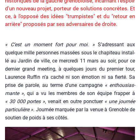
historiques de la gauche grenobloise, incarnant l'espoir
d'un nouveau projet, porteur de solutions concrètes. Et
ce, à l'opposé des idées "trumpistes" et du "retour en
arrière" proposés par ses adversaires de droite.
« C’est un moment fort pour moi. »
S’a­dres­sant aux
quelque mille per­sonnes mas­sées sous le cha­pi­teau ins­tal­
lé au Jar­din de ville, ce mer­cre­di 11 mars au soir, pour ce
der­nier grand mee­ting, à quelques jours du pre­mier tour,
Lau­rence Ruf­fin n’a caché ni son émo­tion ni sa fier­té. Sa
prise de parole, au terme d’une cam­pagne
« enthou­sias­
mante »
, qui a vu les membres de son équipe frap­per à
« 30 000 portes »
, venait en outre ponc­tuer
« une jour­née
par­ti­cu­lière »
. Jour­née mar­quée par la venue à Gre­noble de
sou­tien de poids à ses côtés.