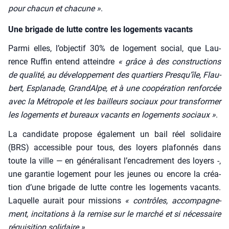
pour cha­cun et cha­cune »
.
Une brigade de lutte contre les logements vacants
Par­mi elles, l’ob­jec­tif 30% de loge­ment social, que Lau­
rence Ruf­fin entend atteindre
« grâce à des construc­tions
de qua­li­té, au déve­lop­pe­ment des quar­tiers Pres­qu’île, Flau­
bert, Espla­nade, Gran­dAlpe, et à une coopé­ra­tion ren­for­cée
avec la Métro­pole et les bailleurs sociaux pour trans­for­mer
les loge­ments et bureaux vacants en loge­ments sociaux »
.
La can­di­date pro­pose éga­le­ment un bail réel soli­daire
(BRS) acces­sible pour tous, des loyers pla­fon­nés dans
toute la ville — en géné­ra­li­sant l’en­ca­dre­ment des loyers -,
une garan­tie loge­ment pour les jeunes ou encore la créa­
tion d’une bri­gade de lutte contre les loge­ments vacants.
Laquelle aurait pour mis­sions
« contrôles, accom­pa­gne­
ment, inci­ta­tions à la remise sur le mar­ché et si néces­saire
réqui­si­tion soli­daire »
.