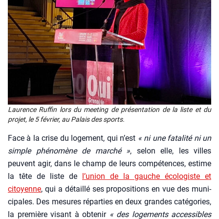
Lau­rence Ruf­fin lors du mee­ting de pré­sen­ta­tion de la liste et du
pro­jet, le 5 février, au Palais des sports.
Face à la crise du loge­ment, qui n’est
« ni une fata­li­té ni un
simple phé­no­mène de mar­ché »
, selon elle, les villes
peuvent agir, dans le champ de leurs com­pé­tences, estime
la tête de liste de
l’u­nion de la gauche éco­lo­giste et
citoyenne
, qui a détaillé ses pro­po­si­tions en vue des muni­
ci­pales. Des mesures répar­ties en deux grandes caté­go­ries,
la pre­mière visant à obte­nir
« des loge­ments acces­sibles