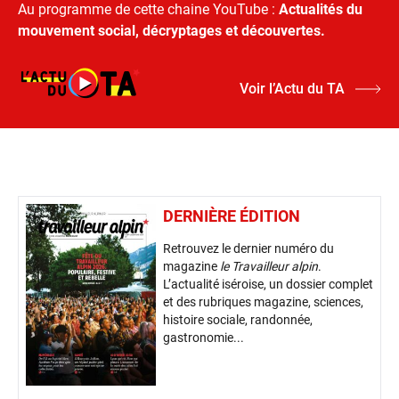
Au programme de cette chaine YouTube :
Actualités du
mouvement social, décryptages et découvertes.
Voir l’Actu du TA
DERNIÈRE ÉDITION
Retrouvez le dernier numéro du
magazine
le Travailleur alpin
.
L’actualité iséroise, un dossier complet
et des rubriques magazine, sciences,
histoire sociale, randonnée,
gastronomie...