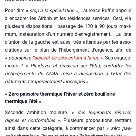
Pour dire
« stop à la spé­cu­la­tion »
, Lau­rence Ruf­fin appelle
à enca­drer les Airbnb et les rési­dences ser­vices. Ceci, via
plu­sieurs dis­po­si­tions : pas­sage de 120 à 90 jours maxi­
mum, ins­tau­ra­tion d’un numé­ro d’en­re­gis­tre­ment… La liste
d’u­nion de la gauche est aus­si très atten­due par les asso­
cia­tions sur le plan de l’hé­ber­ge­ment d’ur­gence, afin de
« pour­suivre
l’ob­jec­tif de zéro enfant à la rue
»
. Ses enga­ge­
ments ?
« Plai­doyer et pres­sion sur l’É­tat, confor­ter les
héber­ge­ments du CCAS, mise à dis­po­si­tion à l’É­tat des
bâti­ments tem­po­rai­re­ment inoc­cu­pés »
.
« Zéro passoire thermique l’hiver et zéro bouilloire
thermique l’été »
Seconde ambi­tion majeure,
« des loge­ments réno­vés
dignes et confor­tables »
. Plu­sieurs pro­po­si­tions rentrent
ain­si dans cette caté­go­rie, à com­men­cer par
« zéro pas­