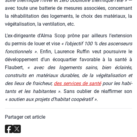
soire ther­mique l’hi­ver et zéro bouilloire ther­mique l’é­té »
—
avec toute une bat­te­rie de mesures asso­ciées, concer­nant
la réha­bi­li­ta­tion des loge­ments, le choix des maté­riaux, la
végé­ta­li­sa­tion, la ven­ti­la­tion, etc.
L’ex-diri­geante d’Al­ma Scop prône par ailleurs l’ex­ten­sion
du per­mis de louer et vise
« l’ob­jec­tif 100 % des ascen­seurs
fonc­tion­nels »
. Enfin, Lau­rence Ruf­fin veut pour­suivre le
déve­lop­pe­ment d’un éco­quar­tier favo­rable à la san­té à
Flau­bert,
« avec des loge­ments sains, bien éclai­rés,
construits en maté­riaux durables, de la végé­ta­li­sa­tion et
des lieux de frai­cheur,
des ser­vices de san­té
pour les habi­
tants et les habi­tantes »
. Sans oublier de réaf­fir­mer son
« sou­tien aux pro­jets d’ha­bi­tat coopé­ra­tif »
.
Partager cet article