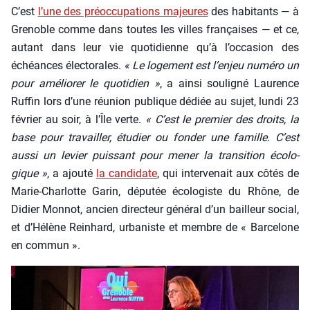
C’est
l’une des pré­oc­cu­pa­tions majeures
des habi­tants — à
Gre­noble comme dans toutes les villes fran­çaises — et ce,
autant dans leur vie quo­ti­dienne qu’à l’oc­ca­sion des
échéances élec­to­rales.
« Le loge­ment est l’en­jeu numé­ro un
pour amé­lio­rer le quo­ti­dien »
, a ain­si sou­li­gné Lau­rence
Ruf­fin lors d’une réunion publique dédiée au sujet, lun­di 23
février au soir, à l’Île verte.
« C’est le pre­mier des droits, la
base pour tra­vailler, étu­dier ou fon­der une famille. C’est
aus­si un levier puis­sant pour mener la tran­si­tion éco­lo­
gique »
, a ajou­té
la can­di­date
, qui inter­ve­nait aux côtés de
Marie-Char­lotte Garin, dépu­tée éco­lo­giste du Rhône, de
Didier Mon­not, ancien direc­teur géné­ral d’un bailleur social,
et d’Hé­lène Rein­hard, urba­niste et membre de « Bar­ce­lone
en com­mun ».