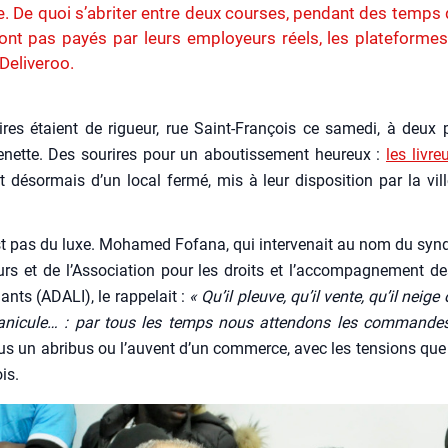
. De quoi s’abriter entre deux courses, pendant des temps 
sont pas payés par leurs employeurs réels, les plateform
Deliveroo.
ires étaient de rigueur, rue Saint-Fran­çois ce same­di, à deux
­nette. Des sou­rires pour un abou­tis­se­ment heu­reux :
les livre
t désor­mais d’un local fer­mé, mis à leur dis­po­si­tion par la vil
st pas du luxe. Moha­med Fofa­na, qui inter­ve­nait au nom du syn­
urs et de l’Association pour les droits et l’accompagnement des
ants (ADALI), le rap­pe­lait :
« Qu’il pleuve, qu’il vente, qu’il neige
cani­cule… : par tous les temps nous atten­dons les com­mande
s un abri­bus ou l’auvent d’un com­merce, avec les ten­sions que
ois.