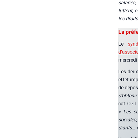
sala­riés
,
luttent, c
les droit
La préfe
Le
syn­
d’associa
mer­cre­d
Les deux o
effet imp
de dépo­
d’obtenir
cat CGT 
«
Les co
sociales,
diants… 