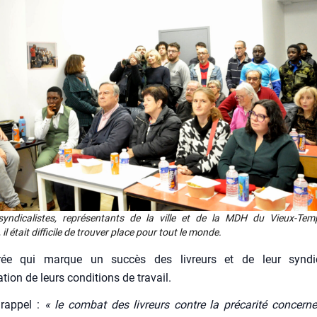
syn­di­ca­listes, repré­sen­tants de la ville et de la MDH du Vieux-Te
l était dif­fi­cile de trou­ver place pour tout le monde.
rée qui marque un suc­cès des livreurs et de leur syn­di
tion de leurs condi­tions de tra­vail.
rap­pel :
« le com­bat des livreurs contre la pré­ca­ri­té concern