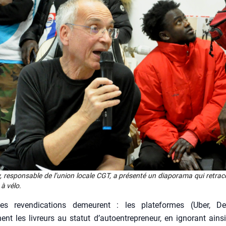
 res­pon­sable de l’u­nion locale CGT, a pré­sen­té un dia­po­ra­ma qui retrac
 à vélo.
les reven­di­ca­tions demeurent : les pla­te­formes (Uber, Deli
ent les livreurs au sta­tut d’autoentrepreneur, en igno­rant ain­s