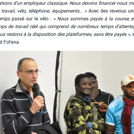
ga­tions d’un employeur clas­sique. Nous devons finan­cer nous 
 tra­vail, vélo, télé­phone, équi­pe­ments… »
Avec des reve­nus uni
emps pas­sé sur le vélo :
« Nous sommes payés à la course, e
ps de tra­vail réel qui com­prend de nom­breux temps d’attente,
us res­tons à la dis­po­si­tion des pla­te­formes, sans être payés »
, 
 Fofa­na.