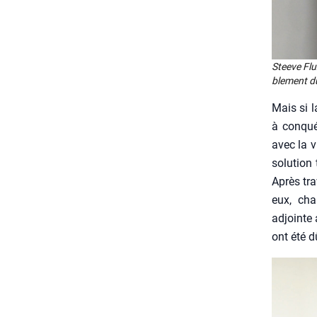
Steeve Flux
ble­ment d
Mais si l
à conqué­
avec la v
solu­tion
Après tra
eux, chau
adjointe 
ont été d