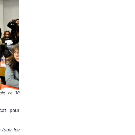
mple, ce 30
­cat pour
e tous les