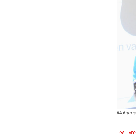
Mohamed 
Les livr