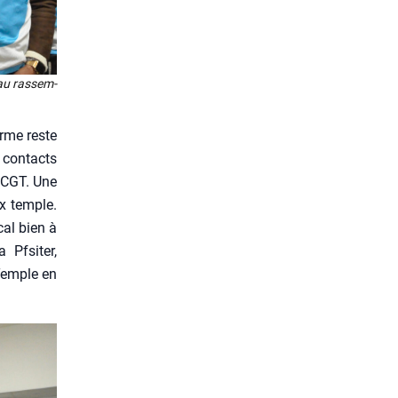
 au ras­sem­
orme reste
s contacts
e CGT. Une
ux temple.
cal bien à
 Pfsi­ter,
 Temple en