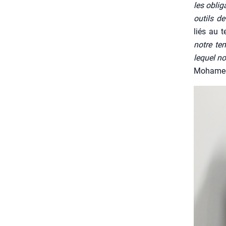
les obli­
outils de
liés au t
notre tem
lequel no
Moha­med