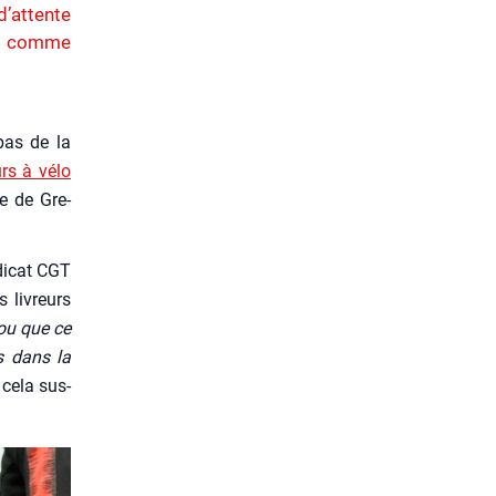
d’attente
es comme
 pas de la
urs à vélo
le de Gre­
di­cat CGT
 livreurs
 ou que ce
s dans la
 cela sus­