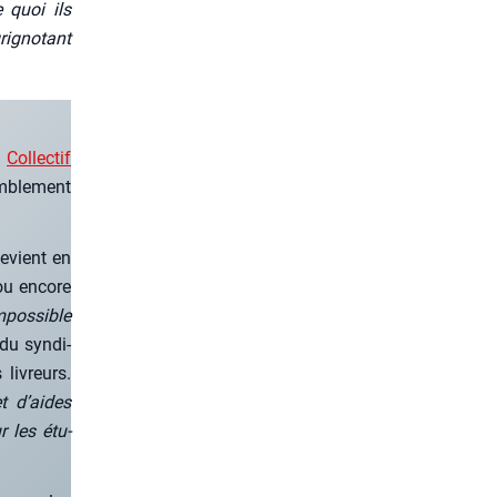
 quoi ils
i­gno­tant
e
Col­lec­tif
­ble­ment
devient en
 ou encore
impos­sible
 du syn­di­
livreurs.
t d’aides
r les étu­