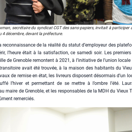
­man, secré­taire du syn­di­cat CGT des sans-papiers, invi­tait à par­ti­ci­per
u 4 décembre, devant la pré­fec­ture.
a recon­nais­sance de la réa­li­té du sta­tut d’employeur des pla­te­f
rir, l’heure était à la satis­fac­tion, ce same­di soir. Les pre­mier
ille de Gre­noble remontent à 2021, à l’initiative de l’union local
 tran­si­toire avait été trou­vée, à la mai­son des habi­tants du Vie
­vaux de remise en état, les livreurs dis­posent désor­mais d’un lo
f­fé l’hiver et per­met­tant de se mettre à l’ombre l’été. Lau­ra
au maire de Gre­noble, et les res­pon­sables de la MDH du Vieux
ûment remer­ciés.