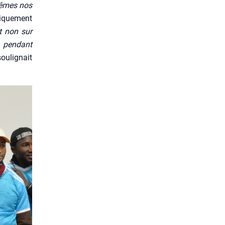
mêmes nos
­que­ment
t non sur
 pen­dant
sou­li­gnait