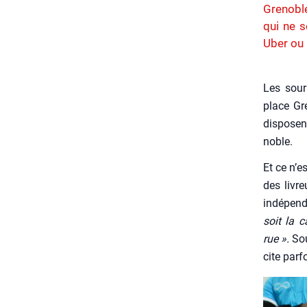
Grenoble
qui ne 
Uber ou 
Les sou­r
place Gre
dis­posen
noble.
Et ce n’e
des livre
indé­pen­d
soit la 
rue ».
Sou
cite par­f