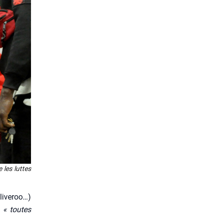
e les luttes
­ve­roo…)
i
« toutes