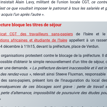
 insis­tait Alain Lavy, mili­tant de l’union locale CGT,
ce contre
’est ce que vou­drait impo­ser le patro­nat à tous les sala­riés et gr
s acquis l’un après l’autre ».
cture bloque les titres de séjour
di­cat CGT des tra­vailleurs sans-papiers
de l’Isère et l
tions afri­caines et étu­diante de l’Isère
appellent à un ras­sem
i 4 décembre à 11h15, devant la pré­fec­ture, place de Ver­dun.
rga­ni­sa­tions pro­testent contre le blo­cage de la pré­fec­ture. Il 
os­sible d’obtenir le simple renou­vel­le­ment d’un titre de séjour,
ser une demande.
« La pré­fec­ture devient inac­ces­sible et il est 
 des ren­dez-vous »
, rele­vait ain­si Steeve Flux­man, res­pon­sable
des sans-papiers, pré­sent lors de l’inauguration du local des 
nsé­quences de ces blo­cages sont grave : perte de tra­vail e
 perte d’alternance, impos­si­bi­li­té de pour­suivre des études pou
»