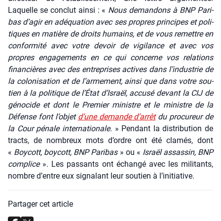
Laquelle se conclut ain­si : «
Nous deman­dons à BNP Pari­
bas d’agir en adé­qua­tion avec ses propres prin­cipes et poli­
tiques en matière de droits humains, et de vous remettre en
confor­mi­té avec votre devoir de vigi­lance et avec vos
propres enga­ge­ments en ce qui concerne vos rela­tions
finan­cières avec des entre­prises actives dans l’industrie de
la colo­ni­sa­tion et de l’armement, ain­si que dans votre sou­
tien à la poli­tique de l’État d’Israël, accu­sé devant la CIJ de
géno­cide et dont le Pre­mier ministre et le ministre de la
Défense font l’objet
d’une demande d’arrêt
du pro­cu­reur de
la Cour pénale inter­na­tio­nale.
» Pen­dant la dis­tri­bu­tion de
tracts, de nom­breux mots d’ordre ont été cla­més, dont
«
Boy­cott, boy­cott, BNP Pari­bas
» ou «
Israël assas­sin, BNP
com­plice
». Les pas­sants ont échan­gé avec les mili­tants,
nombre d’entre eux signa­lant leur sou­tien à l’initiative.
Partager cet article