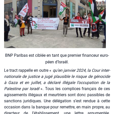
BNP Pari­bas est ciblée en tant que pre­mier finan­ceur euro­
péen d’Is­raël.
Le tract rap­pelle en outre «
qu’en jan­vier 2024, la Cour inter­
na­tio­nale de jus­tice a jugé plau­sible le risque de géno­cide
à Gaza et en juillet, a décla­ré illé­gale l’occupation de la
Pales­tine par Israël
». Tous les com­plices fran­çais de ces
agis­se­ments illé­gaux et meur­triers sont donc pas­sibles de
sanc­tions juri­diques. Une délé­ga­tion s’est ren­due à cette
occa­sion dans la banque pour remettre, en main propre, au
direc­teur de l’établissement, une lettre argu­men­tée.