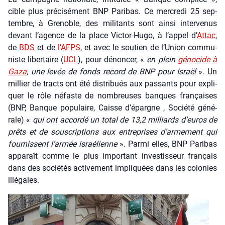
cible plus pré­ci­sé­ment BNP Pari­bas. Ce mer­cre­di 25 sep­
tembre, à Gre­noble, des mili­tants sont ain­si inter­ve­nus
devant l’a­gence de la place Vic­tor-Hugo, à l’ap­pel d’
Attac
,
de
BDS
et de
l’AFPS
, et avec le sou­tien de l’U­nion com­mu­
niste liber­taire (
UCL
), pour dénon­cer, «
en plein
géno­cide à
Gaza
, une levée de fonds record de BNP pour Israël
». Un
mil­lier de tracts ont été dis­tri­bués aux pas­sants pour expli­
quer le rôle néfaste de nom­breuses banques fran­çaises
(BNP, Banque popu­laire, Caisse d’épargne , Socié­té géné­
rale) «
qui ont accor­dé un total de 13,2 mil­liards d’euros de
prêts et de sous­crip­tions aux entre­prises d’armement qui
four­nissent l’armée israé­lienne
». Par­mi elles, BNP Pari­bas
appa­raît comme le plus impor­tant inves­tis­seur fran­çais
dans des socié­tés acti­ve­ment impli­quées dans les colo­nies
illé­gales.