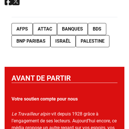
AFPS
ATTAC
BANQUES
BDS
BNP PARIBAS
ISRAËL
PALESTINE
AVANT DE PARTIR
Votre soutien compte pour nous
Le Travailleur alpin
vit depuis 1928 grâce à
l’engagement de ses lecteurs. Aujourd’hui encore, ce
média propose un autre regard sur vos espoirs, vos