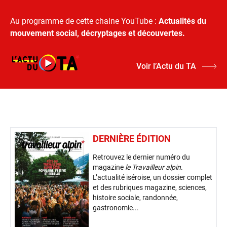
Au programme de cette chaine YouTube :
Actualités du
mouvement social, décryptages et découvertes.
Voir l’Actu du TA
DERNIÈRE ÉDITION
Retrouvez le dernier numéro du
magazine
le Travailleur alpin
.
L’actualité iséroise, un dossier complet
et des rubriques magazine, sciences,
histoire sociale, randonnée,
gastronomie...