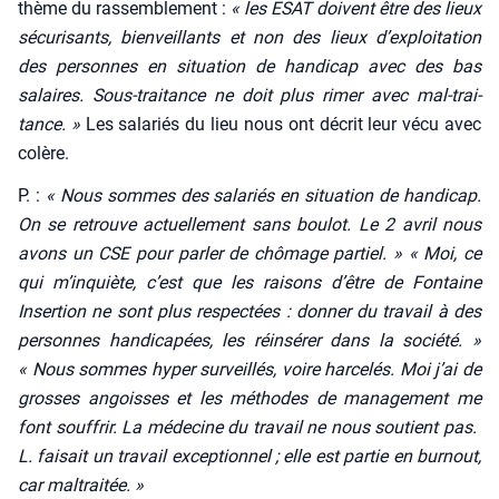
thème du ras­sem­ble­ment :
« les ESAT doivent être des lieux
sécu­ri­sants, bien­veillants et non des lieux d’exploitation
des per­sonnes en situa­tion de han­di­cap avec des bas
salaires. Sous-trai­tance ne doit plus rimer avec mal-trai­
tance. »
Les sala­riés du lieu nous ont décrit leur vécu avec
colère.
P. :
« Nous sommes des sala­riés en situa­tion de han­di­cap.
On se retrouve actuel­le­ment sans bou­lot. Le 2 avril nous
avons un CSE pour par­ler de chô­mage par­tiel. »
« Moi, ce
qui m’inquiète, c’est que les rai­sons d’être de Fon­taine
Inser­tion ne sont plus res­pec­tées : don­ner du tra­vail à des
per­sonnes han­di­ca­pées, les réin­sé­rer dans la socié­té. »
« Nous sommes hyper sur­veillés, voire har­ce­lés. Moi j’ai de
grosses angoisses et les méthodes de mana­ge­ment me
font souf­frir. La méde­cine du tra­vail ne nous sou­tient pas.
L. fai­sait un tra­vail excep­tion­nel ; elle est par­tie en bur­nout,
car mal­trai­tée.
»