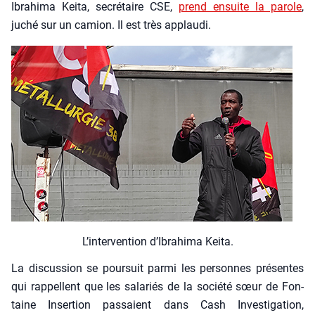
Ibra­hi­ma Kei­ta, secré­taire CSE,
prend ensuite la parole
,
juché sur un camion. Il est très applau­di.
L’in­ter­ven­tion d’I­bra­hi­ma Kei­ta.
La dis­cus­sion se pour­suit par­mi les per­sonnes pré­sentes
qui rap­pellent que les sala­riés de la socié­té sœur de Fon­
taine Inser­tion pas­saient dans Cash Inves­ti­ga­tion,