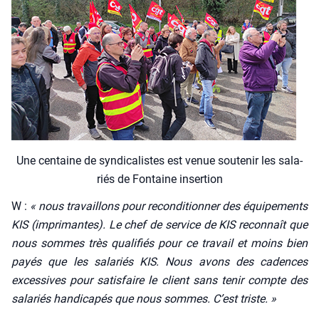
Une cen­taine de syn­di­ca­listes est venue sou­te­nir les sala­
riés de Fon­taine inser­tion
W :
« nous tra­vaillons pour recon­di­tion­ner des équi­pe­ments
KIS (impri­mantes). Le chef de ser­vice de KIS recon­naît que
nous sommes très qua­li­fiés pour ce tra­vail et moins bien
payés que les sala­riés KIS. Nous avons des cadences
exces­sives pour satis­faire le client sans tenir compte des
sala­riés han­di­ca­pés que nous sommes. C’est triste. »