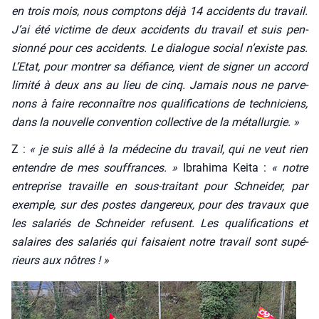
en trois mois, nous comp­tons déjà 14 acci­dents du tra­vail.
J’ai été vic­time de deux acci­dents du tra­vail et suis pen­
sion­né pour ces acci­dents. Le dia­logue social n’existe pas.
L’Etat, pour mon­trer sa défiance, vient de signer un accord
limi­té à deux ans au lieu de cinq. Jamais nous ne par­ve­
nons à faire recon­naître nos qua­li­fi­ca­tions de tech­ni­ciens,
dans la nou­velle conven­tion col­lec­tive de la métal­lur­gie. »
Z :
« je suis allé à la méde­cine du tra­vail, qui ne veut rien
entendre de mes souf­frances. »
Ibra­hi­ma Kei­ta :
« notre
entre­prise tra­vaille en sous-trai­tant pour Schnei­der, par
exemple, sur des postes dan­ge­reux, pour des tra­vaux que
les sala­riés de Schnei­der refusent. Les qua­li­fi­ca­tions et
salaires des sala­riés qui fai­saient notre tra­vail sont supé­
rieurs aux nôtres ! »