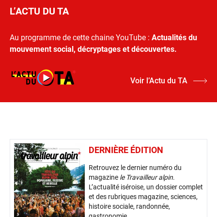
L’ACTU DU TA
Au programme de cette chaine YouTube :
Actualités du
mouvement social, décryptages et découvertes.
Voir l’Actu du TA
DERNIÈRE ÉDITION
Retrouvez le dernier numéro du
magazine
le Travailleur alpin
.
L’actualité iséroise, un dossier complet
et des rubriques magazine, sciences,
histoire sociale, randonnée,
gastronomie...