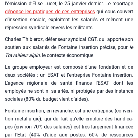
l’émission d’Elise Lucet, le 25 jan­vier der­nier. Le repor­tage
dénonce les pra­tiques de ces entre­prises
qui sous cou­vert
d’insertion sociale, exploitent les sala­riés et mènent une
répres­sion syn­di­cale envers les mili­tants.
Charles Thi­bie­roz, défen­seur syn­di­cal CGT, qui apporte son
sou­tien aux sala­riés de Fon­taine inser­tion pré­cise, pour
le
Tra­vailleur alpin
, le contexte éco­no­mique.
Le groupe employeur est com­po­sé d’une fon­da­tion et de
deux socié­tés : un ESAT et l’entreprise Fon­taine inser­tion.
L’agence régio­nale de san­té finance l’ESAT dont les
employés ne sont ni sala­riés, ni pro­té­gés par des ins­tance
sociales (80% du bud­get vient d’aides).
Fon­taine inser­tion, en revanche, est une entre­prise (conven­
tion métal­lur­gie), qui du fait qu’elle emploie des han­di­ca­
pés (envi­ron 70% des sala­riés) est très lar­ge­ment finan­cée
par l’Etat (40% d’aide aux postes, 60% de res­sources