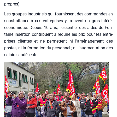
propres).
Les groupes indus­triels qui four­nissent des com­mandes en
sous­trai­tance à ces entre­prises y trouvent un gros inté­rêt
éco­no­mique. Depuis 10 ans, l’essentiel des aides de Fon­
taine inser­tion contri­buent à réduire les prix pour les entre­
prises clientes et ne per­mettent ni l’aménagement des
postes, ni la for­ma­tion du per­son­nel ; ni l’augmentation des
salaires indé­cents.