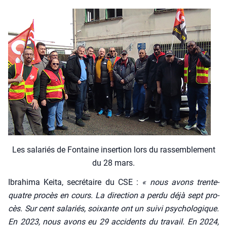
Les sala­riés de Fon­taine inser­tion lors du ras­sem­ble­ment
du 28 mars.
Ibra­hi­ma Kei­ta, secré­taire du CSE :
« nous avons trente-
quatre pro­cès en cours. La direc­tion a per­du déjà sept pro­
cès. Sur cent sala­riés, soixante ont un sui­vi psy­cho­lo­gique.
En 2023, nous avons eu 29 acci­dents du tra­vail. En 2024,