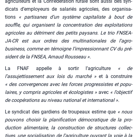
agri­cul­teurs et la Confé­dé­ra­tion rurale sont aus­si des syn­
di­cats d’employeurs de sala­riés agri­coles, des orga­ni­sa­
tions
« par­ti­sanes d’un sys­tème capi­ta­liste à bout de
souffle, qui orga­nisent la concen­tra­tion des exploi­ta­tions
agri­coles au détri­ment des petits pay­sans. Le trio FNSEA-
JA-CR est aux ordres des mul­ti­na­tio­nales de l’agro-
business, comme en témoigne l’impressionnant CV du pré­
sident de la FNSEA, Arnaud Rous­seau ».
La FNAF appelle à sor­tir l’agriculture
« de
l’assujettissement aux lois du mar­ché »
et à construire
« des conver­gences avec les forces pro­gres­sistes et popu­
laires, y com­pris agri­coles et éco­lo­gistes »
avec
« l’objectif
de coopé­ra­tions au niveau natio­nal et inter­na­tio­nal ».
Le syn­di­cat des gar­diens de trou­peaux estime que
« nous
pou­vons choi­sir la pla­ni­fi­ca­tion démo­cra­tique de la pro­
duc­tion ali­men­taire, la construc­tion de struc­tures col­lec­
tives, une socia­li­sa­tion de l’agriculture ouvrant la voie à la