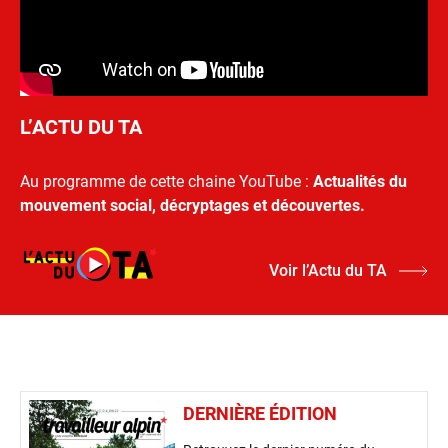
L’ACTU DU TA
Au programme de cette chaine YouTube :
Actualités du
mouvement social, décryptages et découvertes.
Voir l’Actu du TA
DERNIÈRE ÉDITION