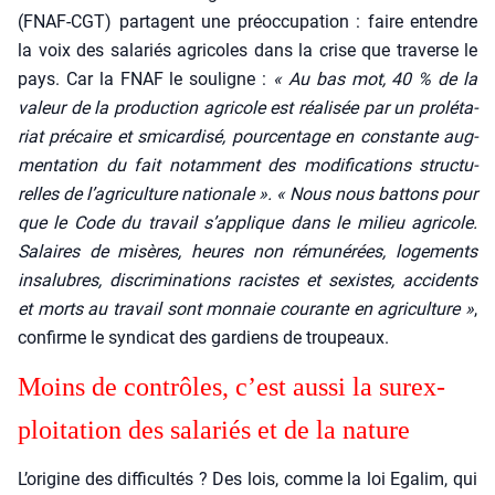
(FNAF-CGT) par­tagent une pré­oc­cu­pa­tion : faire entendre
la voix des sala­riés agri­coles dans la crise que tra­verse le
pays. Car la FNAF le sou­ligne :
« Au bas mot, 40 % de la
valeur de la pro­duc­tion agri­cole est réa­li­sée par un pro­lé­ta­
riat pré­caire et smi­car­di­sé, pour­cen­tage en constante aug­
men­ta­tion du fait notam­ment des modi­fi­ca­tions struc­tu­
relles de l’agriculture natio­nale ».
« Nous nous bat­tons pour
que le Code du tra­vail s’applique dans le milieu agri­cole.
Salaires de misères, heures non rému­né­rées, loge­ments
insa­lubres, dis­cri­mi­na­tions racistes et sexistes, acci­dents
et morts au tra­vail sont mon­naie cou­rante en agri­cul­ture »
,
confirme le syn­di­cat des gar­diens de trou­peaux.
Moins de contrôles, c’est aus­si la sur­ex­
ploi­ta­tion des sala­riés et de la nature
L’origine des dif­fi­cul­tés ? Des lois, comme la loi Ega­lim, qui