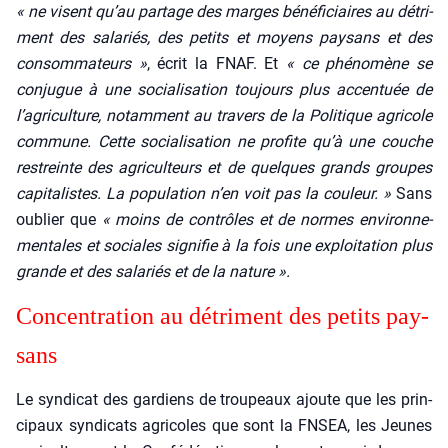
« ne visent qu’au par­tage des marges béné­fi­ciaires au détri­
ment des sala­riés, des petits et moyens pay­sans et des
consom­ma­teurs »
, écrit la FNAF. Et
« ce phé­no­mène se
conjugue à une socia­li­sa­tion tou­jours plus accen­tuée de
l’agriculture, notam­ment au tra­vers de la Poli­tique agri­cole
com­mune. Cette socia­li­sa­tion ne pro­fite qu’à une couche
res­treinte des agri­cul­teurs et de quelques grands groupes
capi­ta­listes. La popu­la­tion n’en voit pas la cou­leur. »
Sans
oublier que
« moins de contrôles et de normes envi­ron­ne­
men­tales et sociales signi­fie à la fois une exploi­ta­tion plus
grande et des sala­riés et de la nature ».
Concen­tra­tion au détri­ment des petits pay­
sans
Le syn­di­cat des gar­diens de trou­peaux ajoute que les prin­
ci­paux syn­di­cats agri­coles que sont la FNSEA, les Jeunes