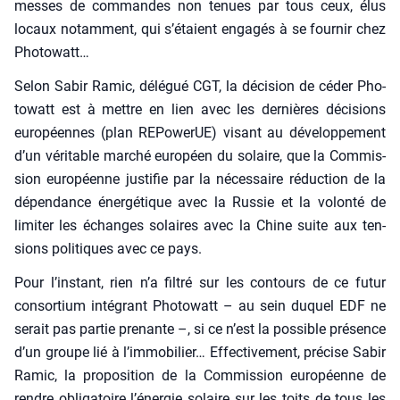
messes de com­mandes non tenues par tous ceux, élus
locaux notam­ment, qui s’étaient enga­gés à se four­nir chez
Pho­to­watt…
Selon Sabir Ramic, délé­gué CGT, la déci­sion de céder Pho­
to­watt est à mettre en lien avec les der­nières déci­sions
euro­péennes (plan REPo­we­rUE) visant au déve­lop­pe­ment
d’un véri­table mar­ché euro­péen du solaire, que la Com­mis­
sion euro­péenne jus­ti­fie par la néces­saire réduc­tion de la
dépen­dance éner­gé­tique avec la Rus­sie et la volon­té de
limi­ter les échanges solaires avec la Chine suite aux ten­
sions poli­tiques avec ce pays.
Pour l’instant, rien n’a fil­tré sur les contours de ce futur
consor­tium inté­grant Pho­to­watt – au sein duquel EDF ne
serait pas par­tie pre­nante –, si ce n’est la pos­sible pré­sence
d’un groupe lié à l’immobilier… Effec­ti­ve­ment, pré­cise Sabir
Ramic, la pro­po­si­tion de la Com­mis­sion euro­péenne de
rendre obli­ga­toire l’énergie solaire sur les toits de tous les