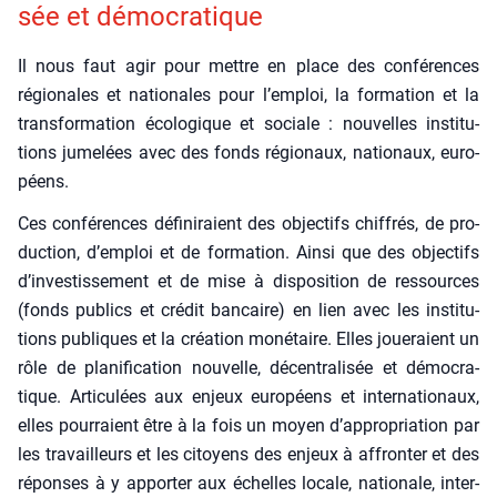
sée et démo­cra­tique
Il nous faut agir pour mettre en place des confé­rences
régio­nales et natio­nales pour l’emploi, la for­ma­tion et la
trans­for­ma­tion éco­lo­gique et sociale : nou­velles ins­ti­tu­
tions jume­lées avec des fonds régio­naux, natio­naux, euro­
péens.
Ces confé­rences défi­ni­raient des objec­tifs chif­frés, de pro­
duc­tion, d’emploi et de for­ma­tion. Ain­si que des objec­tifs
d’investissement et de mise à dis­po­si­tion de res­sources
(fonds publics et cré­dit ban­caire) en lien avec les ins­ti­tu­
tions publiques et la créa­tion moné­taire. Elles joue­raient un
rôle de pla­ni­fi­ca­tion nou­velle, décen­tra­li­sée et démo­cra­
tique. Arti­cu­lées aux enjeux euro­péens et inter­na­tio­naux,
elles pour­raient être à la fois un moyen d’appropriation par
les tra­vailleurs et les citoyens des enjeux à affron­ter et des
réponses à y appor­ter aux échelles locale, natio­nale, inter­