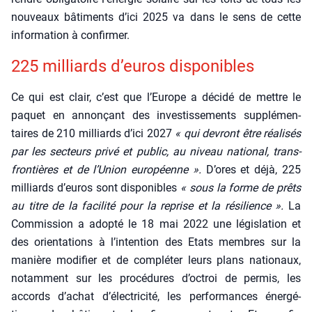
nou­veaux bâti­ments d’ici 2025 va dans le sens de cette
infor­ma­tion à confir­mer.
225 mil­liards d’euros dis­po­nibles
Ce qui est clair, c’est que l’Europe a déci­dé de mettre le
paquet en annon­çant des inves­tis­se­ments sup­plé­men­
taires de 210 mil­liards d’ici 2027
« qui devront être réa­li­sés
par les sec­teurs pri­vé et public, au niveau natio­nal, trans­
fron­tières et de l’Union euro­péenne ».
D’ores et déjà, 225
mil­liards d’euros sont dis­po­nibles
« sous la forme de prêts
au titre de la faci­li­té pour la reprise et la rési­lience ».
La
Com­mis­sion a adop­té le 18 mai 2022 une légis­la­tion et
des orien­ta­tions à l’intention des Etats membres sur la
manière modi­fier et de com­plé­ter leurs plans natio­naux,
notam­ment sur les pro­cé­dures d’octroi de per­mis, les
accords d’achat d’électricité, les per­for­mances éner­gé­