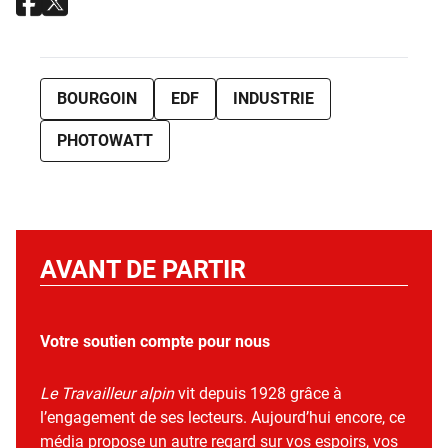
BOURGOIN
EDF
INDUSTRIE
PHOTOWATT
AVANT DE PARTIR
Votre soutien compte pour nous
Le Travailleur alpin
vit depuis 1928 grâce à
l’engagement de ses lecteurs. Aujourd’hui encore, ce
média propose un autre regard sur vos espoirs, vos