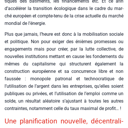
tiques des bâti­ments, les finan­ce­ments etc. Et ce afin
d’accélérer la tran­si­tion éco­lo­gique dans le cadre du mar­
ché euro­péen et compte-tenu de la crise actuelle du mar­ché
mon­dial de l’énergie.
Plus que jamais, l’heure est donc à la mobi­li­sa­tion sociale
et poli­tique. Non pour exi­ger des énièmes pro­messes ou
enga­ge­ments mais pour créer, par la lutte col­lec­tive, de
nou­velles ins­ti­tu­tions met­tant en cause les fon­de­ments du
mêmes du capi­ta­lisme qui struc­turent éga­le­ment la
construc­tion euro­péenne et sa concur­rence libre et non
faus­sée : mono­pole patro­nal et tech­no­cra­tique de
l’utilisation de l’argent dans les entre­prises, qu’elles soient
publiques ou pri­vées, et l’utilisation de l’emploi comme un
solde, un résul­tat aléa­toire s’ajustant à toutes les autres
contraintes, notam­ment celle du taux maxi­mal de pro­fit… !
Une pla­ni­fi­ca­tion nou­velle, décen­tra­li­