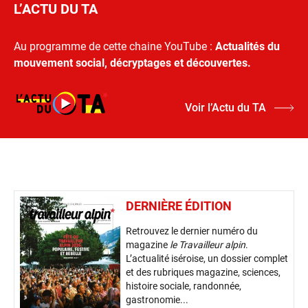
L’ACTU DU TA
Au programme de cette chaine YouTube :
Actualités du
mouvement social, décryptages et découvertes.
Voir l’Actu du TA
DERNIÈRE ÉDITION
Retrouvez le dernier numéro du
magazine
le Travailleur alpin
.
L’actualité iséroise, un dossier complet
et des rubriques magazine, sciences,
histoire sociale, randonnée,
gastronomie...