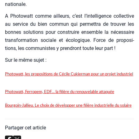
na­tio­nale.
A Pho­to­watt comme ailleurs, c’est l’intelligence col­lec­tive
au ser­vice du bien com­mun qui per­met­tra de trou­ver les
bonnes solu­tions pour construire ensemble la néces­saire
trans­for­ma­tion sociale et éco­lo­gique. Force de pro­po­si­
tions, les com­mu­nistes y pren­dront toute leur part !
Sur le même sujet :
Photowatt, les propositions de Cécile Cukierman pour un projet industriel
Pho­to­watt, Fer­ro­pem, EDF… la filière du renou­ve­lable atta­quée
Bourgoin-Jallieu. Le choix de développer une filière industrielle du solaire
Partager cet article