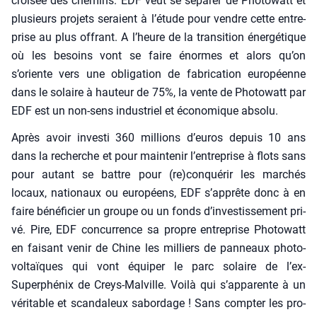
croi­sée des che­mins. EDF veut se sépa­rer de Pho­to­watt et
plu­sieurs pro­jets seraient à l’étude pour vendre cette entre­
prise au plus offrant. A l’heure de la tran­si­tion éner­gé­tique
où les besoins vont se faire énormes et alors qu’on
s’oriente vers une obli­ga­tion de fabri­ca­tion euro­péenne
dans le solaire à hau­teur de 75%, la vente de Pho­to­watt par
EDF est un non-sens indus­triel et éco­no­mique abso­lu.
Après avoir inves­ti 360 mil­lions d’euros depuis 10 ans
dans la recherche et pour main­te­nir l’entreprise à flots sans
pour autant se battre pour (re)conquérir les mar­chés
locaux, natio­naux ou euro­péens, EDF s’apprête donc à en
faire béné­fi­cier un groupe ou un fonds d’investissement pri­
vé. Pire, EDF concur­rence sa propre entre­prise Pho­to­watt
en fai­sant venir de Chine les mil­liers de pan­neaux pho­to­
vol­taïques qui vont équi­per le parc solaire de l’ex-
Superphénix de Creys-Mal­ville. Voi­là qui s’apparente à un
véri­table et scan­da­leux sabor­dage ! Sans comp­ter les pro­