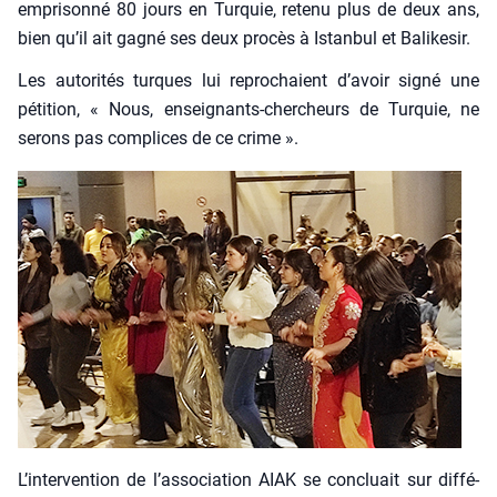
empri­son­né 80 jours en Tur­quie, rete­nu plus de deux ans,
bien qu’il ait gagné ses deux pro­cès à Istan­bul et Bali­ke­sir.
Les auto­ri­tés turques lui repro­chaient d’avoir signé une
péti­tion, « Nous, ensei­gnants-cher­cheurs de Tur­quie, ne
serons pas com­plices de ce crime ».
L’intervention de l’association AIAK se concluait sur dif­fé­