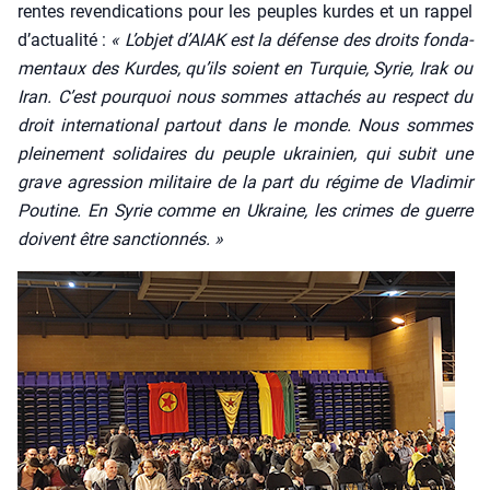
rentes reven­di­ca­tions pour les peuples kurdes et un rap­pel
d’actualité :
« L’ob­jet d’AIAK est la défense des droits fon­da­
men­taux des Kurdes, qu’ils soient en Tur­quie, Syrie, Irak ou
Iran. C’est pour­quoi nous sommes atta­chés au res­pect du
droit inter­na­tio­nal par­tout dans le monde. Nous sommes
plei­ne­ment soli­daires du peuple ukrai­nien, qui subit une
grave agres­sion mili­taire de la part du régime de Vla­di­mir
Pou­tine. En Syrie comme en Ukraine, les crimes de guerre
doivent être sanc­tion­nés. »