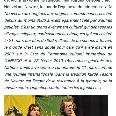
d’AIAK, Mary­vonne Mathéoud, les Kurdes célèbrent leur
Nou­vel an, Newroz, le jour de l’équinoxe du prin­temps.
« Ce
Nou­vel an aux ori­gines aux ori­gines zoroas­triennes, célé­bré
depuis au moins 3000 ans est éga­le­ment fêté par d’autres
peuples. C’est un grand évé­ne­ment cultu­rel qui dépasse les
cli­vages reli­gieux, confes­sion­nels, eth­niques qui est célé­bré
le 21 mars par plus de 300 mil­lions de per­sonnes à tra­vers
le monde. C’est sans doute pour cela qu’il a été ins­crit en
2009 sur la liste du Patri­moine cultu­rel imma­té­riel de
l’UNESCO et le 23 février 2010 l’Assemblée géné­rale des
Nations unies a recon­nu à l’unanimité le 21 mars comme
une jour­née inter­na­tio­nale. Dans la tra­di­tion kurde, l’esprit
de Newroz est l’esprit de la résis­tance à la tyran­nie, de la
révolte contre l’injustice, contre toutes les injus­tices. »