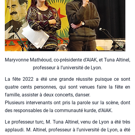
Mary­vonne Mathéoud, co-pré­si­dente d’AIAK, et Tuna Alti­nel,
pro­fes­seur à l’u­ni­ver­si­té de Lyon.
La fête 2022 a été une grande réus­site puisque ce sont
quatre cents per­sonnes, qui sont venues faire la fête en
famille, assis­ter à deux concerts, dan­ser.
Plu­sieurs inter­ve­nants ont pris la parole sur la scène, dont
des res­pon­sables de la com­mu­nau­té kurde, d’AIAK.
Le pro­fes­seur turc, M. Tuna Alti­nel, venu de Lyon a été très
applau­di. M. Alti­nel, pro­fes­seur à l’université de Lyon, a été