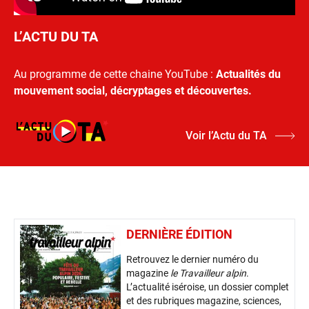
L’ACTU DU TA
Au programme de cette chaine YouTube :
Actualités du
mouvement social, décryptages et découvertes.
Voir l’Actu du TA
DERNIÈRE ÉDITION
Retrouvez le dernier numéro du
magazine
le Travailleur alpin
.
L’actualité iséroise, un dossier complet
et des rubriques magazine, sciences,