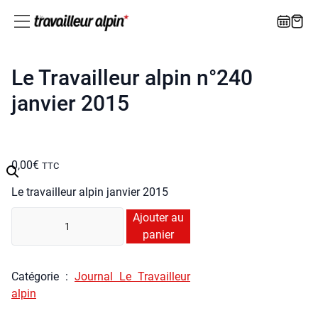
Le Travailleur alpin n°240
janvier 2015
0,00
€
TTC
Le tra­vailleur alpin jan­vier 2015
quan­
Ajouter au
ti­
panier
té
de
Caté­go­rie :
Jour­nal Le Tra­vailleur
Le
alpin
Tra­
vailleur