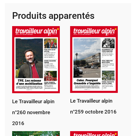
alpin
Produits apparentés
n°240
jan­
vier
2015
Le Travailleur alpin
Le Travailleur alpin
n°259 octobre 2016
n°260 novembre
2016