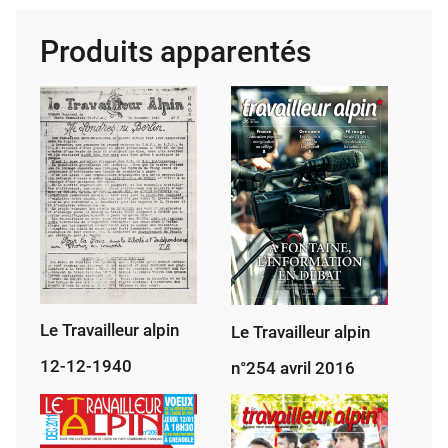
alpin
Produits apparentés
n°259
octobre
2016
Le Travailleur alpin
Le Travailleur alpin
12-12-1940
n°254 avril 2016