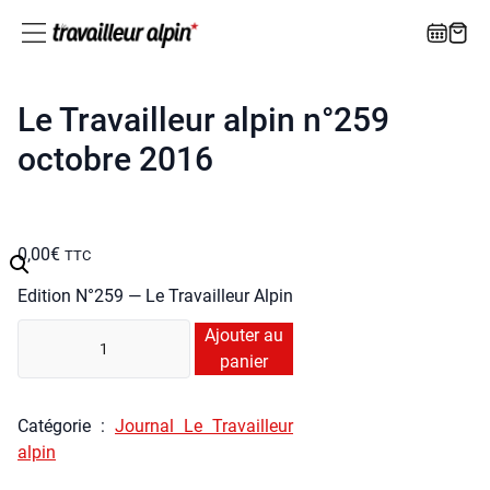
Le Travailleur alpin n°259
octobre 2016
0,00
€
TTC
Edi­tion N°259 — Le Tra­vailleur Alpin
quan­
Ajouter au
ti­
panier
té
de
Caté­go­rie :
Jour­nal Le Tra­vailleur
Le
alpin
Tra­
vailleur