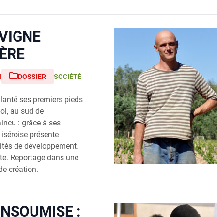
 VIGNE
SÈRE
d
DOSSIER
SOCIÉTÉ
 planté ses premiers pieds
ol, au sud de
aincu : grâce à ses
e iséroise présente
ilités de développement,
lité. Reportage dans une
de création.
INSOUMISE :