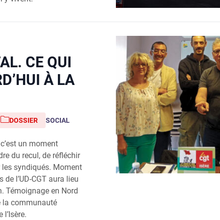
L. CE QUI
D’HUI À LA
DOSSIER
SOCIAL
, c’est un moment
re du recul, de réfléchir
r les syndiqués. Moment
ès de l’UD-CGT aura lieu
n. Témoignage en Nord
de la communauté
l’Isère.