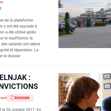
es
É
ise de la plateforme
és y ont été exposés à
on a été utilisé après
ur la souffrance, la
 des salariés ont relevé
ignité et réparation. La
r le dossier.
ELNJAK :
ONVICTIONS
hard
DOSSIER
t le 26 octobre 2017. En