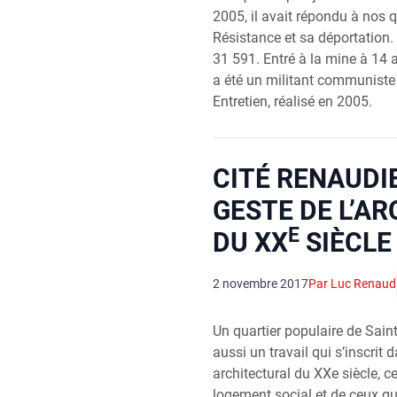
2005, il avait répondu à nos q
Résistance et sa déportation. I
31 591. Entré à la mine à 14 
a été un militant communiste 
Entretien, réalisé en 2005.
CITÉ RENAUDI
GESTE DE L’A
E
DU XX
SIÈCLE
2 novembre 2017
Par Luc Renaud
Un quartier populaire de Sain
aussi un travail qui s’inscrit
architectural du XXe siècle, c
logement social et de ceux qui