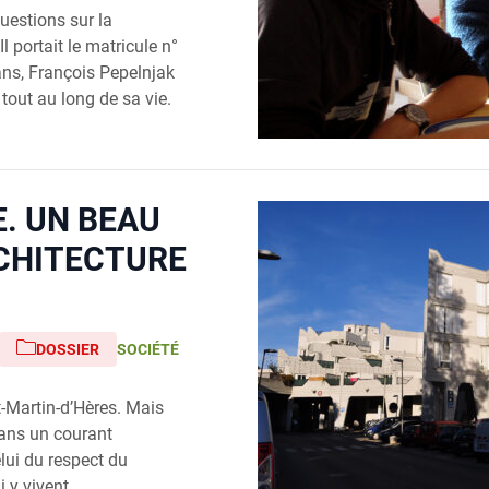
uestions sur la
l portait le matricule n°
ans, François Pepelnjak
tout au long de sa vie.
E. UN BEAU
RCHITECTURE
DOSSIER
SOCIÉTÉ
t-Martin-d’Hères. Mais
 dans un courant
elui du respect du
 y vivent.