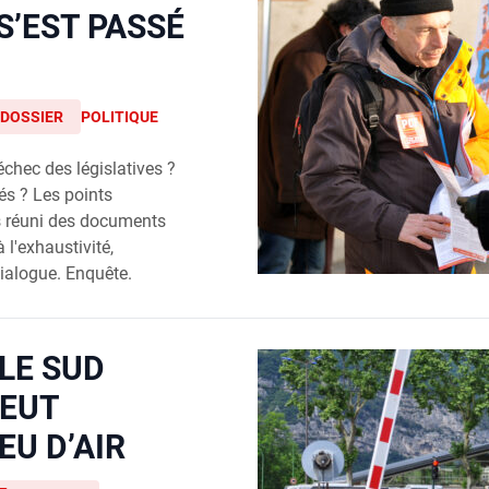
’EST PASSÉ
DOSSIER
POLITIQUE
échec des législatives ?
és ? Les points
 réuni des documents
 l'exhaustivité,
ialogue. Enquête.
LE SUD
VEUT
EU D’AIR