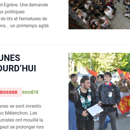
aint-Egrève. Une demande
ux politiques
de lits et fermetures de
ns... un printemps agité.
EUNES
OURD’HUI
DOSSIER
SOCIÉTÉ
unes se sont investis
uc Mélenchon. Les
nistes ont mouillé la
eut se prolonger lors