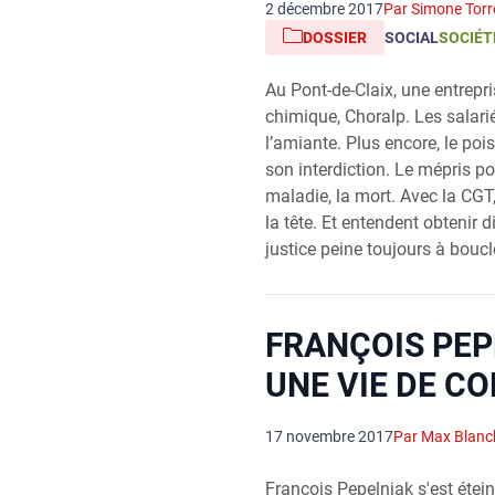
2 décembre 2017
Par Simone Torr
DOSSIER
SOCIAL
SOCIÉT
Au Pont-de-Claix, une entrepr
chimique, Choralp. Les salari
l’amiante. Plus encore, le pois
son interdiction. Le mépris po
maladie, la mort. Avec la CGT,
la tête. Et entendent obtenir d
justice peine toujours à boucle
FRANÇOIS PEP
UNE VIE DE C
17 novembre 2017
Par Max Blanc
François Pepelnjak s'est étein