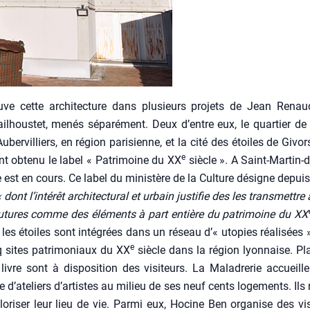
ve cette archi­tec­ture dans plu­sieurs pro­jets de Jean Renau­
l­hous­tet, menés sépa­ré­ment. Deux d’entre eux, le quar­tier d
Auber­vil­liers, en région pari­sienne, et la cité des étoiles de Givo
e
t obte­nu le label « Patri­moine du XX
siècle ». A Saint-Martin‑d
st en cours. Ce label du minis­tère de la Culture désigne depui
« dont l’intérêt archi­tec­tu­ral et urbain jus­ti­fie des les trans­mettr
futures comme des élé­ments à part entière du patri­moine du XX
 les étoiles sont inté­grées dans un réseau d’« uto­pies réa­li­sées 
e
 sites patri­mo­niaux du XX
siècle dans la région lyon­naise. Pl
livre sont à dis­po­si­tion des visi­teurs. La Mala­dre­rie accueill
e d’ateliers d’artistes au milieu de ses neuf cents loge­ments. Ils 
o­ri­ser leur lieu de vie. Par­mi eux, Hocine Ben orga­nise des vi