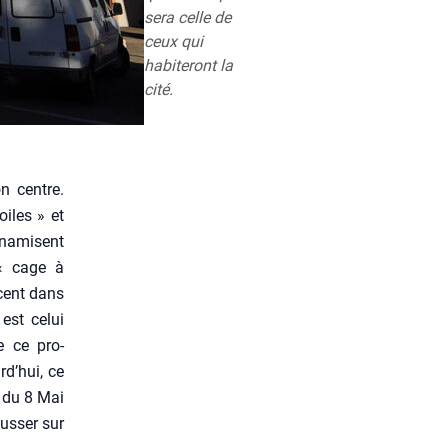
sera celle de
ceux qui
habiteront la
cité.
n centre.
oiles » et
na­misent
t « cage à
ncent dans
 est celui
de ce pro­
rd’hui, ce
e du 8 Mai
us­ser sur