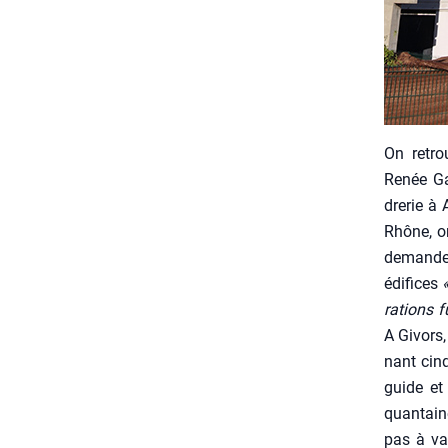
On retrou
Renée Gai
dre­rie à 
Rhône, on
demande e
édi­fices
ra­tions 
A Givors,
nant cinq
guide et 
quan­tain
pas à val