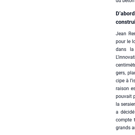
du béton
D’abord 
constru
Jean Rena
pour le l
dans la 
L’innovati
cen­ti­mèt
gers, pla
cipe à l’
rai­son e
pou­vait p
la seraie
a déci­dé
compte t
grands ar