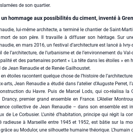
 sla­mées de son quar­tier.
n hommage aux possibilités du ciment, inventé à Gre
au­die, lui-même archi­tecte, a ter­mi­né le chan­tier de Saint-Mart
mort de son père. Il tra­vaille à dif­fu­ser son héri­tage. Sur u
au­die, en mars 2016, un fes­ti­val d’architecture est lan­cé à Ivry-
l de l’architecture, de l’urbanisme et de l’environnement du Val
i­pa­li­té et des par­te­naires portent « La tête dans les étoiles » e
il de Jean Renau­die et de Renée Gail­hous­tet.
 en étoiles racontent quelque chose de l’histoire de l’architecture.
-arts, Jean Renau­die a étu­dié dans l’atelier d’Auguste Per­ret, l’
ons­truc­tion du Havre. Puis de Mar­cel Lods, qui co-réa­li­sa la 
 Dran­cy, pre­mier grand ensemble en France. L’Atelier Mon­trou
nce col­lec­tive de Jean Renau­die – dans son ensemble est ins­
ux de Le Cor­bu­sier. L’unité d’habitation, prin­cipe qui régit la con
é radieuse à Mar­seille entre 1945 et 1952, est bâtie sur la mor­
râce au Modu­lor, une sil­houette humaine théo­rique. L’humain 