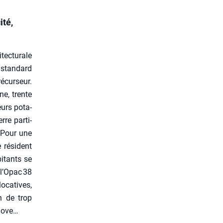
ité,
ec­tu­rale
 stan­dard
cur­seur.
ine, trente
leurs pota­
re par­ti­
… Pour une
e résident
i­tants se
 l’Opac 38
oca­tives,
n de trop
nnove…