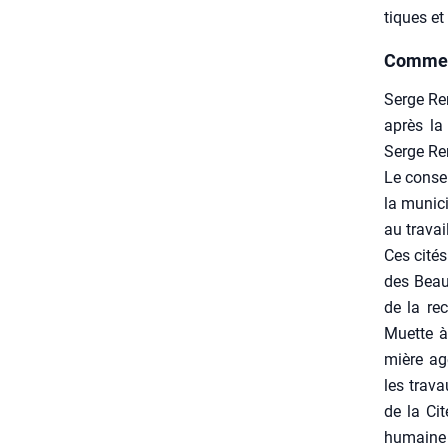
tiques et
Comme u
Serge Ren
après la 
Serge Ren
Le consei
la muni­c
au tra­va
Ces cités
des Beaux
de la rec
Muette à
mière age
les tra­va
de la Cit
humaine g