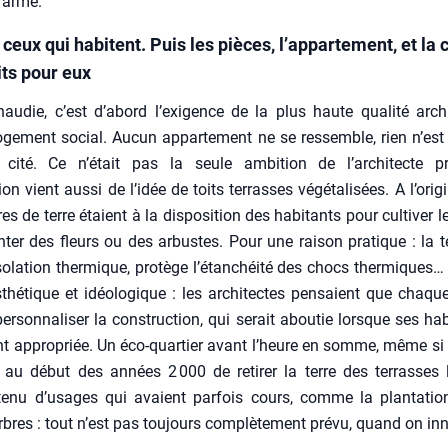
 armé.
ceux qui habitent. Puis les pièces, l’appartement, et la c
its pour eux
u­die, c’est d’abord l’exigence de la plus haute qua­li­té archi­t
oge­ment social. Aucun appar­te­ment ne se res­semble, rien n’est
cité. Ce n’était pas la seule ambi­tion de l’architecte pré­
on vient aus­si de l’idée de toits ter­rasses végé­ta­li­sées. A l’orig
res de terre étaient à la dis­po­si­tion des habi­tants pour culti­ver 
n­ter des fleurs ou des arbustes. Pour une rai­son pra­tique : la ter
isolation ther­mique, pro­tège l’étanchéité des chocs ther­miques
sthé­tique et idéo­lo­gique : les archi­tectes pen­saient que chaqu
er­son­na­li­ser la construc­tion, qui serait abou­tie lorsque ses hab
nt appro­priée. Un éco-quar­tier avant l’heure en somme, même si
 au début des années 2 000 de reti­rer la terre des ter­rasses l
enu d’usages qui avaient par­fois cours, comme la plan­ta­tio
bres : tout n’est pas tou­jours com­plè­te­ment pré­vu, quand on i