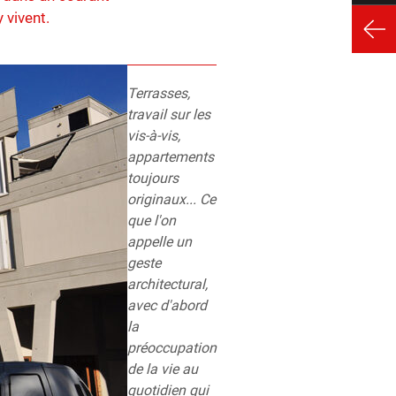
 vivent.
Terrasses,
travail sur les
vis-à-vis,
appartements
toujours
originaux... Ce
que l'on
appelle un
geste
architectural,
avec d'abord
la
préoccupation
de la vie au
quotidien qui