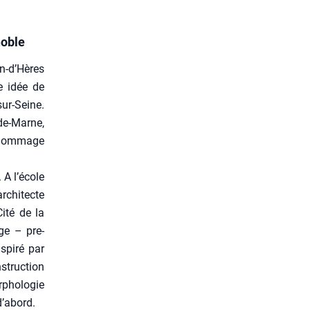
noble
in‑d’Hères
ne idée de
sur-Seine.
-de-Marne,
n hom­mage
 A l’école
architecte
Cité de la
ge – pre­
pi­ré par
struc­tion
pho­lo­gie
d’abord.