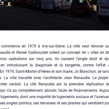
e com­mence en 1970 à Ivry-sur-Seine. La ville veut réno­ver so
u­die et Renée Gail­hous­tet créent un concept de « cités en ét
rois opé­ra­tions sur cinq ans. Ils cassent l’angle droit et dy
en intro­dui­sant la dia­go­nale et la tan­gente, contre l’effe
 En 1974, Saint-Martin‑d’Hères et son maire, Jo Blan­chon, se la
e. La ville tra­vaille avec l’architecte Jean Renau­die. Le pro­jet
­tier cen­tral. La cité Renau­die est la pre­mière réa­li­sa­tion 
i n’a pu com­plè­te­ment abou­tir, faute de finan­ce­ments. Aujou
loge­ments, dont une majo­ri­té de loge­ments sociaux et l’avenu
ses angles poin­tus, ses ter­rasses et ses plantes qui semblent po