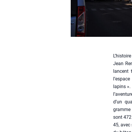
L’histoir
Jean Rena
lancent t
l’espace 
lapins ».
l’aventur
d’un quar
gramme qu
sont 472 
45, avec 