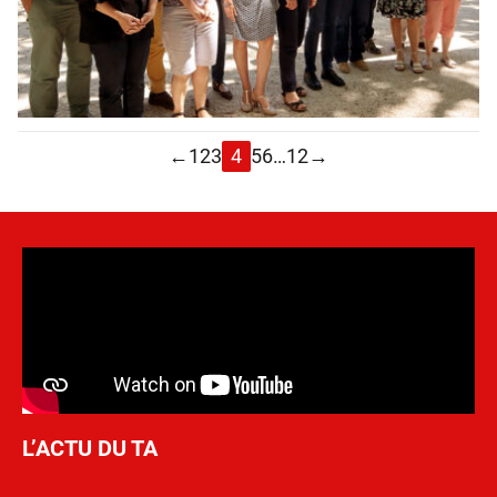
←
1
2
3
4
5
6
…
12
→
L’ACTU DU TA