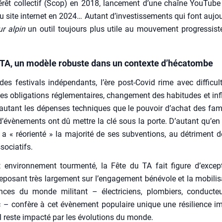
térêt col­lec­tif (Scop) en 2018, lan­ce­ment d’une chaîne You­Tub
u site inter­net en 2024… Autant d’investissements qui font aujo
ur alpin
un outil tou­jours plus utile au mou­ve­ment pro­gres­siste 
 TA, un modèle robuste dans un contexte d’hécatombe
es fes­ti­vals indé­pen­dants, l’ère post-Covid rime avec dif­fi­cul­
s obli­ga­tions régle­men­taires, chan­ge­ment des habi­tudes et infl
utant les dépenses tech­niques que le pou­voir d’achat des fami
évènements ont dû mettre la clé sous la porte. D’autant qu’en p
 a « réorien­té » la majo­ri­té de ses sub­ven­tions, au détri­ment d
o­cia­tifs.
envi­ron­ne­ment tour­men­té, la Fête du TA fait figure d’excep
po­sant très lar­ge­ment sur l’engagement béné­vole et la mobi­li­s
nces du monde mili­tant – élec­tri­ciens, plom­biers, conduc­te
c – confère à cet évè­ne­ment popu­laire unique une rési­lience im
 reste impac­té par les évo­lu­tions du monde.