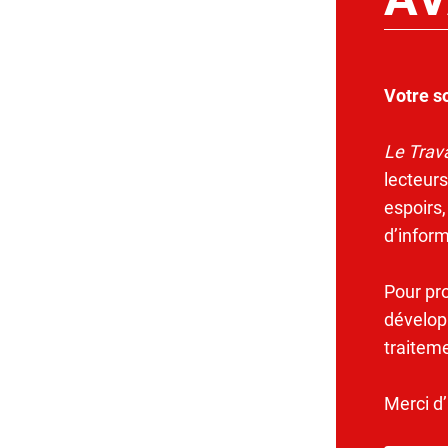
Votre s
Le Trava
lecteurs
espoirs,
d’infor
Pour pr
dévelop
traitem
Merci d