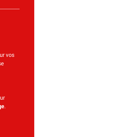
ur vos
se
ur
ge
.