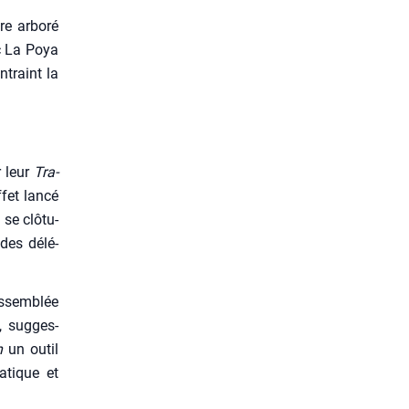
re arbo­ré
rc La Poya
ntraint la
r leur
Tra­
fet lan­cé
se clô­tu­
 des délé­
assem­blée
, sug­ges­
n
un outil
­tique et