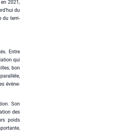
e en 2021,
urd’hui du
du ter­ri­
tés. Entre
a­tion qui
lles, bon
aral­lèle,
es évè­ne­
tion. Son
a­tion des
urs poids
por­tante,