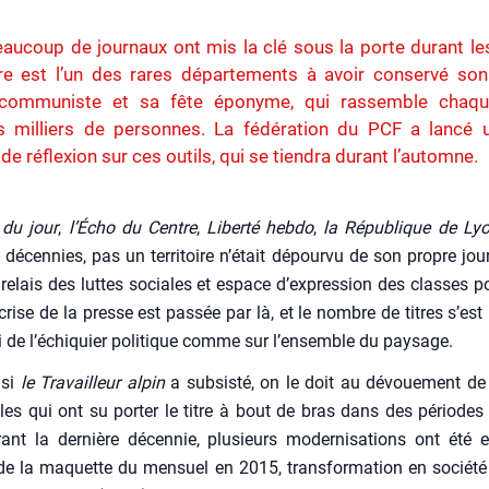
aucoup de journaux ont mis la clé sous la porte durant l
ère est l’un des rares départements à avoir conservé son
communiste et sa fête éponyme, qui rassemble chaq
rs milliers de personnes. La fédération du PCF a lancé 
 de réflexion sur ces outils, qui se tiendra durant l’automne.
 du jour
,
l’É­cho du Centre
,
Liber­té heb­do
,
la Répu­blique de Ly
décen­nies, pas un ter­ri­toire n’é­tait dépour­vu de son propre jou
 relais des luttes sociales et espace d’expression des classes po
crise de la presse est pas­sée par là, et le nombre de titres s’est 
i de l’échiquier poli­tique comme sur l’ensemble du pay­sage.
 si
le Tra­vailleur alpin
a sub­sis­té, on le doit au dévoue­ment de 
ables qui ont su por­ter le titre à bout de bras dans des périodes dif
ant la der­nière décen­nie, plu­sieurs moder­ni­sa­tions ont été 
e la maquette du men­suel en 2015, trans­for­ma­tion en socié­té