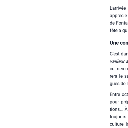
L’arrivée
appré­cié
de Fon­ta
fête a qu
Une con
C’est dan
vailleur 
ce mer­cr
re­ra le 
gués de l’
Entre oct
pour pré­
tions… À 
tou­jours
cultu­rel l