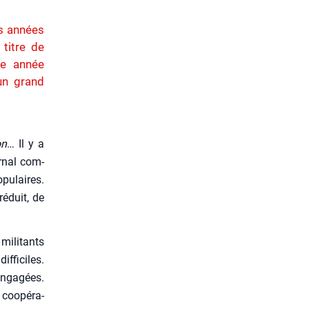
es années
 titre de
ue année
un grand
on
… Il y a
r­nal com­
pu­laires.
réduit, de
mili­tants
­fi­ciles.
enga­gées.
 coopé­ra­