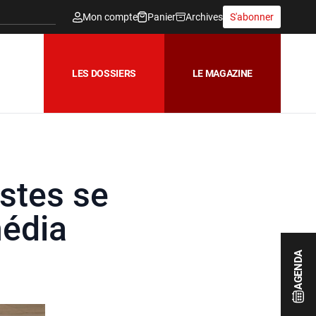
Mon compte
Panier
Archives
S'abonner
LES DOSSIERS
LE MAGAZINE
istes se
média
AGENDA