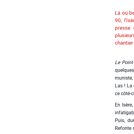
Là où be
90, l’Is
presse 
plusieu
chantier
Le Point
quelques 
mu­niste,
Las ! La 
ce côté-c
En Isère,
infa­ti­g
Puis, dur
Refonte d