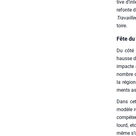
tive d’in
refonte d
Tra­vaille
toire.
Fête du
Du côté d
hausse de
impacte a
nombre d’
la région
ments ass
Dans cet 
modèle re
com­pé­te
lourd, et
même s’il