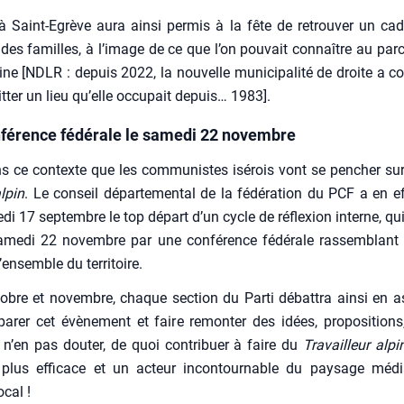
 à Saint-Egrève aura ain­si per­mis à la fête de retrou­ver un cad
 des familles, à l’image de ce que l’on pou­vait connaître au pa
ine [NDLR : depuis 2022, la nou­velle muni­ci­pa­li­té de droite a co
it­ter un lieu qu’elle occu­pait depuis… 1983].
férence fédérale le samedi 22 novembre
s ce contexte que les com­mu­nistes isé­rois vont se pen­cher su
alpin
. Le conseil dépar­te­men­tal de la fédé­ra­tion du PCF a en ef
e­di 17 sep­tembre le top départ d’un cycle de réflexion interne, qui 
same­di 22 novembre par une confé­rence fédé­rale ras­sem­blant
ensemble du ter­ri­toire.
obre et novembre, chaque sec­tion du Par­ti débat­tra ain­si en 
pa­rer cet évè­ne­ment et faire remon­ter des idées, pro­po­si­tions
n’en pas dou­ter, de quoi contri­buer à faire du
Tra­vailleur alpi
 plus effi­cace et un acteur incon­tour­nable du pay­sage média
ocal !