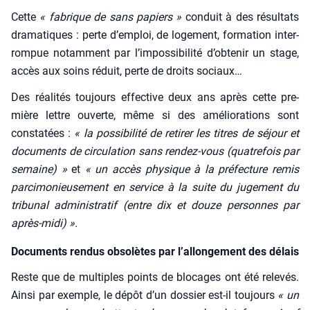
Cette
« fabrique de sans papiers »
conduit à des résul­tats
dra­ma­tiques : perte d’emploi, de loge­ment, for­ma­tion inter­
rom­pue notam­ment par l’impossibilité d’obtenir un stage,
accès aux soins réduit, perte de droits sociaux…
Des réa­li­tés tou­jours effec­tive deux ans après cette pre­
mière lettre ouverte, même si des amé­lio­ra­tions sont
consta­tées :
« la pos­si­bi­li­té de reti­rer les titres de séjour et
docu­ments de cir­cu­la­tion sans ren­dez-vous (qua­tre­fois par
semaine) »
et
« un accès phy­sique à la pré­fec­ture remis
par­ci­mo­nieu­se­ment en ser­vice à la suite du juge­ment du
tri­bu­nal admi­nis­tra­tif (entre dix et douze per­sonnes par
après-midi) ».
Documents rendus obsolètes par l’allongement des délais
Reste que de mul­tiples points de blo­cages ont été rele­vés.
Ain­si par exemple, le dépôt d’un dos­sier est-il tou­jours
« un