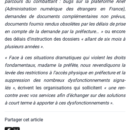
par­cours du com­bat­tant : bugs sur la pla­te­forme Anef
(Admi­nis­tra­tion numé­rique des étran­gers en France),
demandes de docu­ments com­plé­men­taires non pré­vus,
docu­ments four­nis ren­dus obso­lètes par les délais de prise
en compte de la demande par la pré­fec­ture… »
ou encore
des délais d’instruction des dos­siers
« allant de six mois à
plu­sieurs années ».
« Face à ces situa­tions dra­ma­tiques qui violent les droits
fon­da­men­taux, madame la pré­fète, nous reven­di­quons la
levée des res­tric­tions à l’accès phy­sique en pré­fec­ture et la
sup­pres­sion des nom­breux dys­fonc­tion­ne­ments signa­
lés »
, écrivent les orga­ni­sa­tions qui sol­li­citent
« une ren­
contre avec vos ser­vices afin d’échanger sur des solu­tions
à court terme à appor­ter à ces dys­fonc­tion­ne­ments ».
Partager cet article