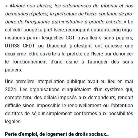
« Mal­gré nos alertes, les ordon­nances du tri­bu­nal et nos
demandes répé­tées, la pré­fec­ture de l’Isère conti­nue de pro­
duire de l’irrégularité admi­nis­tra­tive à grande échelle. »
Le
col­lec­tif bouge ta pref Isère, regrou­pant qua­rante-cinq orga­
ni­sa­tions par­mi les­quelles CGT tra­vailleurs sans papiers,
UTR38 CFDT ou Dia­co­nat pro­tes­tant ont adres­sé une
deuxième lettre ouverte à la pré­fète de l’Isère pur dénon­cer
le fonc­tion­ne­ment d’une usine à fabri­quer des sans
papiers.
Une pre­mière inter­pel­la­tion publique avait eu lieu en mai
2024. Les orga­ni­sa­tions s’inquiétaient d’un sys­tème qui,
compte tenu des délais impo­sés aux deman­deurs, ren­dait
dif­fi­cile sinon impos­sible le renou­vel­le­ment ou l’obtention
de titres de séjour sim­ple­ment conformes aux pos­si­bi­li­tés
légales.
Perte d’emploi, de logement de droits sociaux…