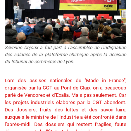
Séverine Dejoux a fait part à l'assemblée de l'indignation
des salariés de la plateforme chimique après la décision
du tribunal de commerce de Lyon.
Lors des assises nationales du "Made in France",
organisée par la CGT au Pont-de-Claix, on a beaucoup
parlé de Vencorex et d’Exalia. Mais pas seulement. Car
les projets industriels élaborés par la CGT abondent.
Des dossiers, fruits des luttes et des savoir-faire,
auxquels le ministre de l’Industrie a été confronté dans
l’après-midi. Des dossiers qui restent fragiles, faute