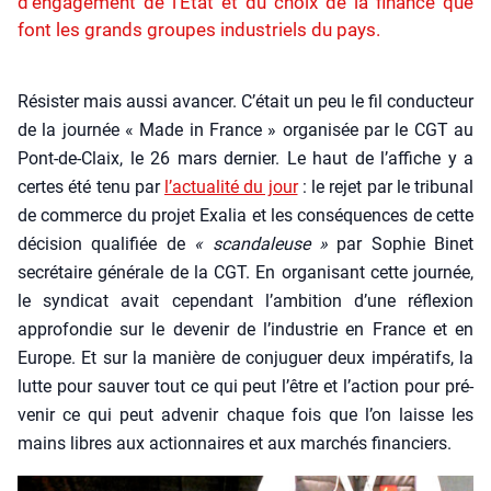
d’engagement de l’État et du choix de la finance que
font les grands groupes industriels du pays.
Résis­ter mais aus­si avan­cer. C’était un peu le fil conduc­teur
de la jour­née « Made in France » orga­ni­sée par le CGT au
Pont-de-Claix, le 26 mars der­nier. Le haut de l’affiche y a
certes été tenu par
l’actualité du jour
: le rejet par le tri­bu­nal
de com­merce du pro­jet Exa­lia et les consé­quences de cette
déci­sion qua­li­fiée de
« scan­da­leuse »
par Sophie Binet
secré­taire géné­rale de la CGT. En orga­ni­sant cette jour­née,
le syn­di­cat avait cepen­dant l’ambition d’une réflexion
appro­fon­die sur le deve­nir de l’industrie en France et en
Europe. Et sur la manière de conju­guer deux impé­ra­tifs, la
lutte pour sau­ver tout ce qui peut l’être et l’action pour pré­
ve­nir ce qui peut adve­nir chaque fois que l’on laisse les
mains libres aux action­naires et aux mar­chés finan­ciers.