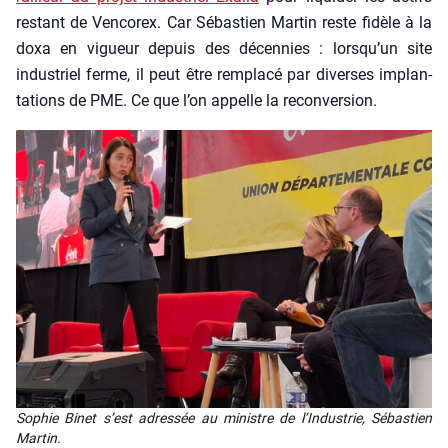
res­tant de Ven­co­rex. Car Sébas­tien Mar­tin reste fidèle à la
doxa en vigueur depuis des décen­nies : lorsqu’un site
indus­triel ferme, il peut être rem­pla­cé par diverses implan­
ta­tions de PME. Ce que l’on appelle la recon­ver­sion.
Sophie Binet s’est adres­sée au ministre de l’In­dus­trie, Sébas­tien
Mar­tin.