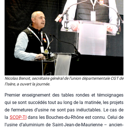
Nico­las Benoit, secré­taire géné­ral de l’u­nion dépar­te­men­tale CGT de
l’I­sère, a ouvert la jour­née.
Pre­mier ensei­gne­ment des tables rondes et témoi­gnages
qui se sont suc­cé­dés tout au long de la mati­née, les pro­jets
de fer­me­tures d’usine ne sont pas iné­luc­tables. Le cas de
la
SCOP-TI
dans les Bouches-du-Rhône est connu. Celui de
l’usine d’aluminium de Saint-Jean-de-Mau­rienne – ancien­