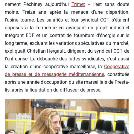
ne­ment Péchi­ney aujourd’hui
Tri­met
– l’est sans doute
moins. Treize ans après la menace d’une dis­pa­ri­tion,
l’usine tourne. Les sala­riés et leur syn­di­cat CGT s’étaient
oppo­sés à la fer­me­ture en avan­çant un pro­jet indus­triel
inté­grant EDF et un contrat de four­ni­ture d’énergie sur le
long terme, excluant les varia­tions spé­cu­la­tives du mar­ché,
expli­quait Chris­tian Her­gault, diri­geant du syn­di­cat CGT de
l’entreprise. Le débou­ché des luttes syn­di­cales, c’est aus­si
la créa­tion d’une coopé­ra­tive mar­seillaise, la
Coopé­ra­tive
de presse et de mes­sa­ge­rie médi­ter­ra­néenne,
consti­tuée
après une année d’occupation du site mar­seillais de Pres­ta­
lis, après la liqui­da­tion du dif­fu­seur de presse.