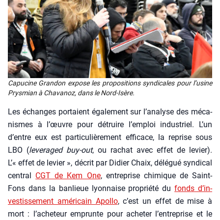
Capu­cine Gran­don expose les pro­po­si­tions syn­di­cales pour l’u­sine
Prys­mian à Cha­va­noz, dans le Nord-Isère.
Les échanges por­taient éga­le­ment sur l’analyse des méca­
nismes à l’œuvre pour détruire l’emploi indus­triel. L’un
d’entre eux est par­ti­cu­liè­re­ment effi­cace, la reprise sous
LBO (
leve­ra­ged buy-out
, ou rachat avec effet de levier).
L’« effet de levier », décrit par Didier Chaix, délé­gué syn­di­cal
cen­tral
CGT de Kem One
, entre­prise chi­mique de Saint-
Fons dans la ban­lieue lyon­naise pro­prié­té du
fonds d’in­
ves­tis­se­ment amé­ri­cain Apol­lo
, c’est un effet de mise à
mort : l’acheteur emprunte pour ache­ter l’entreprise et le