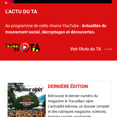
L’ACTU DU TA
Au programme de cette chaine YouTube :
Actualités du
mouvement social, décryptages et découvertes.
Voir l’Actu du TA
DERNIÈRE ÉDITION
Retrouvez le dernier numéro du
magazine
le Travailleur alpin
.
L’actualité iséroise, un dossier complet
et des rubriques magazine, sciences,
histoire sociale, randonnée,