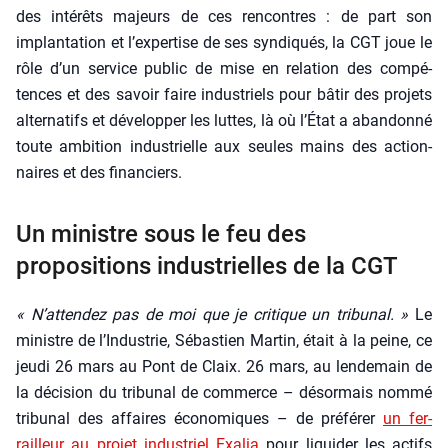
des inté­rêts majeurs de ces ren­contres : de part son
implan­ta­tion et l’expertise de ses syn­di­qués, la CGT joue le
rôle d’un ser­vice public de mise en rela­tion des com­pé­
tences et des savoir faire indus­triels pour bâtir des pro­jets
alter­na­tifs et déve­lop­per les luttes, là où l’État a aban­don­né
toute ambi­tion indus­trielle aux seules mains des action­
naires et des finan­ciers.
Un ministre sous le feu des
propositions industrielles de la CGT
« N’attendez pas de moi que je cri­tique un tri­bu­nal. »
Le
ministre de l’Industrie, Sébas­tien Mar­tin, était à la peine, ce
jeu­di 26 mars au Pont de Claix. 26 mars, au len­de­main de
la déci­sion du tri­bu­nal de com­merce – désor­mais nom­mé
tri­bu­nal des affaires éco­no­miques – de pré­fé­rer
un fer­
railleur au pro­jet indus­triel Exa­lia
pour liqui­der les actifs