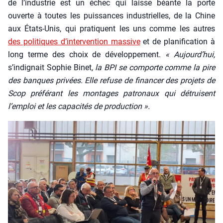
de l’industrie est un échec qui laisse béante la porte
ouverte à toutes les puis­sances indus­trielles, de la Chine
aux États-Unis, qui pra­tiquent les uns comme les autres
des poli­tiques d’intervention mas­sive
et de pla­ni­fi­ca­tion à
long terme des choix de déve­lop­pe­ment.
« Aujourd’hui,
s’indignait Sophie Binet
, la BPI se com­porte comme la pire
des banques pri­vées. Elle refuse de finan­cer des pro­jets de
Scop pré­fé­rant les mon­tages patro­naux qui détruisent
l’emploi et les capa­ci­tés de pro­duc­tion ».