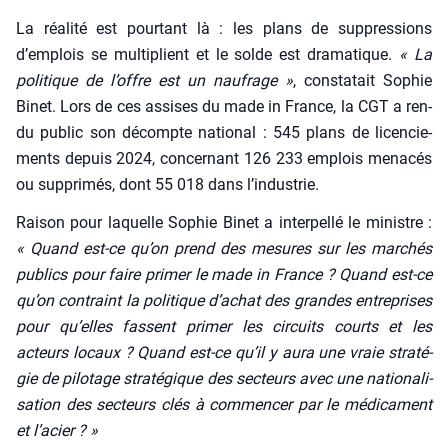
La réa­li­té est pour­tant là : les plans de sup­pres­sions
d’emplois se mul­ti­plient et le solde est dra­ma­tique.
«
La
poli­tique de l’offre est un nau­frage »
, consta­tait Sophie
Binet. Lors de ces assises du made in France, la CGT a ren­
du public son décompte natio­nal : 545 plans de licen­cie­
ments depuis 2024, concer­nant 126 233 emplois mena­cés
ou sup­pri­més, dont 55 018 dans l’industrie.
Rai­son pour laquelle Sophie Binet a inter­pel­lé le ministre :
« Quand est-ce qu’on prend des mesures sur les mar­chés
publics pour faire pri­mer le made in France ? Quand est-ce
qu’on contraint la poli­tique d’a­chat des grandes entre­prises
pour qu’elles fassent pri­mer les cir­cuits courts et les
acteurs locaux ? Quand est-ce qu’il y aura une vraie stra­té­
gie de pilo­tage stra­té­gique des sec­teurs avec une natio­na­li­
sa­tion des sec­teurs clés à com­men­cer par le médi­ca­ment
et l’a­cier ? »