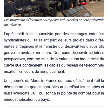
Les pro­jets de dif­fé­rentes entre­prises indus­trielles ont été pré­sen­tés
au ministre.
L’après-midi s’est pour­sui­vie par des échanges entre les
syn­di­ca­listes qui fai­saient part de leurs pro­jets dans dif­fé­
rentes entre­prises et le ministre qui décri­vait les dis­po­si­tifs
gou­ver­ne­men­taux en cours. Non sans décou­vrir cer­taines
pers­pec­tives, comme celle de la valo­ri­sa­tion indus­trielle du
cuivre que contiennent les câbles du réseau de télé­com­mu­
ni­ca­tion, en cours de rem­pla­ce­ment.
Une jour­née du Made in France qui aura déci­dé­ment fait la
démons­tra­tion que ce sont bien aujourd’hui les sala­riés et
leurs syn­di­cats CGT qui sont à la pointe du com­bat pour la
réin­dus­tria­li­sa­tion du pays.