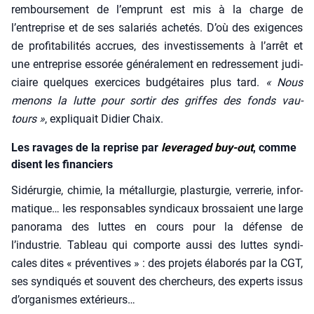
rem­bour­se­ment de l’emprunt est mis à la charge de
l’entreprise et de ses sala­riés ache­tés. D’où des exi­gences
de pro­fi­ta­bi­li­tés accrues, des inves­tis­se­ments à l’arrêt et
une entre­prise esso­rée géné­ra­le­ment en redres­se­ment judi­
ciaire quelques exer­cices bud­gé­taires plus tard.
« Nous
menons la lutte pour sor­tir des griffes des fonds vau­
tours »
, expli­quait Didier Chaix.
Les ravages de la reprise par
leveraged buy-out
, comme
disent les financiers
Sidé­rur­gie, chi­mie, la métal­lur­gie, plas­tur­gie, ver­re­rie, infor­
ma­tique… les res­pon­sables syn­di­caux bros­saient une large
pano­ra­ma des luttes en cours pour la défense de
l’industrie. Tableau qui com­porte aus­si des luttes syn­di­
cales dites « pré­ven­tives » : des pro­jets éla­bo­rés par la CGT,
ses syn­di­qués et sou­vent des cher­cheurs, des experts issus
d’organismes exté­rieurs…