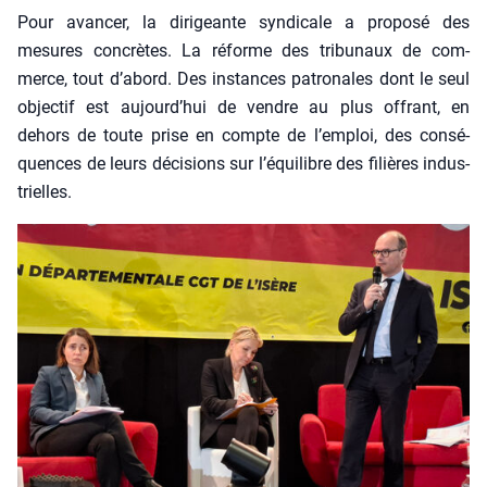
Pour avan­cer, la diri­geante syn­di­cale a pro­po­sé des
mesures concrètes. La réforme des tri­bu­naux de com­
merce, tout d’abord. Des ins­tances patro­nales dont le seul
objec­tif est aujourd’hui de vendre au plus offrant, en
dehors de toute prise en compte de l’emploi, des consé­
quences de leurs déci­sions sur l’équilibre des filières indus­
trielles.