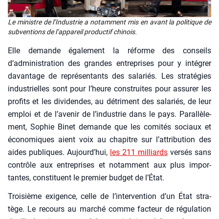
Le ministre de l’In­dus­trie a notam­ment mis en avant la poli­tique de
sub­ven­tions de l’ap­pa­reil pro­duc­tif chi­nois.
Elle demande éga­le­ment la réforme des conseils
d’administration des grandes entre­prises pour y inté­grer
davan­tage de repré­sen­tants des sala­riés. Les stra­té­gies
indus­trielles sont pour l’heure construites pour assu­rer les
pro­fits et les divi­dendes, au détri­ment des sala­riés, de leur
emploi et de l’avenir de l’industrie dans le pays. Paral­lè­le­
ment, Sophie Binet demande que les comi­tés sociaux et
éco­no­miques aient voix au cha­pitre sur l’attribution des
aides publiques. Aujourd’hui,
les 211 mil­liards
ver­sés sans
contrôle aux entre­prises et notam­ment aux plus impor­
tantes, consti­tuent le pre­mier bud­get de l’État.
Troi­sième exi­gence, celle de l’intervention d’un État stra­
tège. Le recours au mar­ché comme fac­teur de régu­la­tion