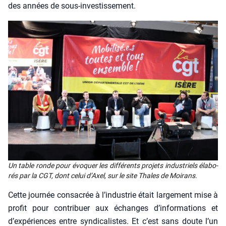
des années de sous-inves­tis­se­ment.
Un table ronde pour évo­quer les dif­fé­rents pro­jets indus­triels éla­bo­
rés par la CGT, dont celui d’Axel, sur le site Thales de Moi­rans.
Cette jour­née consa­crée à l’industrie était lar­ge­ment mise à
pro­fit pour contri­buer aux échanges d’informations et
d’expériences entre syn­di­ca­listes. Et c’est sans doute l’un