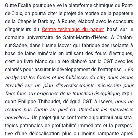
Outre Exa­lia pour que vive la pla­te­forme chi­mique du Pont-
de-Claix, on pour­ra citer le pro­jet de reprise de la pape­te­rie
de la Cha­pelle Dar­blay, à Rouen, éla­bo­ré avec le concours
d’ingénieurs du
Centre tech­nique du papier
, basé sur le
domaine uni­ver­si­taire de Saint-Martin‑d’Hères. À Cha­lon-
sur-Saône, dans l’usine Iso­ver qui fabrique des iso­lants à
base de laine miné­rale en uti­li­sant des fours élec­triques,
c’est un livre blanc qui a été éla­bo­ré par la CGT avec les
sala­riés pour assu­rer le déve­lop­pe­ment de l’entreprise.
« En
ana­ly­sant les forces et les fai­blesses du site, nous avons
tra­vaillé sur un plan d’investissements néces­saire pour
faire face aux exi­gences de la tran­si­tion éner­gé­tique
, expli­
quait Phi­lippe Thi­bau­det, délé­gué CGT à Iso­ver,
nous ne
res­tons pas l’arme au pied en atten­dant les mau­vaises
nou­velles ».
Un pro­jet qui se confronte aujourd’hui aux stra­
té­gies patro­nales de pro­fi­ta­bi­li­té immé­diate et la pers­pec­
tive d’une délo­ca­li­sa­tion plus ou moins ram­pante après