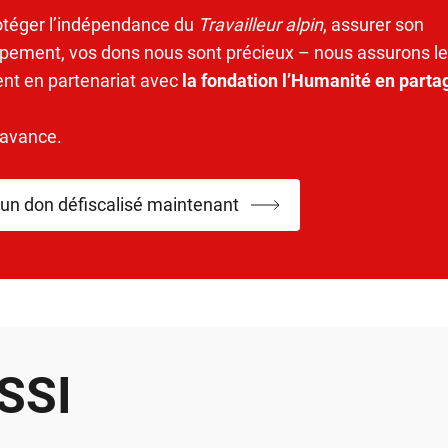
otéger l’indépendance du
Travailleur alpin
, assurer son
pement, vos dons nous sont précieux – nous assurons le
ent en partenariat avec
la fondation l’Humanité en parta
’avance.
 un don défiscalisé maintenant
SSI