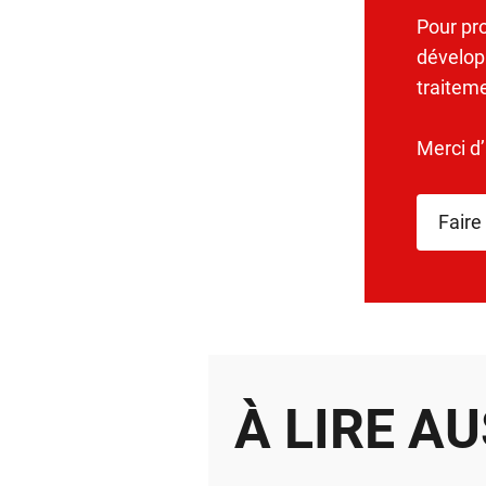
Pour pr
dévelop
traitem
Merci d
Faire
À LIRE AU