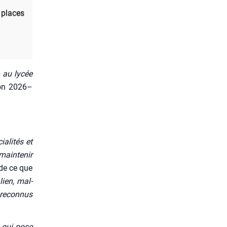
e places
e au lycée
ion 2026–
a­li­tés et
ain­te­nir
 de ce que
lien, mal­
 recon­nus
e qui pose