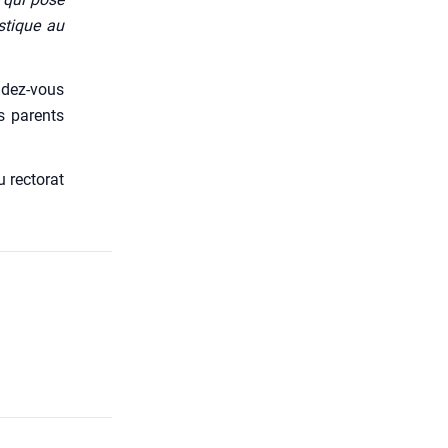
is­tique au
n­dez-vous
es parents
rec­to­rat