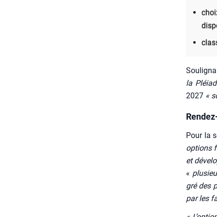
choi
dis­p
clas
Sou­li­g
la Pléiad
2027
« s
Rendez-
Pour la s
options f
et déve­lo
«
plu­sie
gré des p
par les f
« L’op­ti