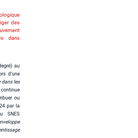
nologique
iger des
uvement
és dans
degré) au
ors d’une
e dans les
 conti­nue
ribuer ou
024 par la
 du SNES
enve­loppe
rentissage