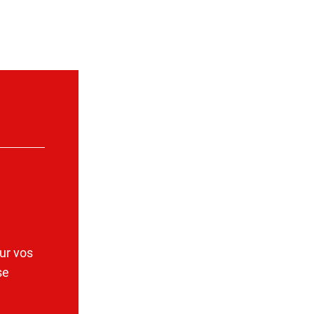
ur vos
se