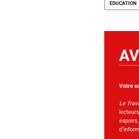
EDUCATION
AV
Votre s
Le Trava
lecteurs
espoirs,
d’infor