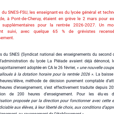
l du SNES-FSU, les enseignant·es du lycée général et tech
de, à Pont-de-Cheruy, étaient en grève le 2 mars pour ex
 supplémentaires pour la rentrée 2026-2027. Un mo
ent suivi, avec quelque 65 % de grévistes recens
ssement.
es du SNES (Syn­di­cat natio­nal des ensei­gne­ments du second 
d’administration du lycée La Pléiade avaient déjà dénon­cé, l
jo­ri­tai­re­ment adop­tée en CA le 26 février,
« une nou­velle coup
loués à la dota­tion horaire pour la ren­trée 2026 »
. La baisse
 heures/élève, méthode de déci­sion pure­ment comp­table d’att
eures d’enseignement, s’est effec­ti­ve­ment tra­duite depuis 2
s­sion de 200 heures d’enseignement. Pour les élu·es
isation pro­po­sée par la direc­tion pour fonc­tion­ner avec cette 
­di­ciable aux élèves, à leur liber­té de choix, aux condi­tions d’app
ignement, au rayon­ne­ment de l’établissement ».