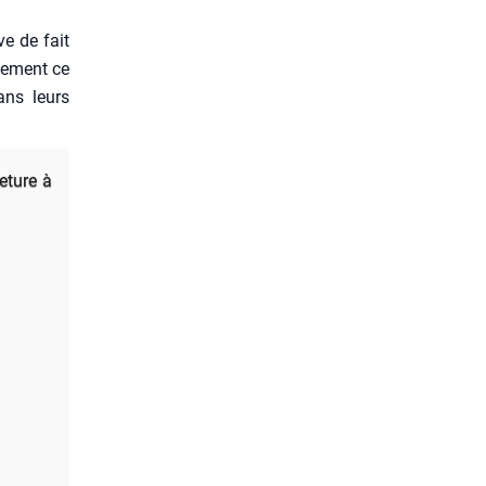
ve de fait
te­ment ce
dans leurs
e­ture à