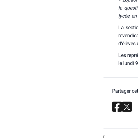
la ques­ti
lycée, en
La sec­ti
reven­di­
d’élèves 
Les repré
le lun­di
Partager cet