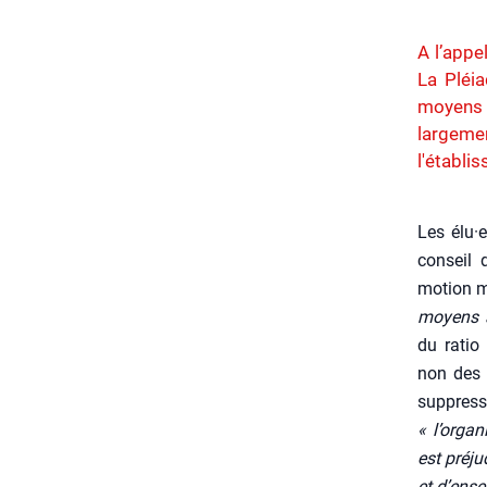
A l’appe
La Pléia
moyens
largem
l'établi
Les élu·
conseil 
motion ma
moyens al
du ratio
non des h
sup­pre
« l’organ
est pré­ju
et d’ense