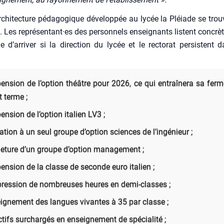
rchitecture péda­go­gique déve­lop­pée au lycée la Pléiade se trou
 Les représentant·es des per­son­nels ensei­gnants listent concrè­
e d’arriver si la direc­tion du lycée et le rec­to­rat per­sistent 
pen­sion de l’option théâtre pour 2026, ce qui entraî­ne­ra sa fer­m
t terme ;
en­sion de l’option ita­lien LV3 ;
­ta­tion à un seul groupe d’option sciences de l’ingénieur ;
me­ture d’un groupe d’option mana­ge­ment ;
pen­sion de la classe de seconde euro ita­lien ;
pres­sion de nom­breuses heures en demi-classes ;
i­gne­ment des langues vivantes à 35 par classe ;
­tifs sur­char­gés en ensei­gne­ment de spé­cia­li­té ;