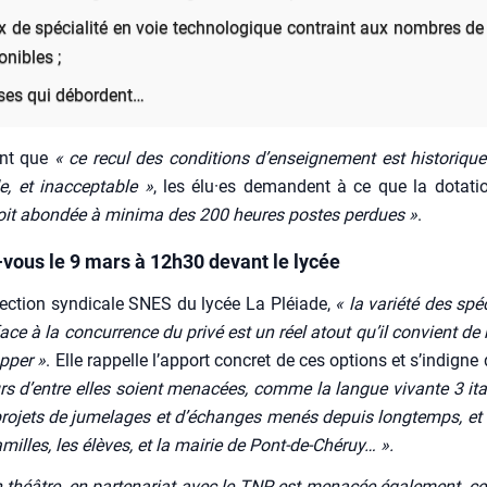
x de spé­cia­li­té en voie tech­no­lo­gique contraint aux nombres d
o­nibles ;
ses qui débordent…
nant que
« ce recul des condi­tions d’enseignement est his­to­riqu
e, et inac­cep­table »
, les élu·es demandent à ce que la dota­t
oit abon­dée à mini­ma des 200 heures postes per­dues »
.
vous le 9 mars à 12h30 devant le lycée
ec­tion syn­di­cale SNES du lycée La Pléiade,
« la varié­té des spé­ci
ace à la concur­rence du pri­vé est un réel atout qu’il convient de m
p­per »
. Elle rap­pelle l’apport concret de ces options et s’indigne
urs d’entre elles soient mena­cées, comme la langue vivante 3 ita­
ro­jets de jume­lages et d’é­changes menés depuis long­temps, et
amilles, les élèves, et la mai­rie de Pont-de-Ché­ruy… ».
on théâtre, en par­te­na­riat avec le TNP, est mena­cée éga­le­ment, c