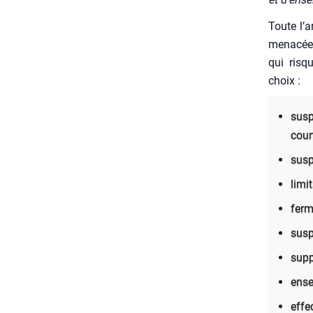
Toute l’a
mena­cée.
qui risqu
choix :
sus­
cour
sus­p
limi
fer­
sus­
sup­
ense
effec