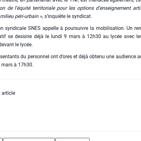
on de l’é­qui­té ter­ri­to­riale pour les options d’en­sei­gne­ment art
 milieu péri-urbain »,
s’inquiète le syn­di­cat.
on syn­di­cale SNES appelle à pour­suivre la mobi­li­sa­tion. Un re
ca­tif se des­sine déjà le lun­di 9 mars à 12h30 au lycée avec l
devant le lycée.
­sen­tants du per­son­nel ont d’ores et déjà obte­nu une audience au 
 9 mars à 17h30.
 article