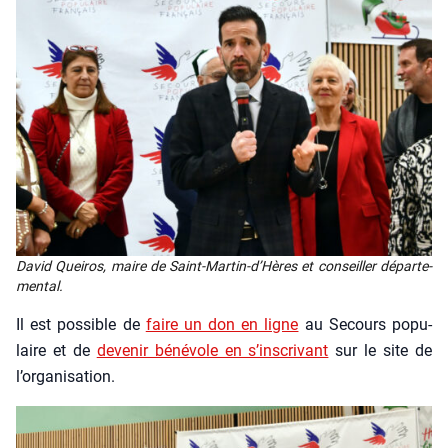
David Quei­ros, maire de Saint-Mar­tin-d’Hères et conseiller dépar­te­
men­tal.
Il est pos­sible de
faire un don en ligne
au Secours popu­
laire et de
deve­nir béné­vole en s’inscrivant
sur le site de
l’organisation.