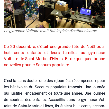
Le gymnase Voltaire avait fait le plein d'enthousisame.
Ce 20 décembre, c’était une grande fête de Noël pour
huit cents enfants et leurs familles au gymnase
Voltaire de Saint-Martin-d’Hères. Et de quelques bonne
nouvelles pour le Secours populaire.
C’est là sans doute l’une des « jour­nées récom­pense » pour
les béné­voles du Secours popu­laire fran­çais. Une jour­née
qui jus­ti­fie l’engagement de toute une année. Une jour­née
de sou­rires des enfants. Accueillis dans le gym­nase Vol­
taire de Saint-Martin‑d’Hères, ils étaient huit cents, accom­