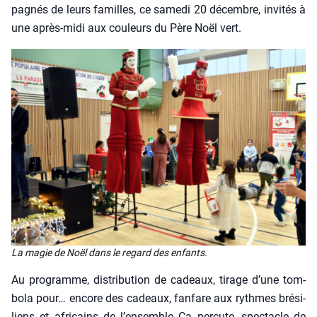
pa­gnés de leurs familles, ce same­di 20 décembre, invi­tés à
une après-midi aux cou­leurs du Père Noël vert.
La magie de Noël dans le regard des enfants.
Au pro­gramme, dis­tri­bu­tion de cadeaux, tirage d’une tom­
bo­la pour… encore des cadeaux, fan­fare aux rythmes bré­si­
liens et afri­cains de l’ensemble Ça per­cute, spec­tacle de