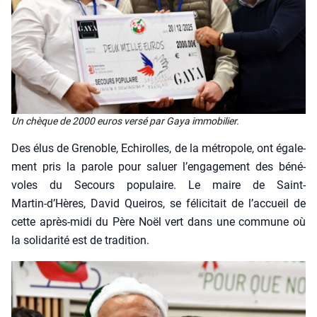
Un chèque de 2000 euros ver­sé par Gaya immo­bi­lier.
Des élus de Gre­noble, Echi­rolles, de la métro­pole, ont éga­le­
ment pris la parole pour saluer l’engagement des béné­
voles du Secours popu­laire. Le maire de Saint-
Martin‑d’Hères, David Quei­ros, se féli­ci­tait de l’accueil de
cette après-midi du Père Noël vert dans une com­mune où
la soli­da­ri­té est de tra­di­tion.