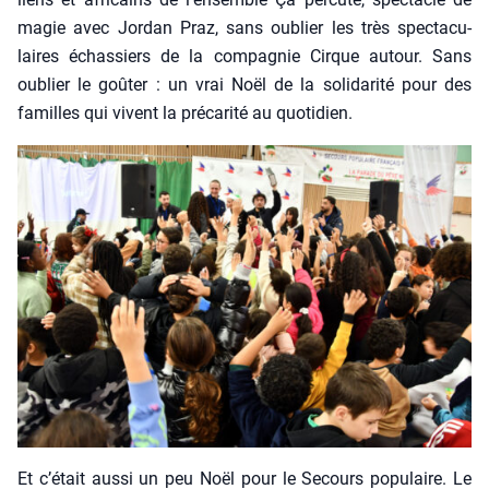
magie avec Jor­dan Praz, sans oublier les très spec­ta­cu­
laires échas­siers de la com­pa­gnie Cirque autour. Sans
oublier le goû­ter : un vrai Noël de la soli­da­ri­té pour des
familles qui vivent la pré­ca­ri­té au quo­ti­dien.
Et c’était aus­si un peu Noël pour le Secours popu­laire. Le