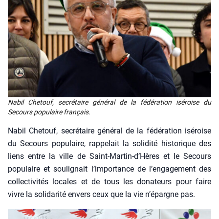
Nabil Che­touf, secré­taire géné­ral de la fédé­ra­tion isé­roise du
Secours popu­laire fran­çais.
Nabil Che­touf, secré­taire géné­ral de la fédé­ra­tion isé­roise
du Secours popu­laire, rap­pe­lait la soli­di­té his­to­rique des
liens entre la ville de Saint-Martin‑d’Hères et le Secours
popu­laire et sou­li­gnait l’importance de l’engagement des
col­lec­ti­vi­tés locales et de tous les dona­teurs pour faire
vivre la soli­da­ri­té envers ceux que la vie n’épargne pas.