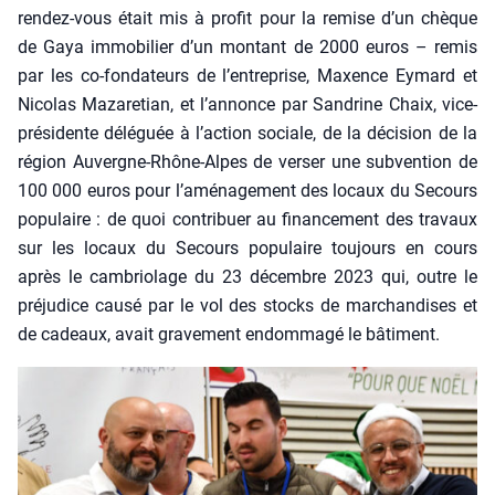
ren­dez-vous était mis à pro­fit pour la remise d’un chèque
de Gaya immo­bi­lier d’un mon­tant de 2000 euros – remis
par les co-fon­da­teurs de l’entreprise, Maxence Eymard et
Nico­las Maza­re­tian, et l’annonce par San­drine Chaix, vice-
pré­si­dente délé­guée à l’action sociale, de la déci­sion de la
région Auvergne-Rhône-Alpes de ver­ser une sub­ven­tion de
100 000 euros pour l’aménagement des locaux du Secours
popu­laire : de quoi contri­buer au finan­ce­ment des tra­vaux
sur les locaux du Secours popu­laire tou­jours en cours
après le cam­brio­lage du 23 décembre 2023 qui, outre le
pré­ju­dice cau­sé par le vol des stocks de mar­chan­dises et
de cadeaux, avait gra­ve­ment endom­ma­gé le bâti­ment.