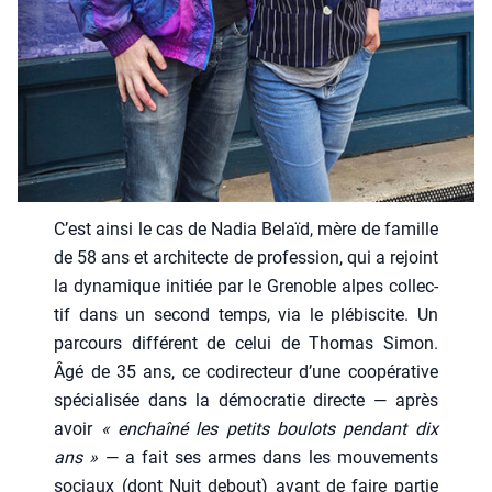
C’est ain­si le cas de Nadia Belaïd, mère de famille
de 58 ans et archi­tecte de pro­fes­sion, qui a rejoint
la dyna­mique ini­tiée par le Gre­noble alpes col­lec­
tif dans un second temps, via le plé­bis­cite. Un
par­cours dif­fé­rent de celui de Tho­mas Simon.
Âgé de 35 ans, ce codi­rec­teur d’une coopé­ra­tive
spé­cia­li­sée dans la démo­cra­tie directe — après
avoir
« enchaî­né les petits bou­lots pen­dant dix
ans »
— a fait ses armes dans les mou­ve­ments
sociaux (dont Nuit debout) avant de faire par­tie