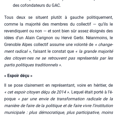
des cofon­da­teurs du GAC.
Tous deux se situent plu­tôt à gauche poli­ti­que­ment,
comme la majo­ri­té des membres du col­lec­tif — qu’ils le
reven­diquent ou non — et sont bien sûr assez éloi­gnés des
idées d’un Alain Cari­gnon ou Her­vé Ger­bi. Néan­moins, le
Gre­noble Alpes col­lec­tif assume une volon­té de
« chan­ge­
ment radi­cal »
, fai­sant le constat que
« la grande majo­ri­té
des citoyen·nes ne se retrouvent pas repré­sen­tés par les
par­tis poli­tiques tra­di­tion­nels »
.
« Espoir déçu »
Il se pose clai­re­ment en repré­sen­tant, voire en héri­tier, de
« cet espoir citoyen déçu de 2014 »
. Lequel était por­té à l’é­
poque
« par une envie de trans­for­ma­tion radi­cale de la
manière de faire de la poli­tique et de faire vivre l’institution
muni­ci­pale : plus démo­cra­tique, plus par­ti­ci­pa­tive, moins