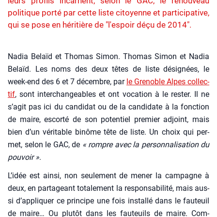
leurs profils incarnent, selon le GAC, le renouveau
politique porté par cette liste citoyenne et participative,
qui se pose en héritière de "l'espoir déçu de 2014".
Nadia Belaïd et Tho­mas Simon. Tho­mas Simon et Nadia
Belaïd. Les noms des deux têtes de liste dési­gnées, le
week-end des 6 et 7 décembre, par
le Gre­noble Alpes col­lec­
tif
, sont inter­chan­geables et ont voca­tion à le res­ter. Il ne
s’a­git pas ici du can­di­dat ou de la can­di­date à la fonc­tion
de maire, escor­té de son poten­tiel pre­mier adjoint, mais
bien d’un véri­table binôme tête de liste. Un choix qui per­
met, selon le GAC, de
« rompre avec la per­son­na­li­sa­tion du
pou­voir »
.
L’i­dée est ain­si, non seule­ment de mener la cam­pagne à
deux, en par­ta­geant tota­le­ment la res­pon­sa­bi­li­té, mais aus­
si d’ap­pli­quer ce prin­cipe une fois ins­tal­lé dans le fau­teuil
de maire… Ou plu­tôt dans les fau­teuils de maire. Com­