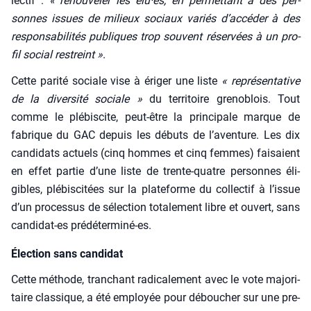
lec­tif :
« renou­ve­ler les élu·es, en per­met­tant à des per­
sonnes issues de milieux sociaux variés d’accéder à des
res­pon­sa­bi­li­tés publiques trop sou­vent réser­vées à un pro­
fil social res­treint »
.
Cette pari­té sociale vise à éri­ger une liste
« repré­sen­ta­tive
de la diver­si­té sociale »
du ter­ri­toire gre­no­blois. Tout
comme le plé­bis­cite, peut-être la prin­ci­pale marque de
fabrique du GAC depuis les débuts de l’a­ven­ture. Les dix
can­di­dats actuels (cinq hommes et cinq femmes) fai­saient
en effet par­tie d’une liste de trente-quatre per­sonnes éli­
gibles, plé­bis­ci­tées sur la pla­te­forme du col­lec­tif à l’is­sue
d’un pro­ces­sus de sélec­tion tota­le­ment libre et ouvert, sans
can­di­dat-es pré­dé­ter­mi­né-es.
Élection sans candidat
Cette méthode, tran­chant radi­ca­le­ment avec le vote majo­ri­
taire clas­sique, a été employée pour débou­cher sur une pre­