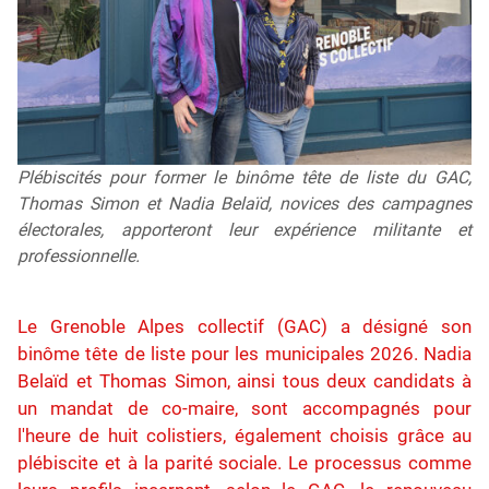
Plébiscités pour former le binôme tête de liste du GAC,
Thomas Simon et Nadia Belaïd, novices des campagnes
électorales, apporteront leur expérience militante et
professionnelle.
Le Grenoble Alpes collectif (GAC) a désigné son
binôme tête de liste pour les municipales 2026. Nadia
Belaïd et Thomas Simon, ainsi tous deux candidats à
un mandat de co-maire, sont accompagnés pour
l'heure de huit colistiers, également choisis grâce au
plébiscite et à la parité sociale. Le processus comme