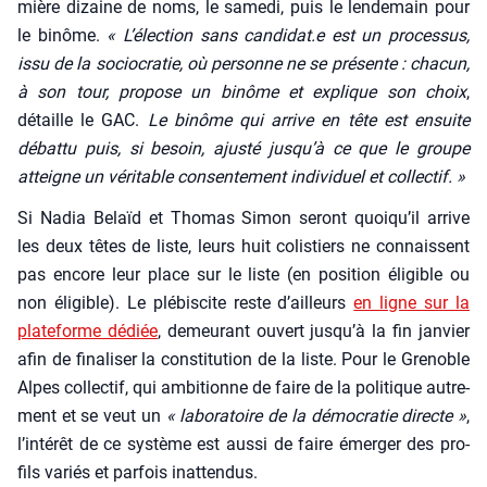
mière dizaine de noms, le same­di, puis le len­de­main pour
le binôme.
« L’élection sans candidat.e est un pro­ces­sus,
issu de la socio­cra­tie, où per­sonne ne se pré­sente : cha­cun,
à son tour, pro­pose un binôme et explique son choix
,
détaille le GAC.
Le binôme qui arrive en tête est ensuite
débat­tu puis, si besoin, ajus­té jusqu’à ce que le groupe
atteigne un véri­table consen­te­ment indi­vi­duel et col­lec­tif. »
Si Nadia Belaïd et Tho­mas Simon seront quoi­qu’il arrive
les deux têtes de liste, leurs huit colis­tiers ne connaissent
pas encore leur place sur le liste (en posi­tion éli­gible ou
non éli­gible). Le plé­bis­cite reste d’ailleurs
en ligne sur la
pla­te­forme dédiée
, demeu­rant ouvert jus­qu’à la fin jan­vier
afin de fina­li­ser la consti­tu­tion de la liste. Pour le Gre­noble
Alpes col­lec­tif, qui ambi­tionne de faire de la poli­tique autre­
ment et se veut un
« labo­ra­toire de la démo­cra­tie directe »
,
l’in­té­rêt de ce sys­tème est aus­si de faire émer­ger des pro­
fils variés et par­fois inat­ten­dus.