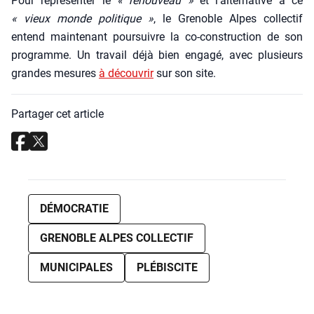
Pour repré­sen­ter le
« renou­veau »
et l’al­ter­na­tive à ce
« vieux monde poli­tique »
, le Gre­noble Alpes col­lec­tif
entend main­te­nant pour­suivre la co-construc­tion de son
pro­gramme. Un tra­vail déjà bien enga­gé, avec plu­sieurs
grandes mesures
à décou­vrir
sur son site.
Partager cet article
DÉMOCRATIE
GRENOBLE ALPES COLLECTIF
MUNICIPALES
PLÉBISCITE