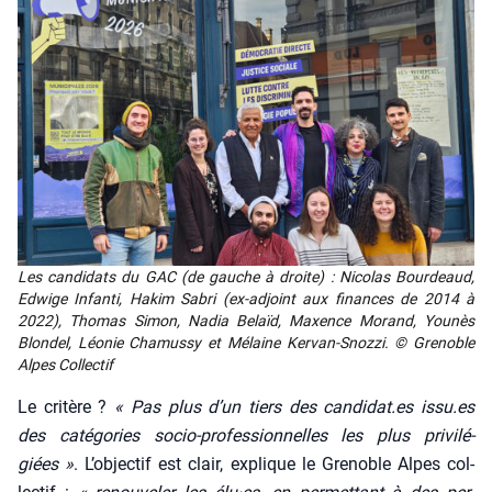
Les can­di­dats du GAC (de gauche à droite) : Nico­las Bour­deaud,
Edwige Infan­ti, Hakim Sabri (ex-adjoint aux finances de 2014 à
2022), Tho­mas Simon, Nadia Belaïd, Maxence Morand, You­nès
Blon­del, Léo­nie Cha­mus­sy et Mélaine Ker­van-Snoz­zi. © Gre­noble
Alpes Col­lec­tif
Le cri­tère ?
« Pas plus d’un tiers des candidat.es issu.es
des caté­go­ries socio-pro­fes­sion­nelles les plus pri­vi­lé­
giées »
. L’objectif est clair, explique le Gre­noble Alpes col­