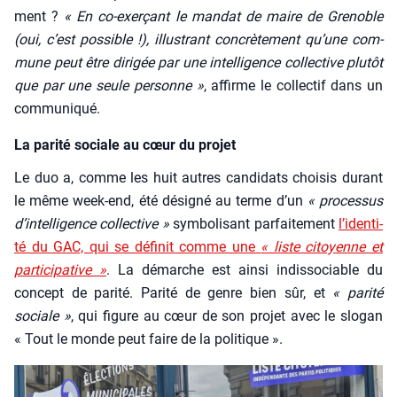
ment ?
« En co-exer­çant le man­dat de maire de Gre­noble
(oui, c’est pos­sible !), illus­trant concrè­te­ment qu’une com­
mune peut être diri­gée par une intel­li­gence col­lec­tive plu­tôt
que par une seule per­sonne »
, affirme le col­lec­tif dans un
com­mu­ni­qué.
La parité sociale au cœur du projet
Le duo a, comme les huit autres can­di­dats choi­sis durant
le même week-end, été dési­gné au terme d’un
« pro­ces­sus
d’in­tel­li­gence col­lec­tive »
sym­bo­li­sant par­fai­te­ment
l’i­den­ti­
té du GAC, qui se défi­nit comme une
« liste citoyenne et
par­ti­ci­pa­tive »
. La démarche est ain­si indis­so­ciable du
concept de pari­té. Pari­té de genre bien sûr, et
« pari­té
sociale »
, qui figure au cœur de son pro­jet avec le slo­gan
« Tout le monde peut faire de la poli­tique ».