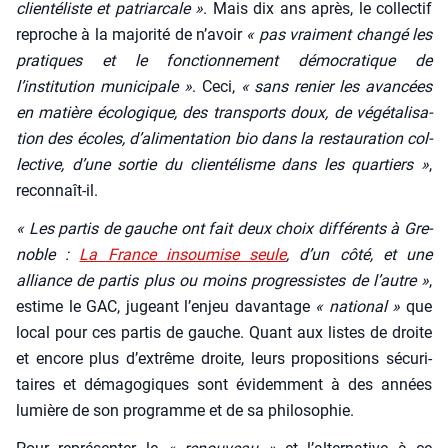
clien­té­liste et patriar­cale »
. Mais dix ans après, le col­lec­tif
reproche à la majo­ri­té de n’a­voir
« pas vrai­ment chan­gé les
pra­tiques et le fonc­tion­ne­ment démo­cra­tique de
l’institution muni­ci­pale »
. Ceci,
« sans renier les avan­cées
en matière éco­lo­gique, des trans­ports doux, de végé­ta­li­sa­
tion des écoles, d’alimentation bio dans la res­tau­ra­tion col­
lec­tive, d’une sor­tie du clien­té­lisme dans les quar­tiers »
,
recon­naît-il.
« Les par­tis de gauche ont fait deux choix dif­fé­rents à Gre­
noble :
La France insou­mise seule
, d’un côté, et une
alliance de par­tis plus ou moins pro­gres­sistes de l’autre »
,
estime le GAC, jugeant l’en­jeu davan­tage
« natio­nal »
que
local pour ces par­tis de gauche. Quant aux listes de droite
et encore plus d’ex­trême droite, leurs pro­po­si­tions sécu­ri­
taires et déma­go­giques sont évi­dem­ment à des années
lumière de son pro­gramme et de sa phi­lo­so­phie.