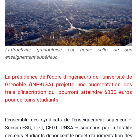
L'attractivité grenobloise est aussi celle de son
enseignement supérieur.
La présidence de l’école d’ingénieurs de l’université de
Grenoble (INP-UGA) projette une augmentation des
frais d’inscription qui pourront atteindre 6000 euros
pour certains étudiants.
L’ensemble des syn­di­cats de l’enseignement supé­rieur –
Sne­sup-FSU, CGT, CFDT, UNSA – sou­te­nus par la tota­li­té
des élus étu­diants dénoncent le pro­jet d’augmentation des