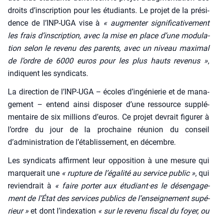
droits d’inscription pour les étu­diants. Le pro­jet de la pré­si­
dence de l’INP-UGA vise à
« aug­men­ter signi­fi­ca­ti­ve­ment
les frais d’inscription, avec la mise en place d’une modu­la­
tion selon le reve­nu des parents, avec un niveau maxi­mal
de l’ordre de 6000 euros pour les plus hauts reve­nus »
,
indiquent les syn­di­cats.
La direc­tion de l’INP-UGA – écoles d’ingénierie et de mana­
ge­ment – entend ain­si dis­po­ser d’une res­source sup­plé­
men­taire de six mil­lions d’euros. Ce pro­jet devrait figu­rer à
l’ordre du jour de la pro­chaine réunion du conseil
d’administration de l’établissement, en décembre.
Les syn­di­cats affirment leur oppo­si­tion à une mesure qui
mar­que­rait une
« rup­ture de l’égalité au ser­vice public »
, qui
revien­drait à
« faire por­ter aux étudiant·es le désen­ga­ge­
ment de l’État des ser­vices publics de l’enseignement supé­
rieur »
et dont l’indexation
« sur le reve­nu fis­cal du foyer, ou