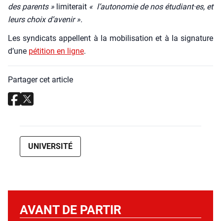
des parents »
limi­te­rait
« l’autonomie de nos étudiant·es, et
leurs choix d’avenir ».
Les syn­di­cats appellent à la mobi­li­sa­tion et à la signa­ture
d’une
péti­tion en ligne
.
Partager cet article
UNIVERSITÉ
AVANT DE PARTIR