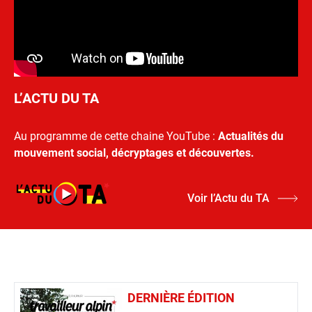
L’ACTU DU TA
Au programme de cette chaine YouTube :
Actualités du
mouvement social, décryptages et découvertes.
Voir l’Actu du TA
DERNIÈRE ÉDITION