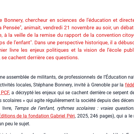
 Bonnery, chercheur en sciences de l’éducation et direct
a Pensée", animait, vendredi 21 novembre au soir, un débat
, à la veille de la remise du rapport de la convention cito
ps de l’enfant". Dans une perspective historique, il a débu
ier livre les enjeux politiques et la vision de l’école publ
i, se cachent derrière ces questions.
e assem­blée de mili­tants, de pro­fes­sion­nels de l’Éducation nat
c­ti­vi­tés locales, Sté­phane Bon­ne­ry, invi­té à Gre­noble par la
fédé
u PCF
, a décryp­té les enjeux qui se cachent der­rière ce ser­pent 
sco­laires » qui agite régu­liè­re­ment la socié­té depuis des décen­n
 livre,
Temps de l’enfant, rythmes sco­laires : vraies ques­tion
Édi­tions de la fon­da­tion Gabriel Péri
, 2025, 246 pages), qui a le
n peu le sujet.