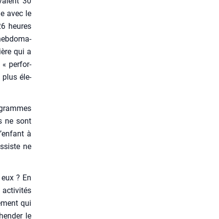
vaient 30
e avec le
26 heures
heb­do­ma­
ière qui a
 per­for­
 plus éle­
ro­grammes
es ne sont
’enfant à
s­siste ne
, eux ? En
cti­vi­tés
ne­ment qui
hen­der le