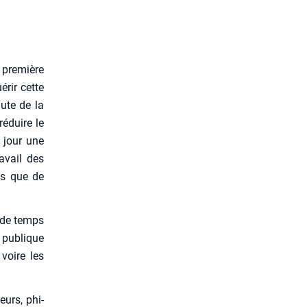
 pre­mière
­rir cette
hute de la
réduire le
u jour une
a­vail des
es que de
t de temps
e publique
 voire les
eurs, phi­