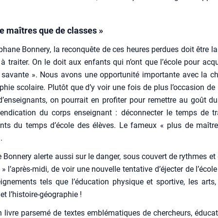
de maîtres que de classes »
phane Bon­ne­ry, la recon­quête de ces heures per­dues doit être la
 à trai­ter. On le doit aux enfants qui n’ont que l’école pour acqué
 savante ». Nous avons une oppor­tu­ni­té impor­tante avec la c
phie sco­laire. Plu­tôt que d’y voir une fois de plus l’occasion de 
enseignants, on pour­rait en pro­fi­ter pour remettre au goût d
ven­di­ca­tion du corps ensei­gnant : décon­nec­ter le temps de tr
ants du temps d’école des élèves. Le fameux « plus de maîtr
.
 Bon­ne­ry alerte aus­si sur le dan­ger, sous cou­vert de rythmes e
 » l’après-midi, de voir une nou­velle ten­ta­tive d’éjecter de l’écol
­gne­ments tels que l’éducation phy­sique et spor­tive, les arts,
et l’histoire-géographie !
livre par­se­mé de textes emblé­ma­tiques de cher­cheurs, édu­ca­t