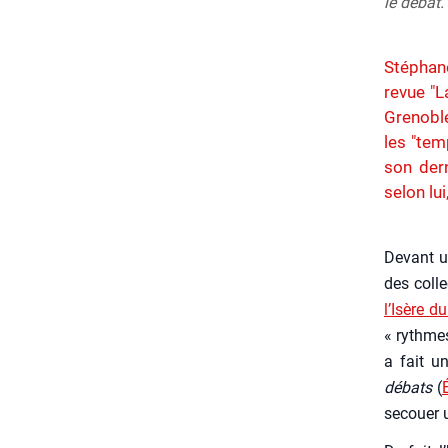
le débat.
Stéphane
revue "L
Grenoble
les "tem
son dern
selon lu
Devant un
des col­le
l’I­sère d
« rythmes 
a fait un
débats
(
secouer u