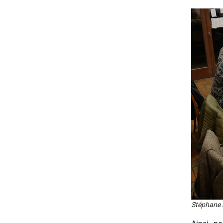
Sté­phane B