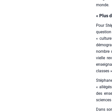
monde.
« Plus 
Pour Sté­
ques­tion
« culture
démo­gra­
nombre d’
vielle re
ensei­gn
classes »
Sté­phane
« allé­gés
des ensei
sciences 
Dans son 