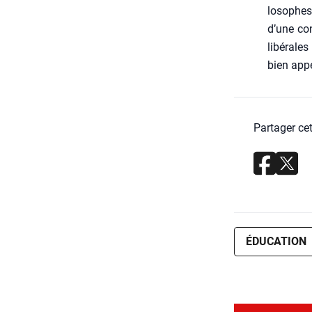
lo­sophes
d’une con
libé­rale
bien appe
Partager cet
ÉDUCATION