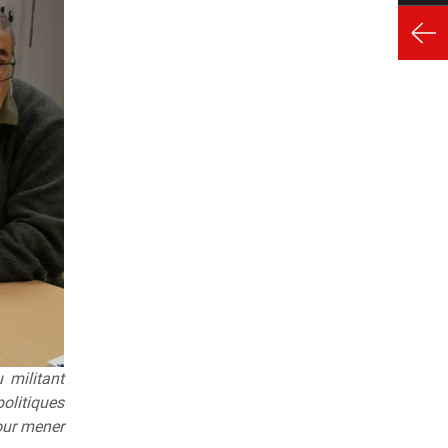
 militant
politiques
our mener