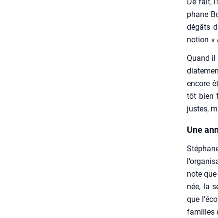
De fait, 
phane Bon
dégâts de
notion
« 
Quand il 
dia­te­me
encore êt
tôt bien 
justes, m
Une ann
Sté­phan
l’organis
note que 
née, la s
que l’éco
familles 