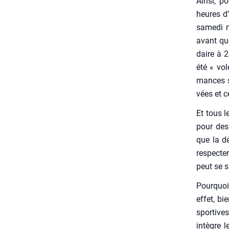
Ain­si, 
heures d’
same­di 
avant que
daire à 2
été « vol
mances sc
vées et c
Et tous l
pour des 
que la dé
res­pec­te
peut se sa
Pour­quoi
effet, bi
spor­tives
intègre l