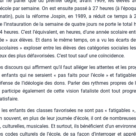
pour ne par­ler que du pre­mier degré, avant 1969, les élèves a
école par semaine. On est ensuite pas­sé à 27 heures (à l’époqu
matin), puis la réforme Jos­pin, en 1989, a réduit ce temps à 
 l’instauration de la semaine de quatre jours ne porte le total 
4 heures. C’est l’équivalent, en heures, d’une année sco­laire ent
ée » aux élèves. Et dans le même temps, on a vu les écarts de «
o­laires » explo­ser entre les élèves des caté­go­ries sociales les
eux des plus défa­vo­ri­sées. C’est tout sauf une coïn­ci­dence.
es dis­cours qui affirment qu’il faut allé­ger les attentes et les p
enfants qui ne seraient « pas faits pour l’école » et fati­gabl
fense de l’idéologie des dons. Par­ler des rythmes propres de l
r par­ti­cipe éga­le­ment de cette vision fata­liste dont tout pro­gre
tis­faire.
 les enfants des classes favo­ri­sées ne sont pas « fati­gables »
en sou­vent, en plus de leur jour­née d’école, il ont de nom­breuses a
, cultu­relles, musi­cales. Et sur­tout, ils béné­fi­cient d’un envi­ron­
es codes cultu­rels de l’école, de sa façon d’interroger et appré­