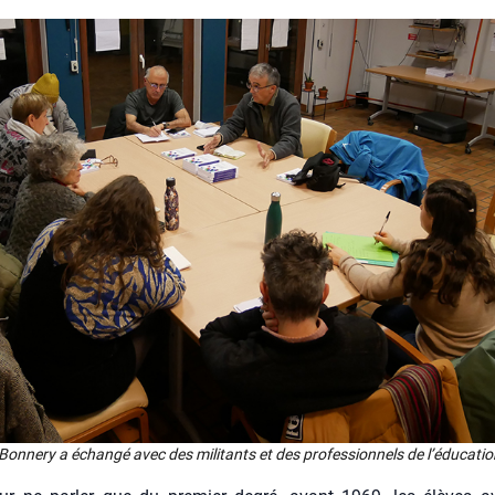
on­ne­ry a échan­gé avec des mili­tants et des pro­fes­sion­nels de l’é­du­ca­tio