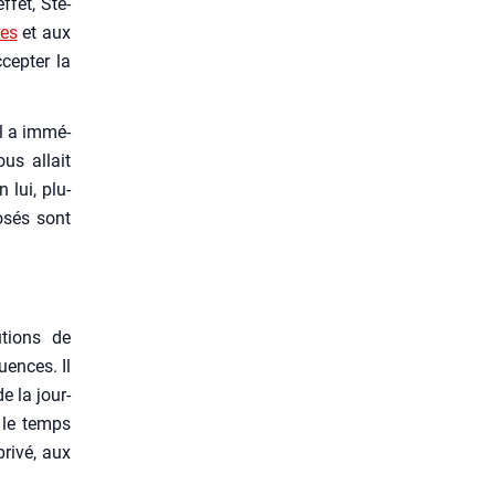
ffet, Sté­
res
et aux
cep­ter la
il a immé­
ous allait
 lui, plu­
posés sont
­tions de
uences. Il
e la jour­
t le temps
ri­vé, aux