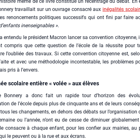
l’histoire même de ce livre consti­tue un recen­trage du débat. En e
­ne­ry tra­vaillait sur un ouvrage consa­cré aux
inéga­li­tés sco­lai
s renon­ce­ments poli­tiques suc­ces­sifs qui ont fini par faire ac
d’enfants inen­sei­gnables »
.
a enten­du le pré­sident Macron lan­cer sa conven­tion citoyenne, 
nt com­pris que cette ques­tion de l’école de la réus­site pour t
re l’oubliée des tra­vaux. Si cette conven­tion citoyenne est, selon
faite et avec une métho­do­lo­gie incon­tes­table, les pro­blèmes 
ais pris à l’envers.
ée scolaire entière « volée » aux élèves
e Bon­ne­ry a donc fait un rapide tour d’horizon des évo­lu
ation de l’école depuis plus de cin­quante ans et de leurs consé­q
tous les chan­ge­ments, en dehors des débats sur l’organisation d
emaine ou l’année, n’ont eu de cesse de dimi­nuer glo­ba­le­men
le consacre à chaque enfant, pour les confier aux mai­ries, au p
qui le peuvent ou à la rue et aux écrans.