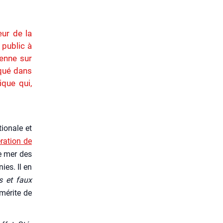
eur de la
 public à
yenne sur
squé dans
ique qui,
io­nale et
­ra­tion de
de mer des
ies. Il en
s et faux
 mérite de