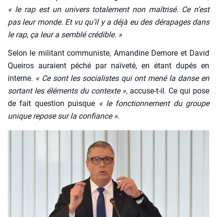
« le rap est un uni­vers tota­le­ment non maî­tri­sé. Ce n’est
pas leur monde. Et vu qu’il y a déjà eu des déra­pages dans
le rap, ça leur a sem­blé cré­dible. »
Selon le mili­tant com­mu­niste, Aman­dine Demore et David
Quei­ros auraient péché par naï­ve­té, en étant dupés en
interne.
« Ce sont les socia­listes qui ont mené la danse en
sor­tant les élé­ments du contexte »
, accuse-t-il. Ce qui pose
de fait ques­tion puisque
« le fonc­tion­ne­ment du groupe
unique repose sur la confiance »
.