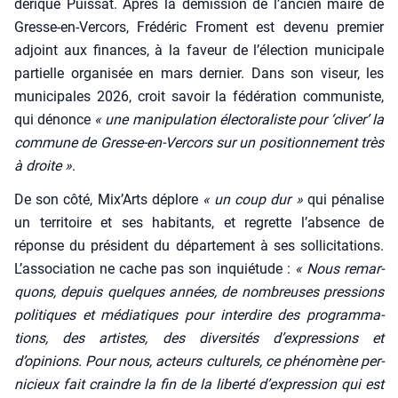
dé­rique Puis­sat. Après la démis­sion de l’an­cien maire de
Gresse-en-Ver­cors, Fré­dé­ric Fro­ment est deve­nu pre­mier
adjoint aux finances, à la faveur de l’é­lec­tion muni­ci­pale
par­tielle orga­ni­sée en mars der­nier. Dans son viseur, les
muni­ci­pales 2026, croit savoir la fédé­ra­tion com­mu­niste,
qui dénonce
« une mani­pu­la­tion élec­to­ra­liste pour ‘cli­ver’ la
com­mune de Gresse-en-Ver­cors sur un posi­tion­ne­ment très
à droite »
.
De son côté, Mix’Arts déplore
« un coup dur »
qui péna­lise
un ter­ri­toire et ses habi­tants, et regrette l’ab­sence de
réponse du pré­sident du dépar­te­ment à ses sol­li­ci­ta­tions.
L’as­so­cia­tion ne cache pas son inquié­tude :
« Nous remar­
quons, depuis quelques années, de nom­breuses pres­sions
poli­tiques et média­tiques pour inter­dire des pro­gram­ma­
tions, des artistes, des diver­si­tés d’expressions et
d’opinions. Pour nous, acteurs cultu­rels, ce phé­no­mène per­
ni­cieux fait craindre la fin de la liber­té d’expression qui est