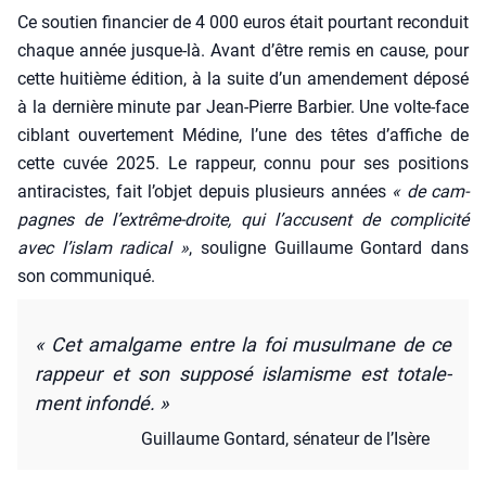
Ce sou­tien finan­cier de 4 000 euros était pour­tant recon­duit
chaque année jusque-là. Avant d’être remis en cause, pour
cette hui­tième édi­tion, à la suite d’un amen­de­ment dépo­sé
à la der­nière minute par Jean-Pierre Bar­bier. Une volte-face
ciblant ouver­te­ment Médine, l’une des têtes d’af­fiche de
cette cuvée 2025. Le rap­peur, connu pour ses posi­tions
anti­ra­cistes, fait l’objet depuis plu­sieurs années
« de cam­
pagnes de l’extrême-droite, qui l’accusent de com­pli­ci­té
avec l’islam radi­cal »
, sou­ligne Guillaume Gon­tard dans
son com­mu­ni­qué.
« Cet amal­game entre la foi musul­mane de ce
rap­peur et son sup­po­sé isla­misme est tota­le­
ment infon­dé. »
Guillaume Gon­tard, séna­teur de l’I­sère