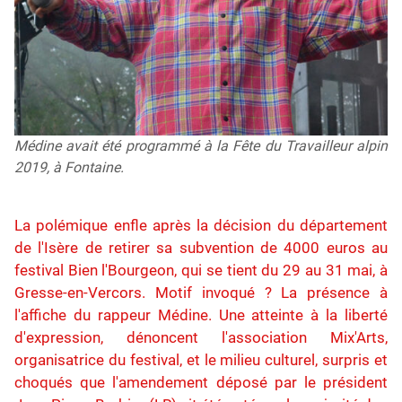
Médine avait été programmé à la Fête du Travailleur alpin
2019, à Fontaine.
La polémique enfle après la décision du département
de l'Isère de retirer sa subvention de 4000 euros au
festival Bien l'Bourgeon, qui se tient du 29 au 31 mai, à
Gresse-en-Vercors. Motif invoqué ? La présence à
l'affiche du rappeur Médine. Une atteinte à la liberté
d'expression, dénoncent l'association Mix'Arts,
organisatrice du festival, et le milieu culturel, surpris et
choqués que l'amendement déposé par le président