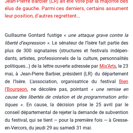
Jean-Pierre Barbier (LR) ait été voté par la majorité des
élus de gauche. Parmi ces derniers, certains assument
leur position, d'autres regrettent...
Guillaume Gon­tard fus­tige
« une attaque grave contre la
liber­té d’ex­pres­sion »
. Le séna­teur de l’I­sère fait par­tie des
plus de 300 signa­taires (struc­tures et fes­ti­vals indé­pen­
dants, artistes, pro­fes­sion­nels de la culture, per­son­na­li­tés
poli­tiques…) de la lettre ouverte adres­sée par
Mix’Arts
, le 23
mai, à Jean-Pierre Bar­bier, pré­sident (LR) du dépar­te­ment
de l’I­sère. L’as­so­cia­tion, orga­ni­sa­trice du fes­ti­val
Bien
l’Bour­geon
, ne déco­lère pas, poin­tant
« une remise en
cause des liber­tés de créa­tion et de pro­gram­ma­tion artis­
tiques »
. En cause, la déci­sion prise le 25 avril par le
conseil dépar­te­men­tal de reje­ter la demande de sub­ven­tion
du fes­ti­val, qui se tient — pour la pre­mière fois — à Gresse-
en-Ver­cors, du jeu­di 29 au same­di 31 mai.