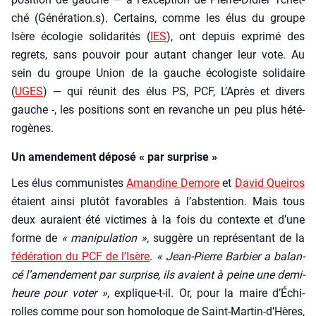
ché (Génération.s). Cer­tains, comme les élus du groupe
Isère éco­lo­gie soli­da­ri­tés (
IES
), ont depuis expri­mé des
regrets, sans pou­voir pour autant chan­ger leur vote. Au
sein du groupe Union de la gauche éco­lo­giste soli­daire
(
UGES
) — qui réunit des élus PS, PCF, L’A­près et divers
gauche -, les posi­tions sont en revanche un peu plus hété­
ro­gènes.
Un amendement déposé « par surprise »
Les élus com­mu­nistes
Aman­dine Demore
et
David Quei­ros
étaient ain­si plu­tôt favo­rables à l’abs­ten­tion. Mais tous
deux auraient été vic­times à la fois du contexte et d’une
forme de
« mani­pu­la­tion »
, sug­gère un repré­sen­tant de la
fédé­ra­tion du PCF de l’I­sère
.
« Jean-Pierre Bar­bier a balan­
cé l’a­men­de­ment par sur­prise, ils avaient à peine une demi-
heure pour voter »
, explique-t-il. Or, pour la maire d’É­chi­
rolles comme pour son homo­logue de Saint-Mar­tin-d’Hères,