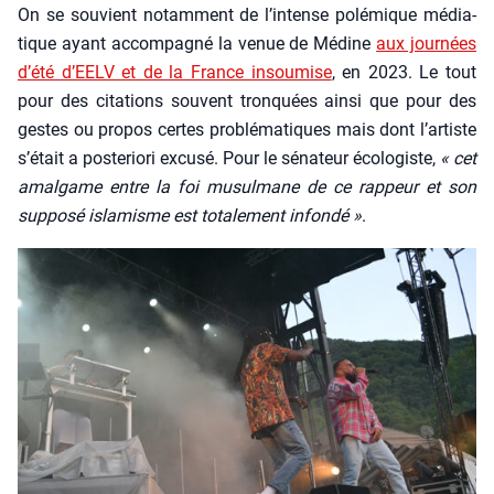
On se sou­vient notam­ment de l’in­tense polé­mique média­
tique ayant accom­pa­gné la venue de Médine
aux jour­nées
d’é­té d’EELV et de la France insou­mise
, en 2023. Le tout
pour des cita­tions sou­vent tron­quées ain­si que pour des
gestes ou pro­pos certes pro­blé­ma­tiques mais dont l’ar­tiste
s’é­tait a pos­te­rio­ri excu­sé. Pour le séna­teur éco­lo­giste,
« cet
amal­game entre la foi musul­mane de ce rap­peur et son
sup­po­sé isla­misme est tota­le­ment infon­dé »
.