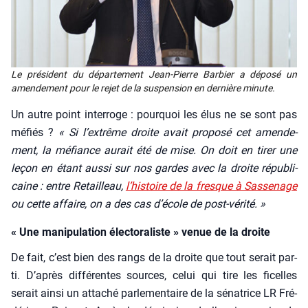
Le pré­sident du dépar­te­ment Jean-Pierre Bar­bier a dépo­sé un
amen­de­ment pour le rejet de la sus­pen­sion en der­nière minute.
Un autre point inter­roge : pour­quoi les élus ne se sont pas
méfiés ?
« Si l’ex­trême droite avait pro­po­sé cet amen­de­
ment, la méfiance aurait été de mise. On doit en tirer une
leçon en étant aus­si sur nos gardes avec la droite répu­bli­
caine : entre Retailleau,
l’his­toire de la fresque à Sas­se­nage
ou cette affaire, on a des cas d’é­cole de post-véri­té. »
« Une manipulation électoraliste » venue de la droite
De fait, c’est bien des rangs de la droite que tout serait par­
ti. D’a­près dif­fé­rentes sources, celui qui tire les ficelles
serait ain­si un atta­ché par­le­men­taire de la séna­trice LR Fré­