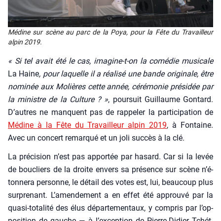
Médine sur scène au parc de la Poya, pour la Fête du Tra­vailleur
alpin 2019.
« Si tel avait été le cas, ima­gine-t-on la comé­die musi­cale
La Haine
, pour laquelle il a réa­li­sé une bande ori­gi­nale, être
nomi­née aux Molières cette année, céré­mo­nie pré­si­dée par
la ministre de la Culture ? »
, pour­suit Guillaume Gon­tard.
D’autres ne manquent pas de rap­pe­ler la par­ti­ci­pa­tion de
Médine à la Fête du Tra­vailleur alpin 2019
, à Fon­taine.
Avec un concert remar­qué et un joli suc­cès à la clé.
La pré­ci­sion n’est pas appor­tée par hasard. Car si la levée
de bou­cliers de la droite envers sa pré­sence sur scène n’é­
ton­ne­ra per­sonne, le détail des votes est, lui, beau­coup plus
sur­pre­nant. L’a­men­de­ment a en effet été approu­vé par la
qua­si-tota­li­té des élus dépar­te­men­taux, y com­pris par l’op­
po­si­tion de gauche — à l’ex­cep­tion de Pierre-Didier Tchét­