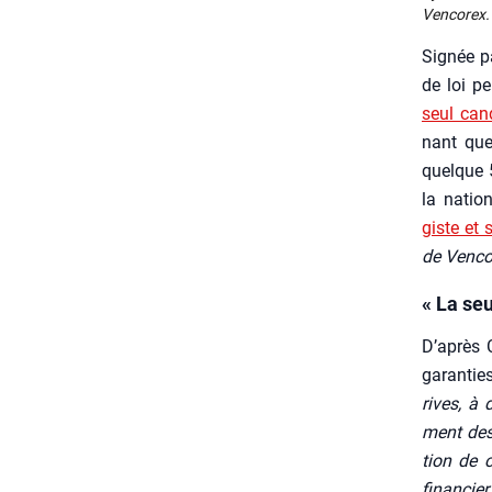
Ven­co­rex
Signée pa
de loi pe
seul can­
nant que
quelque 5
la natio­
giste et 
de Ven­co
« La seu
D’a­près 
garan­tie
rives, à d
ment des 
tion de c
finan­cier