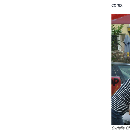
co­rex.
Cyrielle Ch