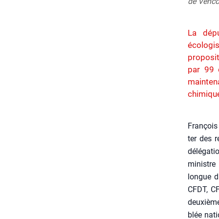
de Venco
La dépu
écologi
proposit
par 99 d
maintena
chimique
Fran­çois
ter des 
délé­ga­t
ministre 
longue 
CFDT, C
deuxième c
blée natio