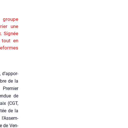
u groupe
rier une
x. Signée
 tout en
ateformes
 d’ap­por­
bre de la
u Pre­mier
fen­due de
laix (CGT,
­tée de la
 l’As­sem­
ire de Ven­