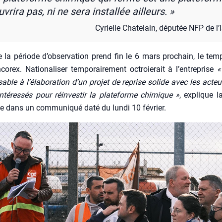
­vri­ra pas, ni ne sera ins­tal­lée ailleurs. »
Cyrielle Cha­te­lain, dépu­tée NFP de l’I
 la période d’ob­ser­va­tion prend fin le 6 mars pro­chain, le te
o­rex. Natio­na­li­ser tem­po­rai­re­ment octroie­rait à l’en­tre­prise
«
­sable à l’élaboration d’un pro­jet de reprise solide avec les acteu
té­res­sés pour réin­ves­tir la pla­te­forme chi­mique »
, explique l
ste dans un com­mu­ni­qué daté du lun­di 10 février.