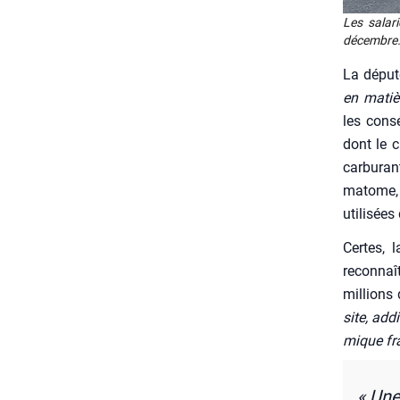
Les sala­r
décembre.
La dépu­t
en matièr
les consé
dont le c
car­bu­ra
ma­tome, 
uti­li­sée
Certes, l
recon­naî
mil­lions
site, add
mique fra
« Une