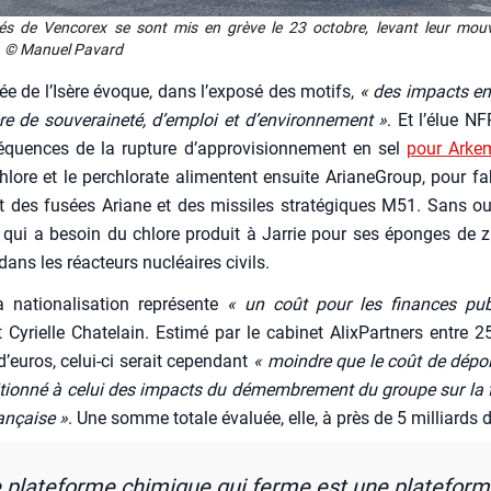
iés de Ven­co­rex se sont mis en grève le 23 octobre, levant leur mou­
 © Manuel Pavard
ée de l’I­sère évoque, dans l’ex­po­sé des motifs,
« des impacts en
e de sou­ve­rai­ne­té, d’emploi et d’environnement »
. Et l’é­lue N
­quences de la rup­ture d’ap­pro­vi­sion­ne­ment en sel
pour Arke­m
hlore et le per­chlo­rate ali­mentent ensuite Aria­ne­Group, pour fab
nt des fusées Ariane et des mis­siles stra­té­giques M51. Sans ou
qui a besoin du chlore pro­duit à Jar­rie pour ses éponges de zi
s dans les réac­teurs nucléaires civils.
a natio­na­li­sa­tion repré­sente
« un coût pour les finances pub
t Cyrielle Cha­te­lain. Esti­mé par le cabi­net Alix­Part­ners entre 
 d’euros, celui-ci serait cepen­dant
« moindre que le coût de dépol­
i­tion­né à celui des impacts du démem­bre­ment du groupe sur la fi
n­çaise »
. Une somme totale éva­luée, elle, à près de 5 mil­liards d
 pla­te­forme chi­mique qui ferme est une pla­te­for