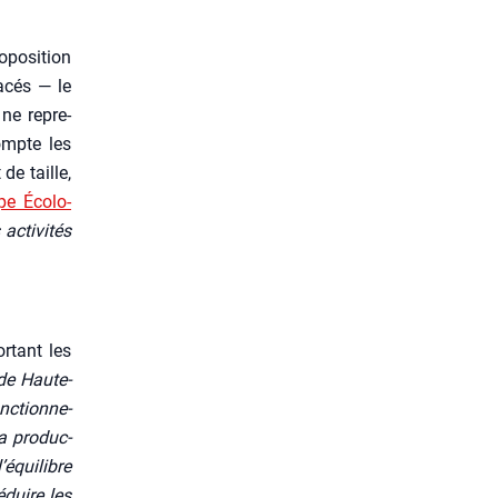
po­si­tion
a­cés — le
 ne repre­
ompte les
de taille,
pe Éco­lo­
cti­vi­tés
­tant les
de Hau­te­
nc­tion­ne­
a pro­duc­
’équilibre
réduire les