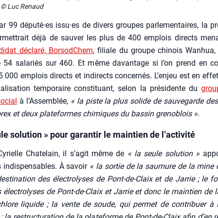
. © Luc Renaud
r 99 député·es issu·es de divers groupes par­le­men­taires, la pro­
r­met­trait déjà de sau­ver les plus de 400 emplois directs men
di­dat décla­ré, Bor­sod­Chem
, filiale du groupe chi­nois Wan­hua,
 54 sala­riés sur 460. Et même davan­tage si l’on prend en c
 000 emplois directs et indi­rects concer­nés. L’en­jeu est en effet 
na­li­sa­tion tem­po­raire consti­tuant, selon la pré­si­dente du
grou
social
à l’As­sem­blée,
« la piste la plus solide de sau­ve­garde des a
­rex et deux pla­te­formes chi­miques du bas­sin gre­no­blois »
.
le solution » pour garantir le maintien de l’activité
Cyrielle Cha­te­lain, il s’a­git même de
« la seule solu­tion »
appor
s indis­pen­sables. À savoir
« la sor­tie de la sau­mure de la mine 
es­ti­na­tion des élec­tro­lyses de Pont-de-Claix et de Jar­rie ; le fo
élec­tro­lyses de Pont-de-Claix et Jar­rie et donc le main­tien de l
hlore liquide ; la vente de soude, qui per­met de contri­buer à l
 ; la restruc­tu­ra­tion de la pla­te­forme de Pont-de-Claix afin d’en 