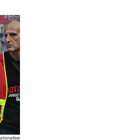
io­na­li­ser