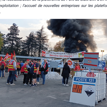
xploitation ; l’ac­cueil de nou­velles entre­prises sur les pla­te­f
.