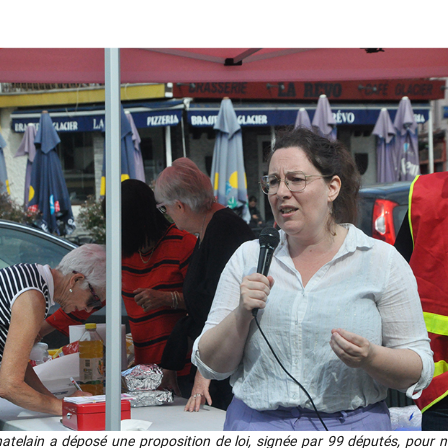
a­te­lain a dépo­sé une pro­po­si­tion de loi, signée par 99 dépu­tés, pour nat