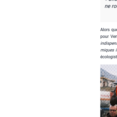
ne rou
Alors que
pour Ven­c
indis­pen
miques in
éco­lo­gi