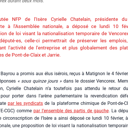
rex durant deux mois.
tée NFP de l'Isère Cyrielle Chatelain, présidente d
ste à l'Assemblée nationale, a déposé ce lundi 10 fév
ion de loi visant la nationalisation temporaire de Vencore
éputé-es, celle-ci permettrait de préserver les emplois,
nt l'activité de l'entreprise et plus globalement des pl
s de Pont-de-Claix et Jarrie.
 Bay­rou a pro­mis aux élus isé­rois, reçus à Mati­gnon le 4 février,
réponses
« sous quinze jours »
dans le dos­sier Ven­co­rex. Mem
ion, Cyrielle Cha­te­lain n’a tou­te­fois pas atten­du le retour d
pour por­ter dans l’a­rène par­le­men­taire la reven­di­ca­tion dé
date
par les syn­di­cats
de la pla­te­forme chi­mique de Pont-de-C
FE-CGC) comme
par l’en­semble des par­tis de gauche
. La dépu
ir­cons­crip­tion de l’I­sère a ain­si dépo­sé ce lun­di 10 février, à
­nale, une pro­po­si­tion de loi visant la natio­na­li­sa­tion tem­po­ra