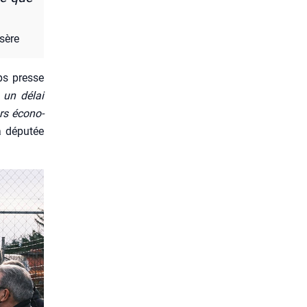
­sère
mps presse
 un délai
rs éco­no­
a dépu­tée