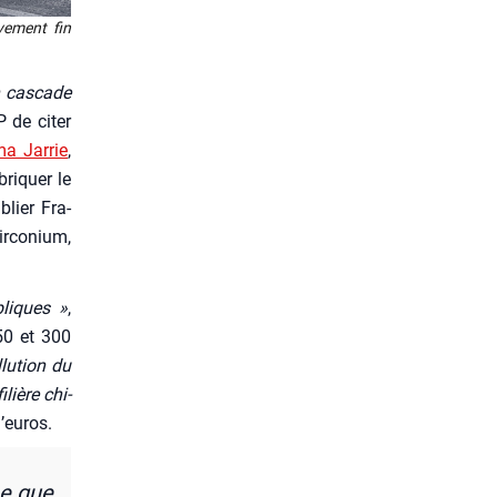
ve­ment fin
 cas­cade
FP de citer
a Jar­rie
,
ri­quer le
blier Fra­
r­co­nium,
liques »
,
250 et 300
lu­tion du
lière chi­
’eu­ros.
me que