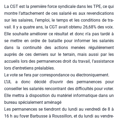
La CGT est la pre­mière force syn­di­cale dans les TPE, ce qui
montre l’at­ta­che­ment de ces sala­rié es aux reven­di­ca­tions
sur les salaires, l’emploi, le temps et les condi­tions de tra­
vail. Il y a quatre ans, la CGT avait obte­nu 26,68% des voix.
Elle sou­haite amé­lio­rer ce résul­tat et donc n’a pas tar­dé à
se mettre en ordre de bataille pour infor­mer les sala­riés
dans la conti­nui­té des actions menées régu­liè­re­ment
auprès de ces der­niers sur le ter­rain, mais aus­si par les
accueils lors des per­ma­nences droit du tra­vail, l’as­sis­tance
lors d’en­tre­tiens préa­lables.
Le vote se fera par cor­res­pon­dance ou élec­tro­ni­que­ment.
L’UL a donc déci­dé d’ou­vrir des per­ma­nences pour
conseiller les sala­riés ren­con­trant des dif­fi­cul­tés pour voter.
Elle met­tra à dis­po­si­tion du maté­riel infor­ma­tique dans un
bureau spé­cia­le­ment amé­na­gé
Les per­ma­nences se tien­dront du lun­di au ven­dre­di de 8 à
16 h au foyer Bar­busse à Rous­sillon, et du lun­di au ven­dre­