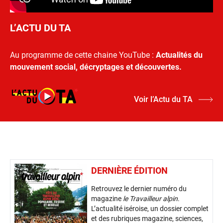
L’ACTU DU TA
Au programme de cette chaine YouTube :
Actualités du
mouvement social, décryptages et découvertes.
Voir l’Actu du TA
DERNIÈRE ÉDITION
Retrouvez le dernier numéro du
magazine
le Travailleur alpin
.
L’actualité iséroise, un dossier complet
et des rubriques magazine, sciences,