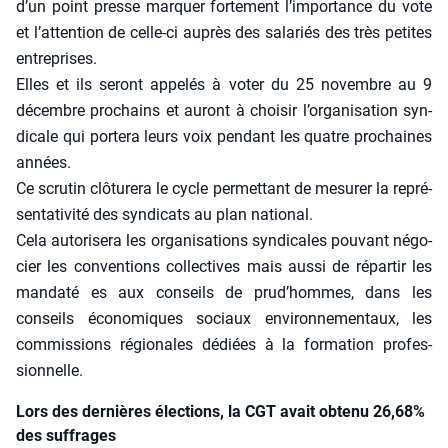
d’un point presse mar­quer for­te­ment l’im­por­tance du vote
et l’at­ten­tion de celle-ci auprès des sala­riés des très petites
entre­prises.
Elles et ils seront appe­lés à voter du 25 novembre au 9
décembre pro­chains et auront à choi­sir l’or­ga­ni­sa­tion syn­
di­cale qui por­te­ra leurs voix pen­dant les quatre pro­chaines
années.
Ce scru­tin clô­tu­re­ra le cycle per­met­tant de mesu­rer la repré­
sen­ta­ti­vi­té des syn­di­cats au plan natio­nal.
Cela auto­ri­se­ra les orga­ni­sa­tions syn­di­cales pou­vant négo­
cier les conven­tions col­lec­tives mais aus­si de répar­tir les
man­da­té es aux conseils de prud’­hommes, dans les
conseils éco­no­miques sociaux envi­ron­ne­men­taux, les
com­mis­sions régio­nales dédiées à la for­ma­tion pro­fes­
sion­nelle.
Lors des dernières élections, la CGT avait obtenu 26,68%
des suffrages