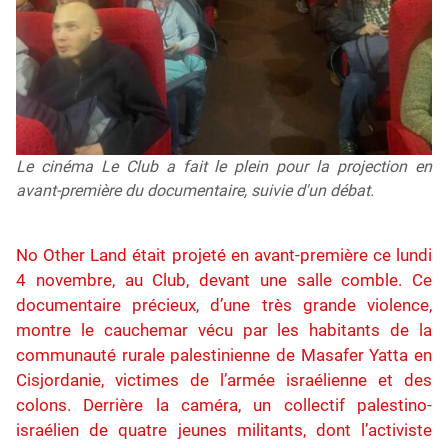
Le cinéma Le Club a fait le plein pour la projection en
avant-première du documentaire, suivie d'un débat.
No Other Land était projeté en avant-première ce lundi
4 novembre, au Club, devant une salle comble. Ce
documentaire précieux, d’une très grande violence,
montre le cauchemar vécu par les habitants de la
communauté rurale palestinienne de Masafer Yatta en
Cisjordanie, victimes de l’armée israélienne et des
colons. Derrière la caméra, un collectif palestino-
israélien de quatre jeunes militants, dont l’activiste