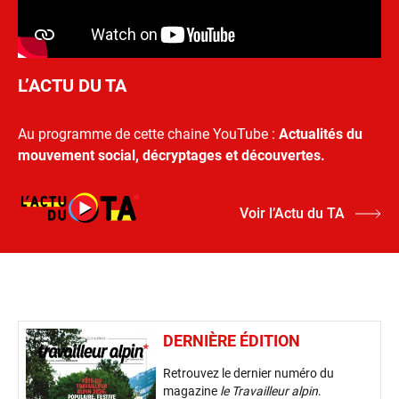
L’ACTU DU TA
Au programme de cette chaine YouTube :
Actualités du
mouvement social, décryptages et découvertes.
Voir l’Actu du TA
DERNIÈRE ÉDITION
Retrouvez le dernier numéro du
magazine
le Travailleur alpin
.