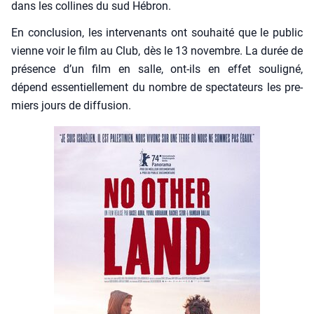
dans les col­lines du sud Hébron.
En conclu­sion, les inter­ve­nants ont sou­hai­té que le public
vienne voir le film au Club, dès le 13 novembre. La durée de
pré­sence d’un film en salle, ont-ils en effet sou­li­gné,
dépend essen­tiel­le­ment du nombre de spec­ta­teurs les pre­
miers jours de dif­fu­sion.