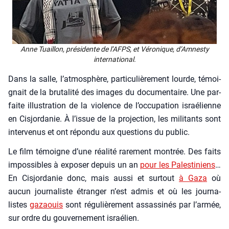
Anne Tuaillon, pré­si­dente de l’AFPS, et Véro­nique, d’Am­nes­ty
inter­na­tio­nal.
Dans la salle, l’atmosphère, par­ti­cu­liè­re­ment lourde, témoi­
gnait de la bru­ta­li­té des images du docu­men­taire. Une par­
faite illus­tra­tion de la vio­lence de l’occupation israé­lienne
en Cis­jor­da­nie. À l’issue de la pro­jec­tion, les mili­tants sont
inter­ve­nus et ont répon­du aux ques­tions du public.
Le film témoigne d’une réa­li­té rare­ment mon­trée. Des faits
impos­sibles à expo­ser depuis un an
pour les Pales­ti­niens
…
En Cis­jor­da­nie donc, mais aus­si et sur­tout
à Gaza
où
aucun jour­na­liste étran­ger n’est admis et où les jour­na­
listes
gazaouis
sont régu­liè­re­ment assas­si­nés par l’armée,
sur ordre du gou­ver­ne­ment israé­lien.