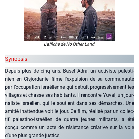
L’af­fiche de
No Other Land
.
Synopsis
Depuis plus de cinq ans, Basel Adra, un acti­viste pales­ti­
nien en Cis­jor­da­nie, filme l’expulsion de sa com­mu­nau­té
par l’occupation israé­lienne qui détruit pro­gres­si­ve­ment les
vil­lages et chasse ses habi­tants. Il ren­contre Yuval, un jour­
na­liste israé­lien, qui le sou­tient dans ses démarches. Une
ami­tié inat­ten­due voit le jour. Ce film, réa­li­sé par un col­lec­
tif pales­ti­no-israé­lien de quatre jeunes mili­tants, a été
conçu comme un acte de résis­tance créa­tive sur la voie
d’une plus grande jus­tice.