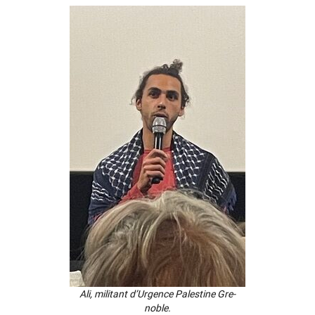
Ali, mili­tant d’Ur­gence Pales­tine Gre­
noble.