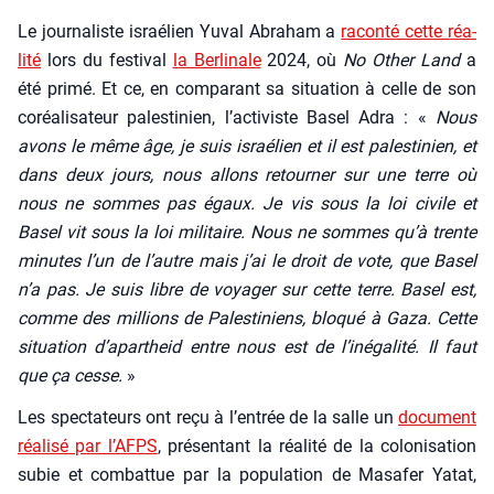
Le jour­na­liste israé­lien Yuval Abra­ham a
racon­té cette réa­
li­té
lors du fes­ti­val
la Ber­li­nale
2024, où
No Other Land
a
été pri­mé. Et ce, en com­pa­rant sa situa­tion à celle de son
coréa­li­sa­teur pales­ti­nien, l’activiste Basel Adra : «
Nous
avons le même âge, je suis israé­lien et il est pales­ti­nien, et
dans deux jours, nous allons retour­ner sur une terre où
nous ne sommes pas égaux. Je vis sous la loi civile et
Basel vit sous la loi mili­taire. Nous ne sommes qu’à trente
minutes l’un de l’autre mais j’ai le droit de vote, que Basel
n’a pas. Je suis libre de voya­ger sur cette terre. Basel est,
comme des mil­lions de Pales­ti­niens, blo­qué à Gaza. Cette
situa­tion d’apartheid entre nous est de l’inégalité. Il faut
que ça cesse.
»
Les spec­ta­teurs ont reçu à l’entrée de la salle un
docu­ment
réa­li­sé par l’AFPS
, pré­sen­tant la réa­li­té de la colo­ni­sa­tion
subie et com­bat­tue par la popu­la­tion de Masa­fer Yatat,