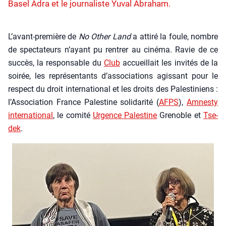
Basel Adra et le journaliste Yuval Abraham.
L’avant-première de
No Other Land
a atti­ré la foule, nombre
de spec­ta­teurs n’ayant pu ren­trer au ciné­ma. Ravie de ce
suc­cès, la res­pon­sable du
Club
accueillait les invi­tés de la
soi­rée, les repré­sen­tants d’associations agis­sant pour le
res­pect du droit inter­na­tio­nal et les droits des Pales­ti­niens :
l’Association France Pales­tine soli­da­ri­té (
AFPS
),
Amnes­ty
inter­na­tio­nal
, le comi­té
Urgence Pales­tine
Gre­noble et
Tse­
dek
.