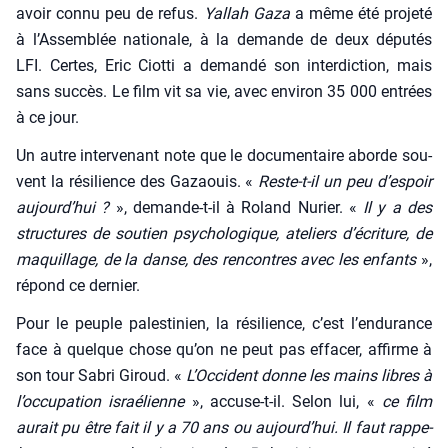
avoir connu peu de refus.
Yal­lah Gaza
a même été pro­je­té
à l’Assemblée natio­nale, à la demande de deux dépu­tés
LFI. Certes, Eric Ciot­ti a deman­dé son inter­dic­tion, mais
sans suc­cès. Le film vit sa vie, avec envi­ron 35 000 entrées
à ce jour.
Un autre inter­ve­nant note que le docu­men­taire aborde sou­
vent la rési­lience des Gazaouis. «
Reste-t-il un peu d’espoir
aujourd’hui ?
», demande-t-il à Roland Nurier. «
Il y a des
struc­tures de sou­tien psy­cho­lo­gique, ate­liers d’écriture, de
maquillage, de la danse, des ren­contres avec les enfants
»,
répond ce der­nier.
Pour le peuple pales­ti­nien, la rési­lience, c’est l’endurance
face à quelque chose qu’on ne peut pas effa­cer, affirme à
son tour Sabri Giroud. «
L’Occident donne les mains libres à
l’occupation israé­lienne
», accuse-t-il. Selon lui, «
ce film
aurait pu être fait il y a 70 ans ou aujourd’hui. Il faut rap­pe­