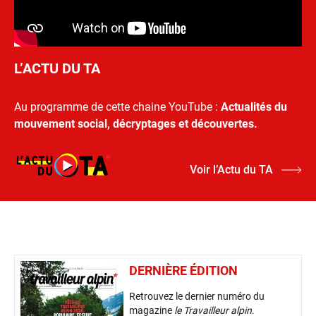
L’ACTU DU TA
Au programme de cette chaine YouTube :
Actualités du
mouvement social, décryptages et découvertes.
Voir l’Actu du TA
DERNIÈRE ÉDITION
Retrouvez le dernier numéro du
magazine
le Travailleur alpin
.