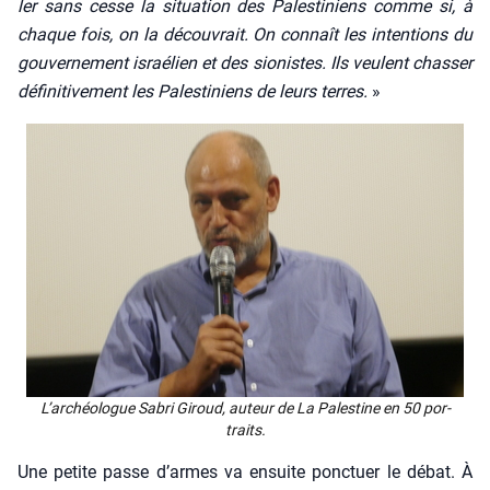
ler sans cesse la situa­tion des Pales­ti­niens comme si, à
chaque fois, on la décou­vrait. On connaît les inten­tions du
gou­ver­ne­ment israé­lien et des sio­nistes. Ils veulent chas­ser
défi­ni­ti­ve­ment les Pales­ti­niens de leurs terres.
»
L’ar­chéo­logue Sabri Giroud, auteur de
La Pales­tine en 50 por­
traits
.
Une petite passe d’armes va ensuite ponc­tuer le débat. À