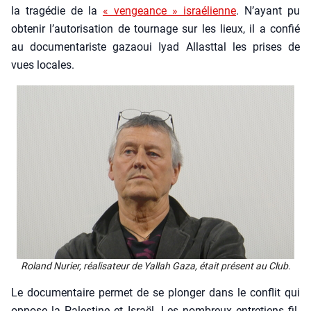
la tra­gé­die de la
« ven­geance » israé­lienne
. N’ayant pu
obte­nir l’autorisation de tour­nage sur les lieux, il a confié
au docu­men­ta­riste gazaoui Iyad Allast­tal les prises de
vues locales.
Roland Nurier, réa­li­sa­teur de
Yal­lah Gaza
, était pré­sent au Club.
Le docu­men­taire per­met de se plon­ger dans le conflit qui
oppose la Pales­tine et Israël. Les nom­breux entre­tiens fil­