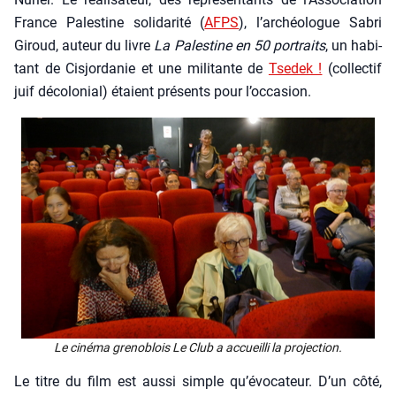
France Pales­tine soli­da­ri­té (
AFPS
), l’archéologue Sabri
Giroud, auteur du livre
La Pales­tine en 50 por­traits
, un habi­
tant de Cis­jor­da­nie et une mili­tante de
Tse­dek !
(col­lec­tif
juif déco­lo­nial) étaient pré­sents pour l’occasion.
Le ciné­ma gre­no­blois Le Club a accueilli la pro­jec­tion.
Le titre du film est aus­si simple qu’évocateur. D’un côté,