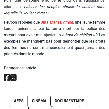
Puis, une per­sonne enfonce le clou dans l’assistance,
criant : «
Lais­sez les peuples choi­sir la socié­té dans
laquelle ils veulent vivre !
»
Peut-on rap­pe­ler que
Jina Mah­sa Ami­ni
, une jeune femme
kurde ira­nienne, a été bat­tue à mort par la police des
mœurs pour avoir mal ajus­ter un «
bout de chif­fon
» ? Les
exemples ne manquent pas pour démon­trer que les droits
des femmes ne sont mal­heu­reu­se­ment qua­si jamais des
prio­ri­tés dans le monde.
Partager cet article
AFPS
CINÉMA
DOCUMENTAIRE