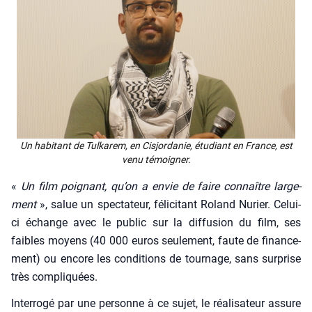
Un habi­tant de Tul­ka­rem, en Cis­jor­da­nie, étu­diant en France, est
venu témoi­gner.
«
Un film poi­gnant, qu’on a envie de faire connaître lar­ge­
ment
», salue un spec­ta­teur, féli­ci­tant Roland Nurier. Celui-
ci échange avec le public sur la dif­fu­sion du film, ses
faibles moyens (40 000 euros seule­ment, faute de finan­ce­
ment) ou encore les condi­tions de tour­nage, sans sur­prise
très com­pli­quées.
Inter­ro­gé par une per­sonne à ce sujet, le réa­li­sa­teur assure