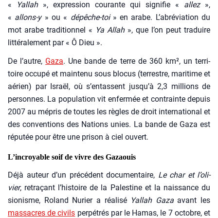
«
Yal­lah
», expres­sion cou­rante qui signi­fie «
allez
»,
«
allons‑y
» ou «
dépêche-toi
» en arabe. L’abréviation du
mot arabe tra­di­tion­nel «
Ya Allah
», que l’on peut tra­duire
lit­té­ra­le­ment par « Ô Dieu ».
De l’autre,
Gaza
. Une bande de terre de 360 km², un ter­ri­
toire occu­pé et main­te­nu sous blo­cus (ter­restre, mari­time et
aérien) par Israël, où s’en­tassent jusqu’à 2,3 mil­lions de
per­sonnes. La popu­la­tion vit enfer­mée et contrainte depuis
2007 au mépris de toutes les règles de droit inter­na­tio­nal et
des conven­tions des Nations unies. La bande de Gaza est
répu­tée pour être une pri­son à ciel ouvert.
L’incroyable soif de vivre des Gazaouis
Déjà auteur d’un pré­cé­dent docu­men­taire,
Le char et l’o­li­
vier
, retra­çant l’his­toire de la Pales­tine et la nais­sance du
sio­nisme, Roland Nurier a réa­li­sé
Yal­lah Gaza
avant les
mas­sacres de civils
per­pé­trés par le Hamas, le 7 octobre, et