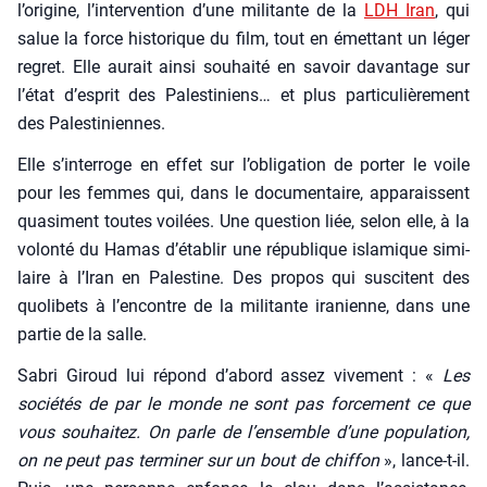
l’origine, l’intervention d’une mili­tante de la
LDH Iran
, qui
salue la force his­to­rique du film, tout en émet­tant un léger
regret. Elle aurait ain­si sou­hai­té en savoir davan­tage sur
l’état d’esprit des Pales­ti­niens… et plus par­ti­cu­liè­re­ment
des Pales­ti­niennes.
Elle s’interroge en effet sur l’obligation de por­ter le voile
pour les femmes qui, dans le docu­men­taire, appa­raissent
qua­si­ment toutes voi­lées. Une ques­tion liée, selon elle, à la
volon­té du Hamas d’établir une répu­blique isla­mique simi­
laire à l’Iran en Pales­tine. Des pro­pos qui sus­citent des
quo­li­bets à l’encontre de la mili­tante ira­nienne, dans une
par­tie de la salle.
Sabri Giroud lui répond d’abord assez vive­ment : «
Les
socié­tés de par le monde ne sont pas for­ce­ment ce que
vous sou­hai­tez. On parle de l’ensemble d’une popu­la­tion,
on ne peut pas ter­mi­ner sur un bout de chif­fon
», lance-t-il.