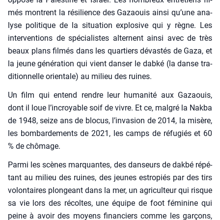
més montrent la rési­lience des Gazaouis ain­si qu’une ana­
lyse poli­tique de la situa­tion explo­sive qui y règne. Les
inter­ven­tions de spé­cia­listes alternent ain­si avec de très
beaux plans fil­més dans les quar­tiers dévas­tés de Gaza, et
la jeune géné­ra­tion qui vient dan­ser le dab­ké (la danse tra­
di­tion­nelle orien­tale) au milieu des ruines.
Un film qui entend rendre leur huma­ni­té aux Gazaouis,
dont il loue l’incroyable soif de vivre. Et ce, mal­gré la Nak­ba
de 1948, seize ans de blo­cus, l’in­va­sion de 2014, la misère,
les bom­bar­de­ments de 2021, les camps de réfu­giés et 60
% de chô­mage.
Par­mi les scènes mar­quantes, des dan­seurs de dak­bé répé­
tant au milieu des ruines, des jeunes estro­piés par des tirs
volon­taires plon­geant dans la mer, un agri­cul­teur qui risque
sa vie lors des récoltes, une équipe de foot fémi­nine qui
peine à avoir des moyens finan­ciers comme les gar­çons,