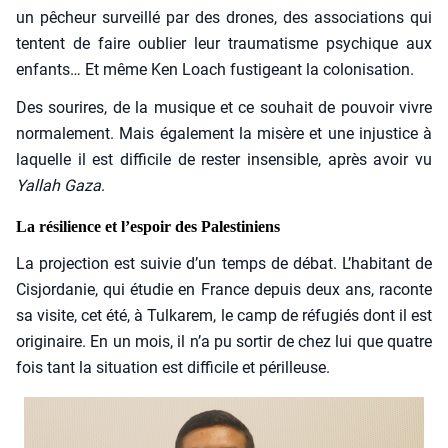
un pêcheur sur­veillé par des drones, des asso­cia­tions qui
tentent de faire oublier leur trau­ma­tisme psy­chique aux
enfants… Et même Ken Loach fus­ti­geant la colo­ni­sa­tion.
Des sou­rires, de la musique et ce sou­hait de pou­voir vivre
nor­ma­le­ment. Mais éga­le­ment la misère et une injus­tice à
laquelle il est dif­fi­cile de res­ter insen­sible, après avoir vu
Yal­lah Gaza
.
La résilience et l’espoir des Palestiniens
La pro­jec­tion est sui­vie d’un temps de débat. L’habitant de
Cis­jor­da­nie, qui étu­die en France depuis deux ans, raconte
sa visite, cet été, à Tul­ka­rem, le camp de réfu­giés dont il est
ori­gi­naire. En un mois, il n’a pu sor­tir de chez lui que quatre
fois tant la situa­tion est dif­fi­cile et périlleuse.