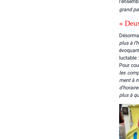
l’ensembl
grand pas
« Deux
Désor­mai
plus à l’h
évo­quan
luc­table 
Pour cou­
les com­
ment à ma
d’horaire
plus à qu