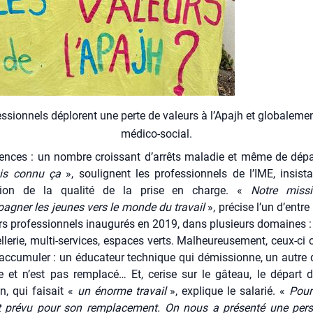
s­sion­nels déplorent une perte de valeurs à l’A­pa­jh et glo­ba­le­me
médi­co-social.
ences : un nombre crois­sant d’arrêts mala­die et même de dép
is connu ça
», sou­lignent les pro­fes­sion­nels de l’IME, insis­t
­tion de la qua­li­té de la prise en charge. «
Notre mis­si
agner les jeunes vers le monde du tra­vail
», pré­cise l’un d’entre
ers pro­fes­sion­nels inau­gu­rés en 2019, dans plu­sieurs domaines : 
l­le­rie, mul­ti-ser­vices, espaces verts. Mal­heu­reu­se­ment, ceux-ci
’accumuler : un édu­ca­teur tech­nique qui démis­sionne, un autre 
te et n’est pas rem­pla­cé… Et, cerise sur le gâteau, le départ 
on, qui fai­sait «
un énorme tra­vail
», explique le sala­rié. «
Pour 
t pré­vu pour son rem­pla­ce­ment. On nous a pré­sen­té une per