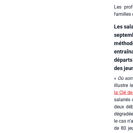
Les prof
familles 
Les sal
septemb
méthode
entraîn
départs
des jeu
«
Où sont
illustre l
la Clé de
sala­riés
deux débr
dégra­dé
le cas n’
de 80 jeu