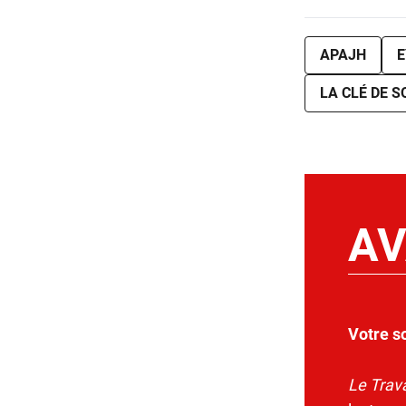
APAJH
E
LA CLÉ DE S
AV
Votre s
Le Trava