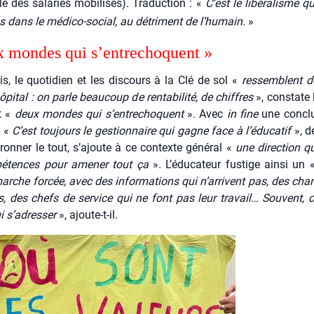
e des sala­riés mobi­li­sés). Tra­duc­tion : «
C’est le libé­ra­lisme q
 dans le médi­co-social, au détri­ment de l’humain.
»
 mondes qui s’entrechoquent »
s, le quo­ti­dien et les dis­cours à la Clé de sol «
res­semblent d
ôpital : on parle beau­coup de ren­ta­bi­li­té, de chiffres
», constate l
t «
deux mondes qui s’entrechoquent
». Avec
in fine
une conclu­
: «
C’est tou­jours le ges­tion­naire qui gagne face à l’éducatif
», dé
ron­ner le tout, s’ajoute à ce contexte géné­ral «
une direc­tion q
pé­tences pour ame­ner tout ça
». L’éducateur fus­tige ain­si un
rche for­cée, avec des infor­ma­tions qui n’arrivent pas, des cha
s, des chefs de ser­vice qui ne font pas leur tra­vail… Sou­vent, 
i s’adresser
», ajoute-t-il.