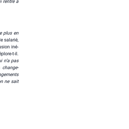
ui rentre à
e plus en
e sala­rié,
sion iné­
plore-t-il.
ui n’a pas
 «
chan­ge­
n­ge­ments
on ne sait