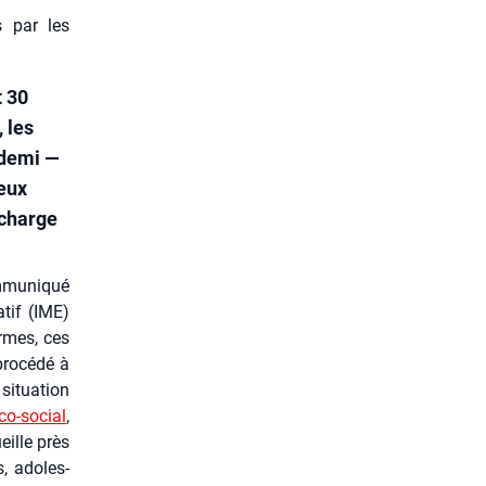
s par les
t 30
 les
 demi —
reux
 charge
­mu­ni­qué
a­tif (IME)
ermes, ces
ro­cé­dé à
situa­tion
co-social
,
eille près
, ado­les­