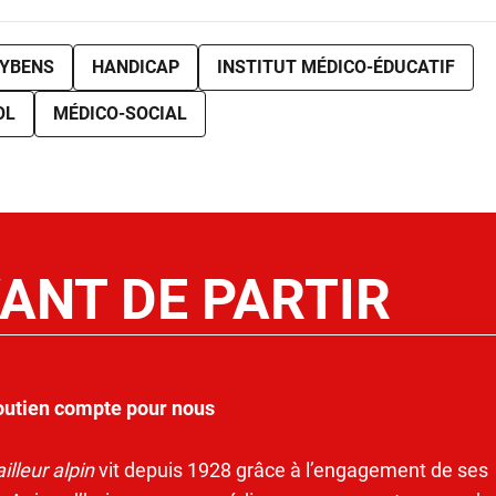
YBENS
HANDICAP
INSTITUT MÉDICO-ÉDUCATIF
OL
MÉDICO-SOCIAL
ANT DE PARTIR
outien compte pour nous
illeur alpin
vit depuis 1928 grâce à l’engagement de ses