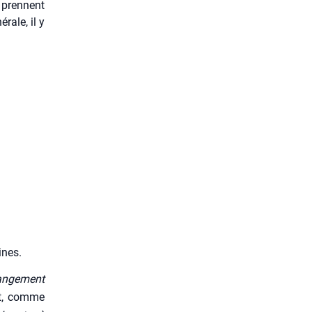
s prennent
rale, il y
ines.
n­ge­ment
ent, comme