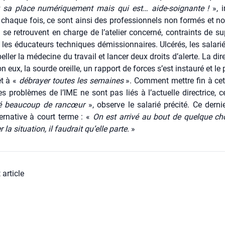
t sa place numé­ri­que­ment mais qui est… aide-soi­gnante !
», ir
À chaque fois, ce sont ain­si des pro­fes­sion­nels non for­més et no
i se retrouvent en charge de l’atelier concer­né, contraints de su
les édu­ca­teurs tech­niques démis­sion­naires. Ulcé­rés, les sala­rié
pel­ler la méde­cine du tra­vail et lan­cer deux droits d’alerte. La dire
n eux, la sourde oreille, un rap­port de forces s’est ins­tau­ré et le 
êt à «
débrayer toutes les semaines
». Com­ment mettre fin à cet
es pro­blèmes de l’IME ne sont pas liés à l’actuelle direc­trice, c
li­sé beau­coup de ran­cœur
», observe le sala­rié pré­ci­té. Ce der­ni
ernative à court terme : «
On est arri­vé au bout de quelque ch
 la situa­tion, il fau­drait qu’elle parte.
»
 article