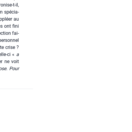
o­nise-t-il,
n spé­cia­
p­pléer au
s ont fini
c­tion fai­
per­son­nel
te crise ?
elle-ci «
a
er ne voit
ose. Pour