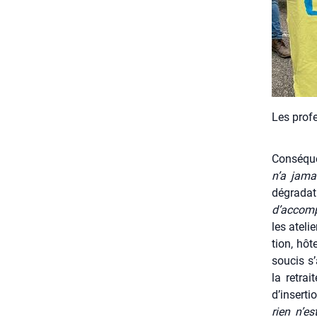
Les pro­fe
Consé­qu
n’a jama
dégra­da
d’accomp
les ate­li
tion, hôte
sou­cis s
la retrai
d’inserti
rien n’es