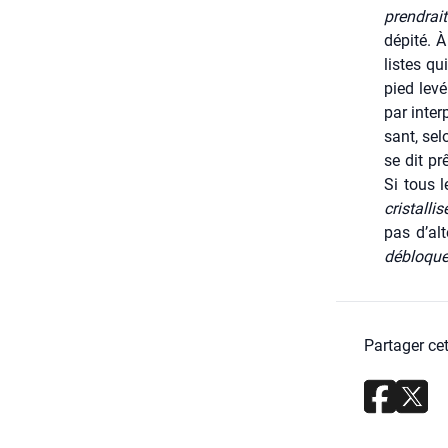
pren­drai
dépi­té. 
listes qu
pied levé 
par inter­
sant, selo
se dit pr
Si tous l
cris­tal­
pas d’alt
déblo­quer
Partager cet