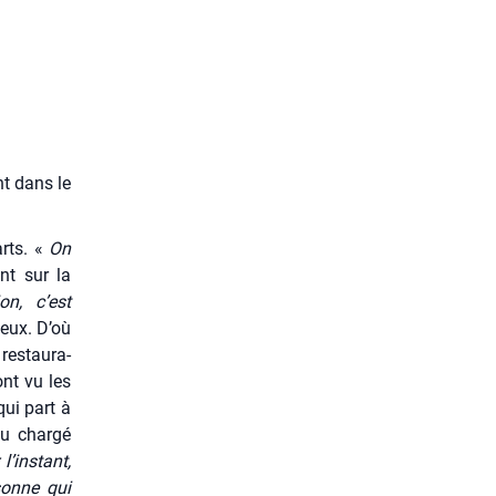
nt dans le
arts. «
On
ant sur la
on, c’est
 eux. D’où
res­tau­ra­
 ont vu les
qui part à
du char­gé
l’instant,
­sonne qui