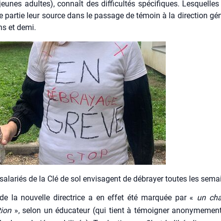
jeunes adultes), connaît des dif­fi­cul­tés spé­ci­fiques. Les­quelle
 par­tie leur source dans le pas­sage de témoin à la direc­tion géné­
ns et demi.
sala­riés de la Clé de sol envi­sagent de débrayer toutes les sema
 de la nou­velle direc­trice a en effet été mar­quée par «
un cha
tion
», selon un édu­ca­teur (qui tient à témoi­gner ano­ny­me­m