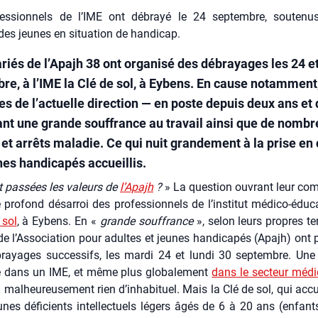
essionnels de l’IME ont débrayé le 24 septembre, soutenu
des jeunes en situation de handicap.
ariés de l’Apajh 38 ont organisé des débrayages les 24 e
re, à l’IME la Clé de sol, à Eybens. En cause notamment,
s de l’actuelle direction — en poste depuis deux ans et
ant une grande souffrance au travail ainsi que de nomb
 et arrêts maladie. Ce qui nuit grandement à la prise en
nes handicapés accueillis.
 pas­sées les valeurs de
l’Apajh
?
» La ques­tion ouvrant leur com
e pro­fond désar­roi des pro­fes­sion­nels de l’institut médi­co-édu­c
 sol
, à Eybens. En «
grande souf­france
», selon leurs propres t
 de l’Association pour adultes et jeunes han­di­ca­pés (Apa­jh) ont p
ayages suc­ces­sifs, les mar­di 24 et lun­di 30 sep­tembre. Une 
e dans un IME, et même plus glo­ba­le­ment
dans le sec­teur médi­
a mal­heu­reu­se­ment rien d’inhabituel. Mais la Clé de sol, qui accu
nes défi­cients intel­lec­tuels légers âgés de 6 à 20 ans (enfants