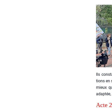
Ils const
tions en s
mieux qu’
adap­tée,
Acte 2 