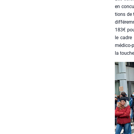
en concur
tions de t
dif­fé­re
183€ pour
le cadre 
médi­co-p
la tou­che