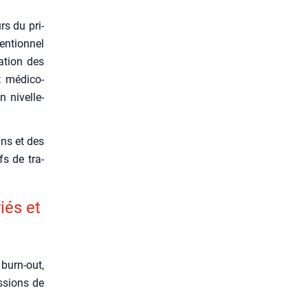
s du pri­
n­tion­nel
a­tion des
t médi­co-
 nivel­le­
ans et des
fs de tra­
iés et
 burn-out,
s­sions de