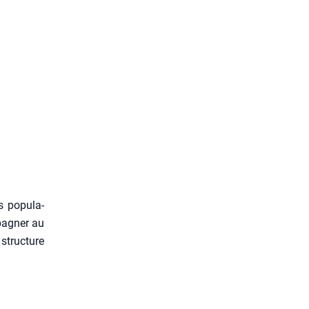
s popu­la­
­pa­gner au
struc­ture