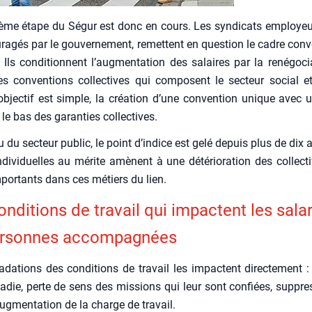
ème étape du Ségur est donc en cours. Les syn­di­cats employeur
­ra­gés par le gou­ver­ne­ment, remettent en ques­tion le cadre conve
Ils condi­tionnent l’aug­men­ta­tion des salaires par la rené­go­ci
ntes conven­tions col­lec­tives qui com­posent le sec­teur social e
’objectif est simple, la créa­tion d’une conven­tion unique avec un
le bas des garan­ties col­lec­tives.
 du sec­teur public, le point d’in­dice est gelé depuis plus de dix 
di­vi­duelles au mérite amènent à une dété­rio­ra­tion des col­lec­ti
impor­tants dans ces métiers du lien.
ndi­tions de tra­vail qui impactent les sala­r
er­sonnes accom­pa­gnées
­da­tions des condi­tions de tra­vail les impactent direc­te­ment :
a­die, perte de sens des mis­sions qui leur sont confiées, sup­pre
ug­men­ta­tion de la charge de tra­vail.