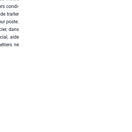
urs condi­
de trai­ter
eur poste.
cier, dans
ial, aide
métiers ne