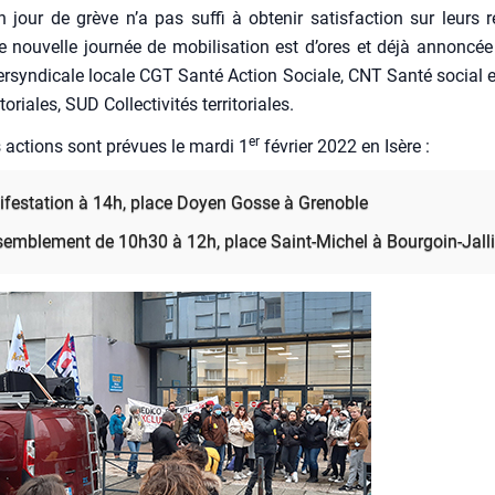
n jour de grève n’a pas suf­fi à obte­nir satis­fac­tion sur leurs re
e nou­velle jour­née de mobi­li­sa­tion est d’ores et déjà annon­cée 
r­syn­di­cale locale CGT San­té Action Sociale, CNT San­té social et c
i­to­riales, SUD Col­lec­ti­vi­tés ter­ri­to­riales.
er
s actions sont pré­vues le mar­di 1
février 2022 en Isère :
­fes­ta­tion à 14h, place Doyen Gosse à Gre­noble
sem­ble­ment de 10h30 à 12h, place Saint-Michel à Bour­goin-Jal­l