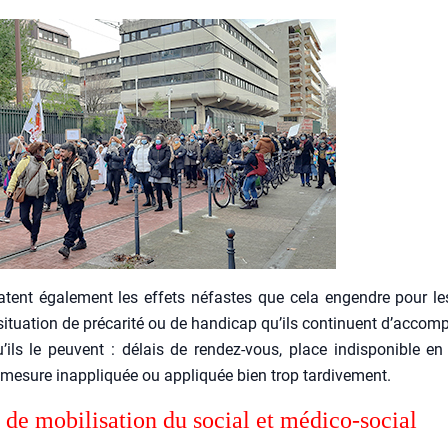
atent éga­le­ment les effets néfastes que cela engendre pour le
itua­tion de pré­ca­ri­té ou de han­di­cap qu’ils conti­nuent d’ac­com
ils le peuvent : délais de ren­dez-vous, place indis­po­nible en 
 mesure inap­pli­quée ou appli­quée bien trop tar­di­ve­ment.
de mobi­li­sa­tion du social et médi­co-social