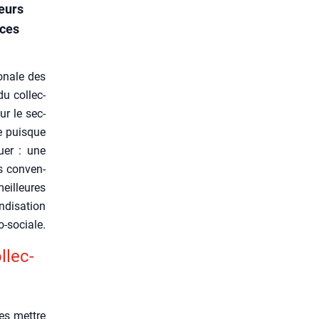
leurs
ices
o­nale des
u col­lec­
our le sec­
ie puisque
uer : une
es conven­
meilleures
di­sa­tion
o-sociale.
l­lec­
 les mettre