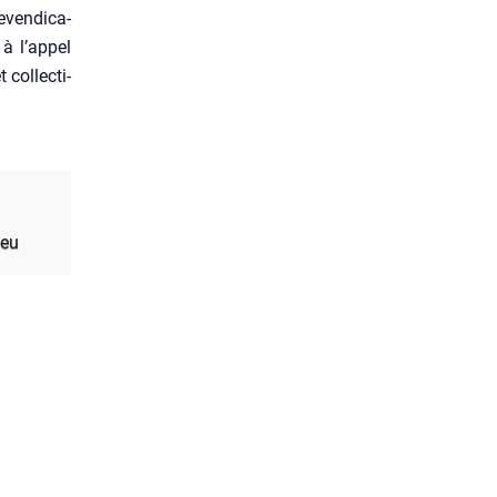
ven­di­ca­
à l’ap­pel
ol­lec­ti­
ieu