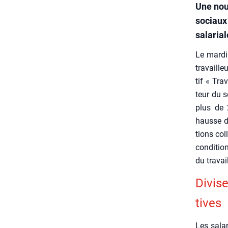
Une nou
sociaux
salarial
Le mar­di
tra­vaill
tif « Tra­
teur du s
plus de 
hausse de
tions col­
condi­tio
du tra­va
Divi­s
tives
Les sala­r