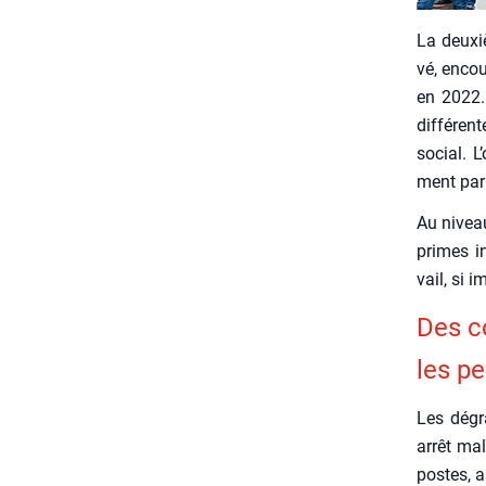
La deuxi
vé, encou
en 2022. 
dif­fé­re
social. L
ment par 
Au niveau
primes in
vail, si 
Des co
les p
Les dégra
arrêt mal
postes, a