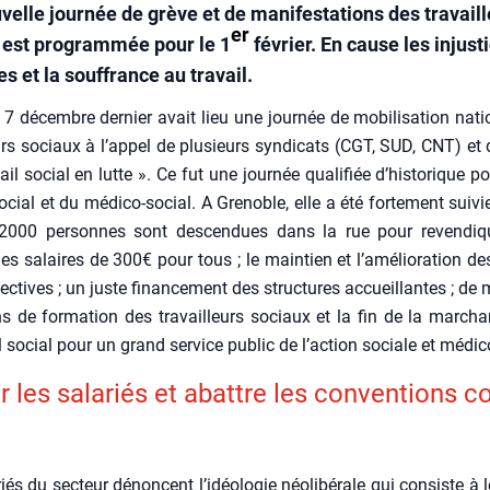
velle journée de grève et de manifestations des travail
er
 est programmée pour le 1
février. En cause les injust
es et la souffrance au travail.
 7 décembre der­nier avait lieu une jour­née de mobi­li­sa­tion nati
eurs sociaux à l’ap­pel de plu­sieurs syn­di­cats (CGT, SUD, CNT) et d
vail social en lutte ». Ce fut une jour­née qua­li­fiée d’his­to­rique p
ocial et du médi­co-social. A Gre­noble, elle a été for­te­ment sui­v
2000 per­sonnes sont des­cen­dues dans la rue pour reven­di­q
s salaires de 300€ pour tous ; le main­tien et l’a­mé­lio­ra­tion d
lec­tives ; un juste finan­ce­ment des struc­tures accueillantes ; de 
ns de for­ma­tion des tra­vailleurs sociaux et la fin de la mar­chan­
il social pour un grand ser­vice public de l’ac­tion sociale et médi­c
er les sala­riés et abattre les conven­tions co
iés du sec­teur dénoncent l’i­déo­lo­gie néo­li­bé­rale qui consiste à