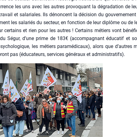
­rence les uns avec les autres pro­vo­quant la dégra­da­tion de le
ra­vail et sala­riales. Ils dénoncent la déci­sion du gou­ver­ne­ment 
m­ment les sala­riés du sec­teur, en fonc­tion de leur diplôme ou de l
 cer­tains et rien pour les autres ! Cer­tains métiers vont béné­fi­
du Ségur, d’une prime de 183€ (accom­pa­gnant édu­ca­tif et soc
sy­cho­lo­gique, les métiers para­mé­di­caux), alors que d’autres 
­ront pas (édu­ca­teurs, ser­vices géné­raux et admi­nis­tra­tifs).