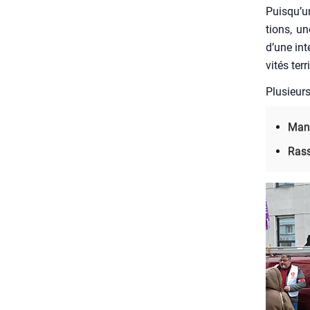
Puis­qu’u
tions, un
d’une inte
vi­tés ter­r
Plu­sieur
Mani
Ras­