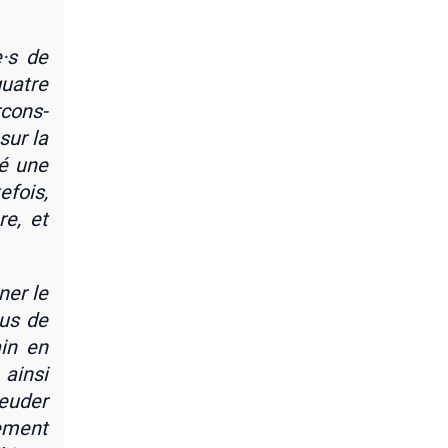
e·s de
quatre
­cons­
 sur la
ré une
­fois,
re, et
ner le
lus de
ain en
ain­si
eu­der
e­ment