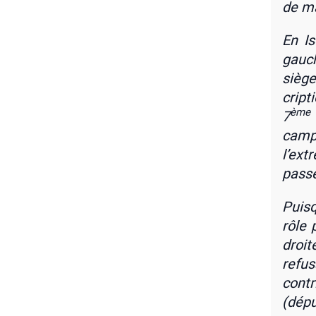
de ma
En Is
gauch
siège
crip­t
ème
7
cam­p
l’ext
passe
Puisqu
rôle p
droit
refu­
contr
(dép