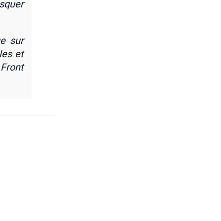
s­quer
e sur
lles et
 Front