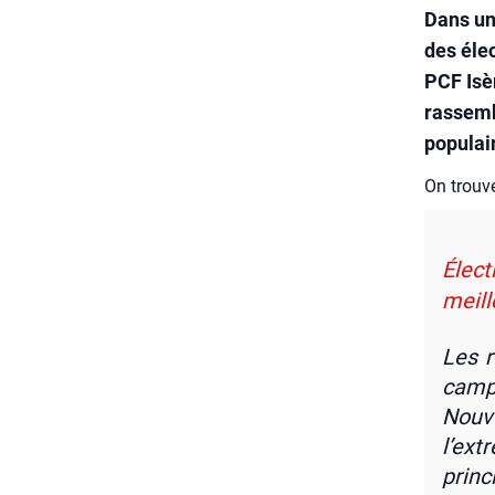
Dans un
des éle
PCF Isèr
rassemb
populair
On trou­ve
Élect
meill
Les r
cam­p
Nou­
l’ext
prin­c