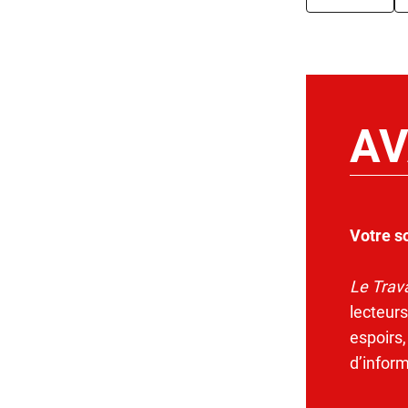
AV
Votre s
Le Trava
lecteurs
espoirs,
d’infor