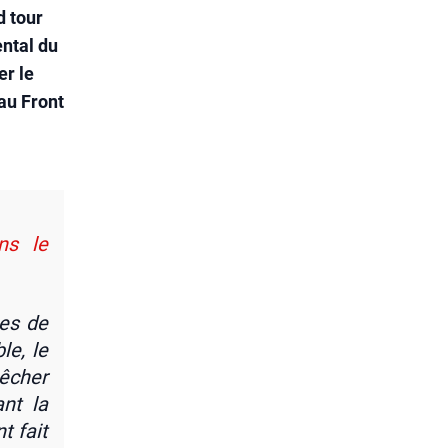
d tour
ental du
er le
au Front
ons le
nes de
le, le
êcher
ant la
nt fait