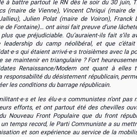
lé à battre par­tout le RN dès le soir du 30 juin, Th
s (maire de Vienne), Vincent Chri­qui (maire de
Jal­lieu), Julien Polat (maire de Voi­ron), Franck 
e de Fon­taine)… ont ain­si fait preuve d’une lâche­té
 plus que pré­ju­di­ciable. Qu’auraient-ils fait s’ils a
 lea­der­ship du camp néo­li­bé­ral, et que c’était
dat·e·s qui étaient arrivé·e·s troi­sièmes avec la pos­
de se main­te­nir en tri­an­gu­laire ? Fort heu­reu­se­me
di­dates Renaissance/Modem ont quant à elles t
a res­pon­sa­bi­li­té du désis­te­ment répu­bli­cain, per­m
éer les condi­tions du bar­rage répu­bli­cain.
ilitant·e·s et les élu·e·s com­mu­nistes n’ont pas
eurs efforts, et ont par­tout été des che­villes ouv
du Nou­veau Front Popu­laire que du front répu­bli
un temps record, le Par­ti Com­mu­niste a su mett
i­sa­tion et son expé­rience au ser­vice de la mobi­li­s