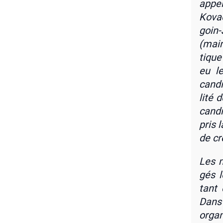
appe­
Kovac
goin-
(mair
tique
eu le
candi
li­té 
can­
pris l
de cr
Les m
gés l
tant 
Dans 
orga­n