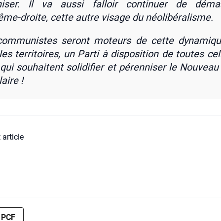
ni­ser. Il va aus­si fal­loir conti­nuer de déma
rême-droite, cette autre visage du néo­li­bé­ra­lisme.
com­mu­nistes seront moteurs de cette dyna­miqu
es ter­ri­toires, un Par­ti à dis­po­si­tion de toutes ce
qui sou­haitent soli­di­fier et péren­ni­ser le Nou­veau
aire !
 article
PCF