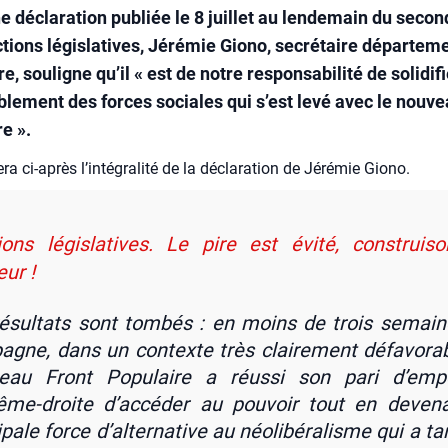
e déclaration publiée le 8 juillet au lendemain du secon
ctions législatives, Jérémie Giono, secrétaire départem
e, souligne qu’il « est de notre responsabilité de solidifi
lement des forces sociales qui s’est levé avec le nouve
e ».
­ra ci-après l’in­té­gra­li­té de la décla­ra­tion de Jéré­mie Gio­no.
ions législatives. Le pire est évité, construis
eur !
ésul­tats sont tom­bés : en moins de trois semai
agne, dans un contexte très clai­re­ment défa­vo­rab
veau Front Popu­laire a réus­si son pari d’emp
rême-droite d’accéder au pou­voir tout en deve­n
i­pale force d’alternative au néo­li­bé­ra­lisme qui a ta