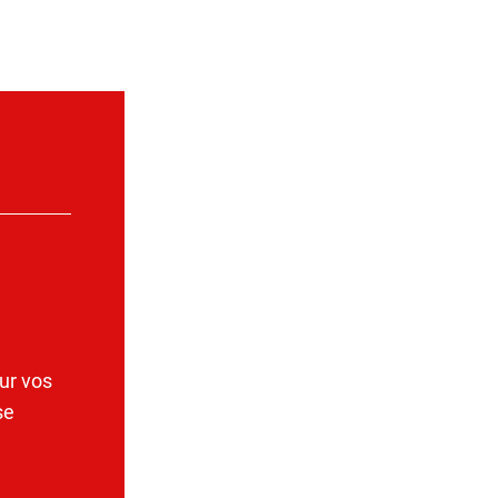
ur vos
se