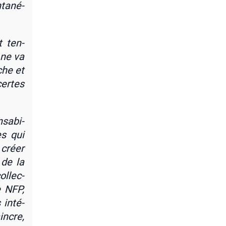
ta­né­
t ten­
 ne va
che et
certes
sa­bi­
es qui
 créer
 de la
l­lec­
e NFP,
 inté­
incre,