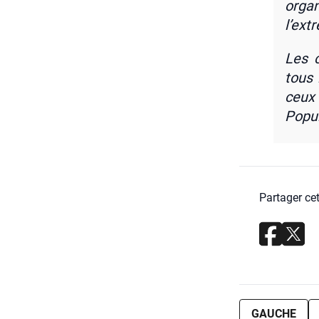
orga­
l’ext
Les 
tous l
ceux 
Popu­l
Partager cet
GAUCHE