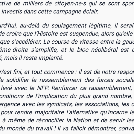
ec­tive de mil­liers de citoyen·ne·s qui se sont spon­
inves­tis dans cette cam­pagne éclair.
rd’hui, au-delà du sou­la­ge­ment légi­time, il serai
de croire que l’Histoire est sus­pen­due, alors qu’elle
 que s’accélérer. La course de vitesse entre la gau
rême-droite s’amplifie, et le bloc néo­li­bé­ral est 
é, mais il reste implan­té.
n’est fini, et tout com­mence : il est de notre res­pon­
 de soli­di­fier le ras­sem­ble­ment des forces social
 levé avec le NFP. Ren­for­cer ce ras­sem­ble­ment,
ondi­tions de l’implication du plus grand nombre,
r­gence avec les syn­di­cats, les asso­cia­tions, les co
 pour rendre majo­ri­taire l’alternative qu’incarne l
 à même de récon­ci­lier la Nation et de ser­vir les
du monde du tra­vail ! Il va fal­loir démon­trer, conva