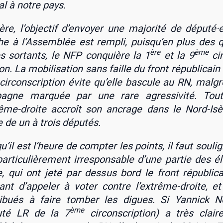
l à notre pays.
ère, l’objectif d’envoyer une majo­ri­té de député·
e à l’Assemblée est rem­pli, puisqu’en plus des 
ère
ème
s sor­tants, le NFP conquière la 1
et la 9
cir
ion. La mobi­li­sa­tion sans faille du front répu­bli­cain
cir­cons­crip­tion évite qu’elle bas­cule au RN, mal­g
agne mar­quée par une rare agres­si­vi­té. Tou­te
rême-droite accroît son ancrage dans le Nord-Isè
 de un à trois dépu­tés.
’il est l’heure de comp­ter les points, il faut sou­li­g
ar­ti­cu­liè­re­ment irres­pon­sable d’une par­tie des é
e, qui ont jeté par des­sus bord le front répu­bli­c
sant d’appeler à voter contre l’extrême-droite, et 
i­bués à faire tom­ber les digues. Si Yan­nick N
ème
u­té LR de la 7
cir­cons­crip­tion) a très clai­r