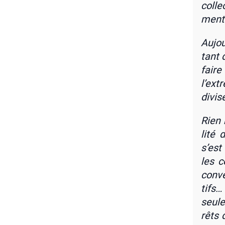
col­l
ment 
Aujou
tant 
faire
l’ext
divi­s
Rien 
li­té
s’est
les c
conve
tifs…
seule
rêts 