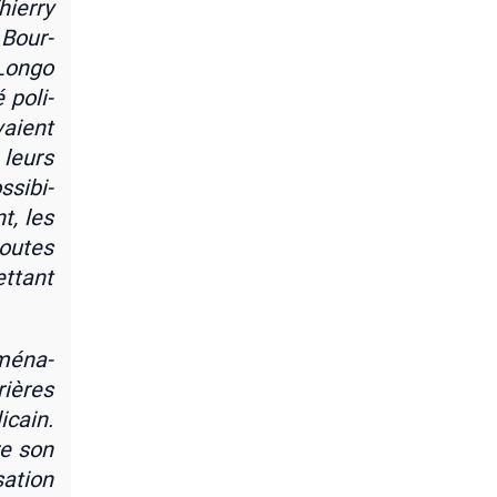
ier­ry
 Bour­
Lon­go
 poli­
vaient
 leurs
si­bi­
nt, les
outes
et­tant
 ména­
rières
­cain.
re son
a­tion