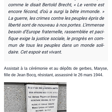
comme le disait Ber­told Brecht, « Le ventre est
encore fécond, d’où a sur­gi la bête immonde. »
La guerre, les crimes contre les peuples épris de
liber­té sont de nou­veau à nos portes. L’im­mense
besoin d’Eu­rope fra­ter­nelle, ras­sem­blée et paci­
fique exige la jus­tice sociale, le pro­grès en com­
mun de tous les peuples dans un monde soli­
daire. Cet espoir est vivant.
Assis­tait à la céré­mo­nie et au dépôts de gerbes, Maryse,
fille de Jean Bocq, résis­tant, assas­si­né le 26 mars 1944.