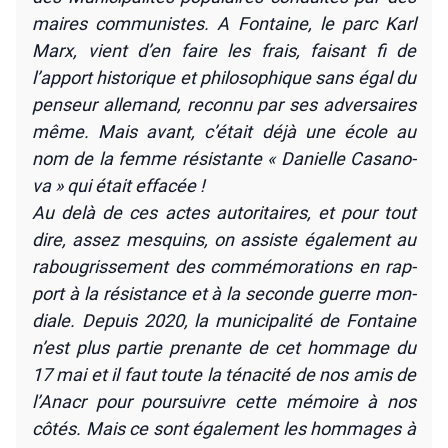
maires com­mu­nistes. A Fon­taine, le parc Karl
Marx, vient d’en faire les frais, fai­sant fi de
l’apport his­to­rique et phi­lo­so­phique sans égal du
pen­seur alle­mand, recon­nu par ses adver­saires
même. Mais avant, c’était déjà une école au
nom de la femme résis­tante « Danielle Casa­no­
va » qui était effa­cée !
Au delà de ces actes auto­ri­taires, et pour tout
dire, assez mes­quins, on assiste éga­le­ment au
rabou­gris­se­ment des com­mé­mo­ra­tions en rap­
port à la résis­tance et à la seconde guerre mon­
diale. Depuis 2020, la muni­ci­pa­li­té de Fon­taine
n’est plus par­tie pre­nante de cet hom­mage du
17 mai et il faut toute la téna­ci­té de nos amis de
l’Anacr pour pour­suivre cette mémoire à nos
côtés. Mais ce sont éga­le­ment les hom­mages à