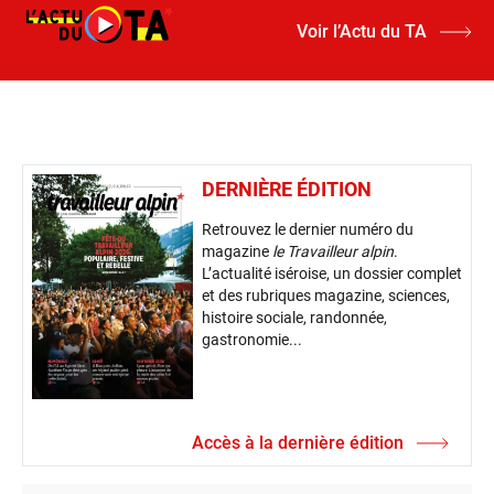
Voir l’Actu du TA
DERNIÈRE ÉDITION
Retrouvez le dernier numéro du
magazine
le Travailleur alpin
.
L’actualité iséroise, un dossier complet
et des rubriques magazine, sciences,
histoire sociale, randonnée,
gastronomie...
Accès à la dernière édition