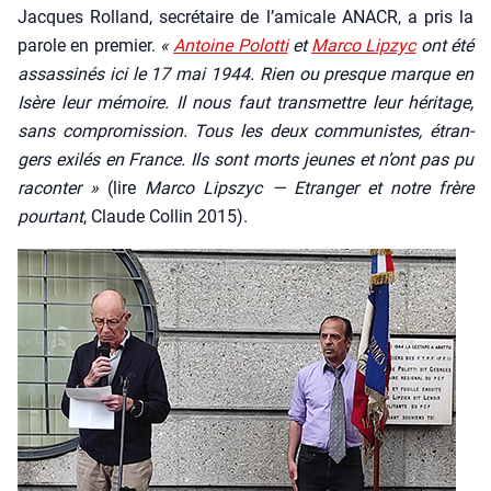
Jacques Rol­land, secré­taire de l’amicale ANACR, a pris la
parole en pre­mier.
«
Antoine Polot­ti
et
Mar­co Lip­zyc
ont été
assas­si­nés ici le 17 mai 1944. Rien ou presque marque en
Isère leur mémoire. Il nous faut trans­mettre leur héri­tage,
sans com­pro­mis­sion. Tous les deux com­mu­nistes, étran­
gers exi­lés en France. Ils sont morts jeunes et n’ont pas pu
racon­ter »
(lire
Mar­co Lips­zyc — Etran­ger et notre frère
pour­tant
, Claude Col­lin 2015).