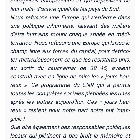
entre­prises euro­péennes et qui dépouillent de
leur main- d’œuvre qua­li­fiée les pays du Sud.
Nous refu­sons une Europe qui s’enferme dans
une poli­tique inhu­maine, lais­sant des mil­liers
d’être humains mou­rir chaque année en médi­
ter­ra­née. Nous refu­sons une Europe qui laisse le
champ libre aux forces du capi­tal, pour détri­co­
ter méti­cu­leu­se­ment ce que les résis­tants unis,
au sor­tir du cau­che­mar de 39–45, avaient
construit avec en ligne de mire les « jours heu­
reux ». Ce pro­gramme du CNR qui a per­mis
toutes les conquêtes sociales pié­ti­nées les unes
après les autres aujourd’hui. Ces « jours heu­
reux » res­tent pour notre part notre but intan­
gible !
Que dire éga­le­ment des res­pon­sables poli­tiques
locaux qui pié­tinent à bas bruit la mémoire et