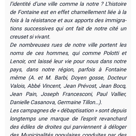
l’identité d’une ville comme la notre ? L’histoire
de Fon­taine est en effet char­nel­le­ment liée à la
fois à la résis­tance et aux apports des immi­gra­
tions suc­ces­sives qui ont fait de notre cité un
creu­set si vivant.
De nom­breuses rues de notre ville portent les
noms de ces hommes, qui comme Polot­ti et
Lenoir, ont lais­sé leur vie pour nous dans notre
pays, dans notre région, par­fois à Fon­taine
même (A. et M. Bar­bi, Doyen gosse, Doc­teur
Valois, Abbé Vincent, Jean Pré­vost, Jean Bocq,
Jean Pain, Joseph Fran­ces­co­ni, Paul Val­lier,
Danielle Casa­no­va, Ger­maine Tillon…).
Les cam­pagnes de « débap­ti­sa­tion » sont depuis
long­temps une marque de l’esprit revan­chard
des édiles de droites qui par­viennent à délo­ger
des Muni­ci­pa­li­tés popu­laires conduites par des