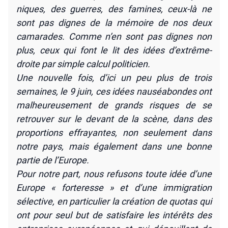
niques, des guerres, des famines, ceux-là ne
sont pas dignes de la mémoire de nos deux
cama­rades. Comme n’en sont pas dignes non
plus, ceux qui font le lit des idées d’extrême-
droite par simple cal­cul poli­ti­cien.
Une nou­velle fois, d’ici un peu plus de trois
semaines, le 9 juin, ces idées nau­séa­bondes ont
mal­heu­reu­se­ment de grands risques de se
retrou­ver sur le devant de la scène, dans des
pro­por­tions effrayantes, non seule­ment dans
notre pays, mais éga­le­ment dans une bonne
par­tie de l’Europe.
Pour notre part, nous refu­sons toute idée d’une
Europe « for­te­resse » et d’une immi­gra­tion
sélec­tive, en par­ti­cu­lier la créa­tion de quo­tas qui
ont pour seul but de satis­faire les inté­rêts des