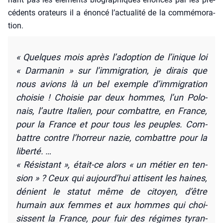
cé­dents ora­teurs il a énon­cé l’actualité de la com­mé­mo­ra­
tion.
« Quelques mois après l’a­dop­tion de l’inique loi
« Dar­ma­nin » sur l’immigration, je dirais que
nous avions là un bel exemple d’im­mi­gra­tion
choi­sie ! Choi­sie par deux hommes, l’un Polo­
nais, l’autre Ita­lien, pour com­battre, en France,
pour la France et pour tous les peuples. Com­
battre contre l’hor­reur nazie, com­battre pour la
liber­té. …
« Résis­tant », était-ce alors « un métier en ten­
sion » ? Ceux qui aujourd’hui attisent les haines,
dénient le sta­tut même de citoyen, d’être
humain aux femmes et aux hommes qui choi­
sissent la France, pour fuir des régimes tyran­