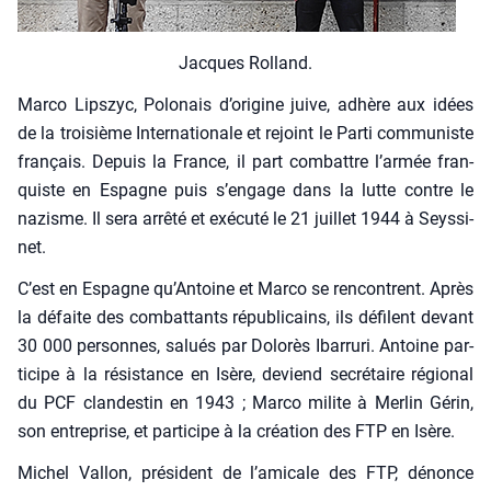
Jacques Rol­land.
Mar­co Lips­zyc, Polo­nais d’o­ri­gine juive, adhère aux idées
de la troi­sième Inter­na­tio­nale et rejoint le Par­ti com­mu­niste
fran­çais. Depuis la France, il part com­battre l’ar­mée fran­
quiste en Espagne puis s’en­gage dans la lutte contre le
nazisme. Il sera arrê­té et exé­cu­té le 21 juillet 1944 à Seys­si­
net.
C’est en Espagne qu’Antoine et Mar­co se ren­contrent. Après
la défaite des com­bat­tants répu­bli­cains, ils défilent devant
30 000 per­sonnes, salués par Dolo­rès Ibar­ru­ri. Antoine par­
ti­cipe à la résis­tance en Isère, deviend secré­taire régio­nal
du PCF clan­des­tin en 1943 ; Mar­co milite à Mer­lin Gérin,
son entre­prise, et par­ti­cipe à la créa­tion des FTP en Isère.
Michel Val­lon, pré­sident de l’amicale des FTP, dénonce