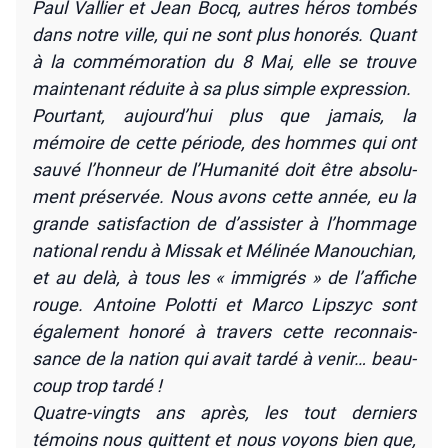
Paul Val­lier et Jean Bocq, autres héros tom­bés
dans notre ville, qui ne sont plus hono­rés. Quant
à la com­mé­mo­ra­tion du 8 Mai, elle se trouve
main­te­nant réduite à sa plus simple expres­sion.
Pour­tant, aujourd’hui plus que jamais, la
mémoire de cette période, des hommes qui ont
sau­vé l’honneur de l’Humanité doit être abso­lu­
ment pré­ser­vée. Nous avons cette année, eu la
grande satis­fac­tion de d’assister à l’hommage
natio­nal ren­du à Mis­sak et Méli­née Manou­chian,
et au delà, à tous les « immi­grés » de l’affiche
rouge. Antoine Polot­ti et Mar­co Lips­zyc sont
éga­le­ment hono­ré à tra­vers cette recon­nais­
sance de la nation qui avait tar­dé à venir… beau­
coup trop tar­dé !
Quatre-vingts ans après, les tout der­niers
témoins nous quittent et nous voyons bien que,