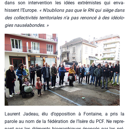
dans son inter­ven­tion les idées extré­mistes qui enva­
hissent l’Europe.
« N’oublions pas que le RN qui siège dans
des col­lec­ti­vi­tés ter­ri­to­riales n’a pas renon­cé à des idéo­lo­
gies nau­séa­bondes. »
Laurent Jadeau, élu d’opposition à Fon­taine, a pris la
parole au nom de la fédé­ra­tion de l’Isère du PCF. Ne repre­
nant pas les élé­ments bio­gra­phiques énon­cés par les pré­